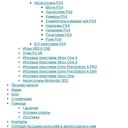
Аксессуары PS4
Move PS4
Джойстики PS4
Камеры PS4
Клавиатуры и мышки для PS4
Накладки PS4
Наушники PS4
Подставки PS4
Рули PS4
Б/У приставки PS4
Игры XBOX ONE
Очки PS VR
Игровые приставки Xbox One S
Игровые приставки Xbox One X
Игровые приставки Sony PlayStation 4 PRO
Игровые приставки Sony PlayStation 4 Slim
Игровые приставки Xbox One
Аксессуары Nintendo 3DS
Производители
Акции
Блог
О компании
Помощь
Гарантии
Условия оплаты
Доставка
Контакты
Оптовая продажа консолей и аксессуаров к ним