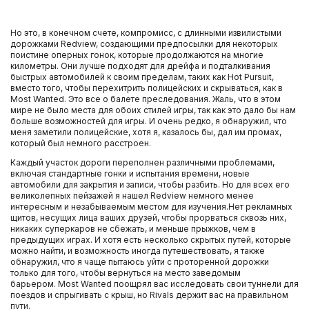
Но это, в конечном счете, компромисс, с длинными извилистыми
дорожками Redview, создающими предпосылки для некоторых
поистине оперных гонок, которые продолжаются на многие
километры. Они лучше подходят для дрейфа и подталкивания
быстрых автомобилей к своим пределам, таких как Hot Pursuit,
вместо того, чтобы перехитрить полицейских и скрываться, как в
Most Wanted. Это все о балете преследования. Жаль, что в этом
мире не было места для обоих стилей игры, так как это дало бы нам
больше возможностей для игры. И очень редко, я обнаружил, что
меня заметили полицейские, хотя я, казалось бы, дал им промах,
который был немного расстроен.
Каждый участок дороги переполнен различными проблемами,
включая стандартные гонки и испытания времени, новые
автомобили для закрытия и записи, чтобы разбить. Но для всех его
великолепных пейзажей я нашел Redview немного менее
интересным и незабываемым местом для изучения.Нет рекламных
щитов, несущих лица ваших друзей, чтобы прорваться сквозь них,
никаких суперкаров не сбежать, и меньше прыжков, чем в
предыдущих играх. И хотя есть несколько скрытых путей, которые
можно найти, и возможность иногда путешествовать, я также
обнаружил, что я чаще пытаюсь уйти с проторенной дорожки
только для того, чтобы вернуться на место заведомым
барьером. Most Wanted поощрял вас исследовать свои туннели для
поездов и спрыгивать с крыш, но Rivals держит вас на правильном
пути.