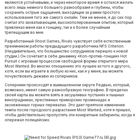
являются устойчивыми, и через некоторое время я остался желать
всего лишь немного большего разнообразия и глубины, чтобы
сохранить острые ощущения, выходящие за рамки простого
использования того же самого онлайн. Тем не менее, я до сих пор
считал это захватывающим, высокополированным опытом, который
привлекал меня как к гонщику, так и к более случайным
трепещущим во мне.
Разработанный Ghost Games, Rivals чувствует себя естественным
преемником работы предыдущего разработчика NFS Criterion.
(Неудивительно, что большинство сотрудников перешло к новой
студии.) Он сочетает в себе динамику «Коп-против-гонщик» Hot
Pursuit с игровым процессом свободной формы открытого мира
Most Wanted. Во многих отношениях это лучшее из того и другого,
хотя, если вы играете в любую из них, как и у меня, вы можете
почувствовать дежавю из соперников.
Соперники происходят в вымышленном округе Редвью, который,
возможно, имеет самую разнообразную географию. В пределах
своей карты вы можете взять в засушливых пустынях и пышных
виноградниках, престижных приморских променадах и
заснеженных горных перевалах. Это дает приятное изменение
темпа после городского разрастания Most Wanted, хотя я пришел,
чтобы действительно пропустить эти конкретные лабиринты, когда я
опережал полицейских.