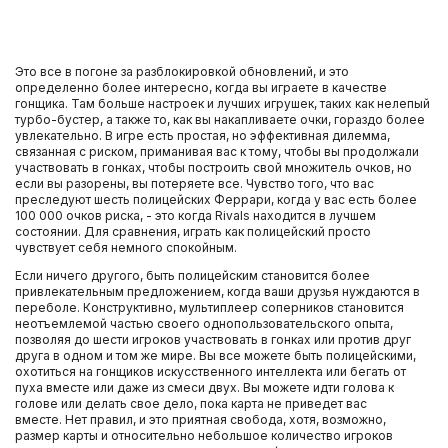
Это все в погоне за разблокировкой обновлений, и это
определенно более интересно, когда вы играете в качестве
гонщика. Там больше настроек и лучших игрушек, таких как нелепый
турбо-бустер, а также то, как вы накапливаете очки, гораздо более
увлекательно. В игре есть простая, но эффективная дилемма,
связанная с риском, приманивая вас к тому, чтобы вы продолжали
участвовать в гонках, чтобы построить свой множитель очков, но
если вы разорены, вы потеряете все. Чувство того, что вас
преследуют шесть полицейских Феррари, когда у вас есть более
100 000 очков риска, - это когда Rivals находится в лучшем
состоянии. Для сравнения, играть как полицейский просто
чувствует себя немного спокойным.
Если ничего другого, быть полицейским становится более
привлекательным предложением, когда ваши друзья нуждаются в
переболе. Конструктивно, мультиплеер соперников становится
неотъемлемой частью своего однопользовательского опыта,
позволяя до шести игроков участвовать в гонках или против друг
друга в одном и том же мире. Вы все можете быть полицейскими,
охотиться на гонщиков искусственного интеллекта или бегать от
пуха вместе или даже из смеси двух. Вы можете идти голова к
голове или делать свое дело, пока карта не приведет вас
вместе. Нет правил, и это приятная свобода, хотя, возможно,
размер карты и относительно небольшое количество игроков