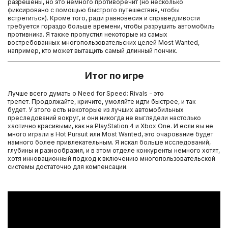
разрешены, но это немного противоречит (но несколько
фиксировано с помощью быстрого путешествия, чтобы
встретиться). Кроме того, ради равновесия и справедливости
требуется гораздо больше времени, чтобы разрушить автомобиль
противника. Я также пропустил некоторые из самых
востребованных многопользовательских целей Most Wanted,
например, кто может вытащить самый длинный пончик.
Итог по игре
Лучше всего думать о Need for Speed: Rivals - это
трепет. Продолжайте, кричите, умоляйте идти быстрее, и так
будет. У этого есть некоторые из лучших автомобильных
преследований вокруг, и они никогда не выглядели настолько
хаотично красивыми, как на PlayStation 4 и Xbox One. И если вы не
много играли в Hot Pursuit или Most Wanted, это очарование будет
намного более привлекательным. Я искал больше исследований,
глубины и разнообразия, и в этом отделе конкуренты немного хотят,
хотя инновационный подход к включению многопользовательской
системы достаточно для компенсации.