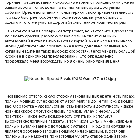
Горячие преследования - скоростные гонки с полицейскими уже на
вашем хвосте - определенно являются выбором доступных
событий. Время испытания и гонки теряют свою привлекательность
гораздо быстрее, особенно после того, как вы уже сбились с
одного и того же участка дороги бесчисленное количество раз.
На какое-то время соперники потрясают, но как только я добрался
до своего оружия, разблокировал больше своих смешных
автомобилей и стал близко знаком с картой, мне было не так много,
чтобы действительно показать мне.Карта довольно большая, но
когда вы ездите на таких высоких скоростях, легко увидеть большой
кусок ее в одиночном преследовании. Это определенно
продолжало меня возбуждать, но я очень рано удивил меня.
Независимо от того, какую сторону закона вы выберете, есть гараж,
полный мощных суперкаров от Aston Martins до Ferrari, ожидающих
вас. Обработка - удовольствие, отзывчивость и доступность - даже
новички скоро смогут скользить по узким углам с небольшой
практикой. Также есть возможность супать их, используя
высокотехнологичные гаджеты, в том числе шипы и мины, ударные
волны и выталкивание с помощью суставов. Ни одно из оружия не
является особенно запоминающимся или знаковым, и, хотя они
полезны, вы не можете по-настоящему бить старомодный таран.