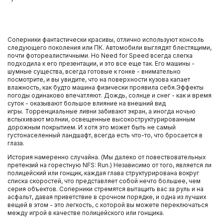
Соперники фантастически красивы, отлично используют консоль
следующего поколения или ПК. Автомобили выглядят блестящими,
почти фотореалистичными. Но Need for Speed всегда слегка
подходила к его презентации, и это все еще так. Его машины -
шумные существа, всегда готовые к гонке - внимательно
посмотрите, и вы увидите, что на поверхности кузова капает
влажность, как будто машина физически проявила себя.Эффекты
погоды одинаково впечатляют. Дождь, солнце и снег - как и время
суток - оказывают большое влияние на внешний вид
игры. Торренциальные ливни забивают экран, а иногда ночью
вспыхивают молнии, освещенные высокоструктурированным
дорожным покрытием. И хотя это может быть не самый
густонаселенный ландшафт, всегда есть что-то, что бросается в
глаза.
История намеренно случайна. (Мы далеко от повествовательных
претензий на горестную NFS: Run.) Независимо от того, является ли
полицейский или гонщик, каждая глава структурирована вокруг
списка скоростей, что представляет собой нечто большее, чем
серия объектов. Соперники стремятся вытащить вас за руль и на
асфальт, давая приветствие в срочном порядке, и одна из лучших
вещей в этом - это легкость, с которой вы можете переключаться
между игрой в качестве полицейского или гонщика.