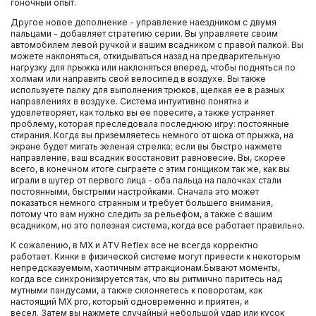
гоночный опыт.
Другое новое дополнение - управление наездником с двумя
пальцами - добавляет стратегию серии. Вы управляете своим
автомобилем левой ручкой и вашим всадником с правой палкой. Вы
можете наклоняться, откидываться назад на предварительную
нагрузку для прыжка или наклоняться вперед, чтобы подняться по
холмам или направить свой велосипед в воздухе. Вы также
используете палку для выполнения трюков, щелкая ее в разных
направлениях в воздухе. Система интуитивно понятна и
удовлетворяет, как только вы ее повесите, а также устраняет
проблему, которая преследовала последнюю игру: постоянные
стирания. Когда вы приземляетесь немного от шока от прыжка, на
экране будет мигать зеленая стрелка; если вы быстро нажмете
направление, ваш всадник восстановит равновесие. Вы, скорее
всего, в конечном итоге сыграете с этим гонщиком так же, как вы
играли в шутер от первого лица - оба пальца на палочках стали
постоянными, быстрыми настройками. Сначала это может
показаться немного странным и требует большего внимания,
потому что вам нужно следить за рельефом, а также с вашим
всадником, но это полезная система, когда все работает правильно.
К сожалению, в MX и ATV Reflex все не всегда корректно
работает. Кинки в физической системе могут привести к некоторым
непредсказуемым, хаотичным аттракционам.Бывают моменты,
когда все синхронизируется так, что вы ритмично паритесь над
мутными пандусами, а также склоняетесь к поворотам, как
настоящий MX pro, который одновременно и приятен, и
весел. Затем вы нажмете случайный небольшой удар или кусок