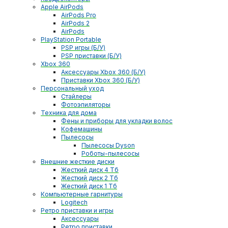
Apple AirPods
AirPods Pro
AirPods 2
AirPods
PlayStation Portable
PSP игры (Б/У)
PSP приставки (Б/У)
Xbox 360
Аксессуары Xbox 360 (Б/У)
Приставки Xbox 360 (Б/У)
Персональный уход
Стайлеры
Фотоэпиляторы
Техника для дома
Фены и приборы для укладки волос
Кофемашины
Пылесосы
Пылесосы Dyson
Роботы-пылесосы
Внешние жесткие диски
Жесткий диск 4 Тб
Жесткий диск 2 Тб
Жесткий диск 1 Тб
Компьютерные гарнитуры
Logitech
Ретро приставки и игры
Аксессуары
Ретро приставки