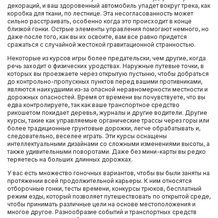
декораций, и ваш здоровенный автомобиль упадет вокруг трека, как
коробка для ткани, по лестнице. Эта несогласованность может
сильно расстраивать, особенно когда это происходит в конце
близкой гонки. Острые элементы управления помогают немного, но
даже после того, как вы их освоите, вам все равно придется
сражаться с случайной жестокой гравитационной странностью.
Некоторые из курсов игры более предательски, чем другие, когда
речь заходит о физических уродствах. Наружные путевые точки, в
которых вы проезжаете через открытую пустыню, чтобы добраться
до контрольно-пропускных пунктов перед вашими противниками,
являются наихудшими из-за опасной неравномерности местности и
дорожных опасностей. Время от времени вы почувствуете, что вы
едва контролируете, так как ваше транспортное средство
рикошетом покидает деревья, журналы и другие водители. Другие
курсы, такие как управляемые органические трассы через горы или
более традиционные грунтовые дорожки, легче обрабатывать и,
следовательно, веселее играть. Эти курсы оснащены
интеллектуальными дизайнами со сложными изменениями высоты, а
также удивительными поворотами. Даже без мини-карты вы редко
теряетесь на больших длинных дорожках.
У вас есть множество гоночных вариантов, чтобы вы были заняты на
протяжении всей продолжительной карьеры. К ним относятся
отборочные гонки, тесты времени, конкурсы трюков, бесплатный
режим езды, который позволяет путешествовать по открытой среде,
чтобы принимать различные цели на основе местоположения и
многое другое. Разнообразие событий и транспортных средств