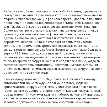
Reflex - не особенно хорошая игра в любой системе, с размытыми
текстурами с низким разрешением, которые отвлекают внимание на
открытых мировых треках. Деформация трека - довольно приятное
дополнение, но есть более интересные альтернативы, особенно
для Playstation 3, где игра выглядит значительно хуже. Текстуры
более зернистые, и они, как правило, тянутся медленнее, иногда
прямо под вашими колесами, а фоновые объекты, такие как
деревья и поклонники, часто появляются так же, как вы их
передаете. Версия PS3 также страдает от пятнистой частоты
кадров. Это облом, чтобы грести над огромным прыжком, чтобы
увидеть только пятнистые пейзажи. Время загрузки также больше в
версии PS3. Неплохо до соревнований по гонке, так как игра
позволяет вам передвигаться по арене и практиковать некоторые
трюки во время ее загрузки, но они замедлят вас в меню, когда вы
пытаетесь настроить автомобиль.Единственным положительным
отличием является анимация всадника, которая реагирует плавно и
реалистично на ваши команды.
Звук не предлагает многого. Звук двигателя отличается между
автомобилями, но не между моделями, поэтому, когда вы
приближаетесь к другим гонщикам, использующим одни и те же
транспортные средства, это просто звучит как один оглушительный
рев двигателя. Список музыкальных наборов наполнен хард-роком
и вопиющим вокалом.Если это не ваш любимый жанр, вы можете
захотеть подключить некоторые свои собственные мелодии.