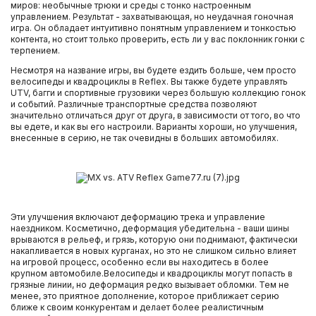
миров: необычные трюки и среды с тонко настроенным
управлением. Результат - захватывающая, но неудачная гоночная
игра. Он обладает интуитивно понятным управлением и тонкостью
контента, но стоит только проверить, есть ли у вас поклонник гонки с
терпением.
Несмотря на название игры, вы будете ездить больше, чем просто
велосипеды и квадроциклы в Reflex. Вы также будете управлять
UTV, багги и спортивные грузовики через большую коллекцию гонок
и событий. Различные транспортные средства позволяют
значительно отличаться друг от друга, в зависимости от того, во что
вы едете, и как вы его настроили. Варианты хороши, но улучшения,
внесенные в серию, не так очевидны в больших автомобилях.
Эти улучшения включают деформацию трека и управление
наездником. Косметично, деформация убедительна - ваши шины
врываются в рельеф, и грязь, которую они поднимают, фактически
накапливается в новых курганах, но это не слишком сильно влияет
на игровой процесс, особенно если вы находитесь в более
крупном автомобиле.Велосипеды и квадроциклы могут попасть в
грязные линии, но деформация редко вызывает обломки. Тем не
менее, это приятное дополнение, которое приближает серию
ближе к своим конкурентам и делает более реалистичным