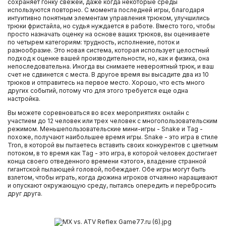
сохраняет гонку свежей, даже когда некоторые среды
используются повторно. С момента последней игры, благодаря
интуитивно понятным элементам управления трюком, улучшились
трюки фристайла, но судья нуждается в работе. Вместо того, чтобы
просто назначать оценку на основе ваших трюков, вы оцениваете
по четырем категориям: трудность, исполнение, поток и
разнообразие. Это новая система, которая использует целостный
подход к оценке вашей производительности, но, как и физика, она
непоследовательна. Иногда вы снимаете невероятный трюк, и ваш
счет не сдвинется с места. В другое время вы высадите два из 10
трюков и отправитесь на первое место. Хорошо, что есть много
других событий, потому что для этого требуется еще одна
настройка.
Вы можете соревноваться во всех мероприятиях онлайн с
участием до 12 человек или трех человек с многопользовательским
режимом. Меньшепользовательские мини-игры - Snake и Tag -
похоже, получают наибольшее время игры. Snake - это игра в стиле
Tron, в которой вы пытаетесь вставить своих конкурентов с цветным
потоком, в то время как Tag - это игра, в которой человек достигает
конца своего отведенного времени «этого», владение странной
гигантской пылающей головой, побеждает. Обе игры могут быть
взлетом, чтобы играть, когда дюжина игроков отчаянно наращивают
и опускают окружающую среду, пытаясь опередить и перебросить
друг друга.