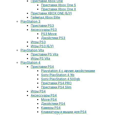
Приставки Xbox One
Приставки Xbox One S
Приставки Xbox One X
Приставки XBOX ONE (Б/У)
Геймпад Xbox Elite
PlayStation 3
Приставки PS3
Аксессуары PS3
PS3 Move
Джойстики PS3
Игры PS3
Игры PS3 (Б/У)
PlayStation Vita
Приставки PS Vita
Игры PS Vita
PlayStation 4
Приставки PS4
Playstation 4 с двумя джойстиками
Sony PlayStation 4 1tb
Sony PlayStation 4 500gb
Приставки PS4 PRO
Приставки PS4 Slim
Игры PS4
Аксессуары PS4
Move PS4
Джойстики PS4
Камеры PS4
Клавиатуры и мышки для PS4