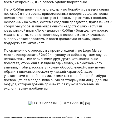
время от времени, и не совсем удовлетворительно.
Лего Хоббит цепляется за стандартную борьбу и разведку серии,
но, как обычно, горстка приветственных поворотов делает вещи
немного интереснее на этот раз. Несколько различных проблем,
основанных на ритме, система создания предметов, привязанная к
сбору ресурсов, и мини-игра «найти недостающую часть» из
февральской игры «Лего» делают «Хоббит» больше, чем просто
махана-кнопки, хотя по-прежнему в основном это , К счастью,
экологические проблемы и враги достаточно сложны, чтобы
поддерживать активность.
По сравнению с реестром в прошлогодней игре Lego Marvel,
многие из персонажей Хоббит чувствуют себя, в лучшем случае,
незначительными вариациями друг друга. Это, конечно, не
помогает, чтобы они выглядели одинаково, и может немного
запутать, чтобы рассказать гномам обособленно.Но вам нужно
обратить внимание, поскольку каждый карлик обладает
уникальными способностями, такими как способность Бомбура
превращаться в подпрыгивающую платформу или мощь добычи
Бофура, которая должна применяться к узкозаписываемым
экологическим проблемам.
Расширенные последовательности действий и иногда