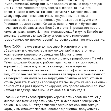
юмористический юмор фильмов «Хоббит» отлично подходят для
игры «Лего». Честно говоря, всегда было что-то немного
расплывчатое о том, как Циклоп разрушил X-Mansion или Люк
Скайуокер, уничтожив дом Йоды, но, увидев, что гномы
отправляются в город, полностью уничтожая все в Сумке или
Ривенделл, имеет смысл. Когда вы видите, что они буквально
начинают разбивать шкафы Бильбо и столы Элронда, это просто
кажется правильным. Из плиты, жонглирующей в кухне Бильбо до
золотых туалетов в кладе Смауга, есть также множество
юмористических прикосновений, которые сохраняют очарование.
Лего Хоббит также выглядит красиво. Настройки очень
убедительны, с множеством мелких деталей и достаточным
количеством капризного освещения. Мир наполнен
фантастическими созданиями и монстрами, а разработчик Traveller
Tales проделал большую работу, адаптируя гигантских орлов,
королей гоблинов и драконов к стандартным моделям
Lego.Единственная реальная проблема с графикой заключается в
том, что более реалистичная цветовая палитра и высокая плотность
некоторых сцен могут очень затруднить понимание того, кто вы и
что вы делаете. Иногда непоследовательные углы камеры не очень
помогают. Не раз я просто обнаружил, что просто атакую и прыгаю
наугад в надежде, что в конце концов я выясню, где я.
Главный сюжет часов примерно через шесть часов, но есть еще
многое, что можно сделать и увидеть в мире после завершения
основных миссий. Каждая миссия раскрывает события вокруг
карты, и вы сможете часами копаться в рецептах, поручениях и