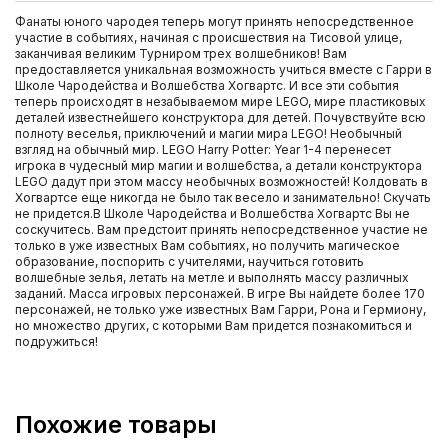
Фанаты юного чародея теперь могут принять непосредственное
участие в событиях, начиная с происшествия на Тисовой улице,
заканчивая великим Турниром трех волшебников! Вам
предоставляется уникальная возможность учиться вместе с Гарри в
Школе Чародейства и Волшебства Хогвартс. И все эти события
теперь происходят в незабываемом мире LEGO, мире пластиковых
деталей известнейшего конструктора для детей. Почувствуйте всю
полноту веселья, приключений и магии мира LEGO! Необычный
взгляд на обычный мир. LEGO Harry Potter: Year 1-4 перенесет
игрока в чудесный мир магии и волшебства, а детали конструктора
LEGO дадут при этом массу необычных возможностей! Колдовать в
Хогвартсе еще никогда не было так весело и занимательно! Скучать
не придется.В Школе Чародейства и Волшебства Хогвартс Вы не
соскучитесь. Вам предстоит принять непосредственное участие не
только в уже известных Вам событиях, но получить магическое
образование, поспорить с учителями, научиться готовить
волшебные зелья, летать на метле и выполнять массу различных
заданий. Масса игровых персонажей. В игре Вы найдете более 170
персонажей, не только уже известных Вам Гарри, Рона и Гермиону,
но множество других, с которыми Вам придется познакомиться и
подружиться!
Похожие товары