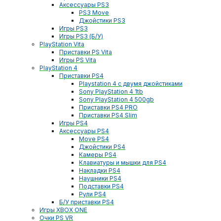
Аксессуары PS3
PS3 Move
Джойстики PS3
Игры PS3
Игры PS3 (Б/У)
PlayStation Vita
Приставки PS Vita
Игры PS Vita
PlayStation 4
Приставки PS4
Playstation 4 с двумя джойстиками
Sony PlayStation 4 1tb
Sony PlayStation 4 500gb
Приставки PS4 PRO
Приставки PS4 Slim
Игры PS4
Аксессуары PS4
Move PS4
Джойстики PS4
Камеры PS4
Клавиатуры и мышки для PS4
Накладки PS4
Наушники PS4
Подставки PS4
Рули PS4
Б/У приставки PS4
Игры XBOX ONE
Очки PS VR