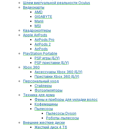
Шлем виртуальной реальности Oculus
Видеокарты
AMD
GIGABYTE
Manli
MSI
Квадрокоптеры
Apple AirPods
AirPods Pro
AirPods 2
AirPods
PlayStation Portable
PSP игры (Б/У)
PSP приставки (Б/У)
Xbox 360
Аксессуары Xbox 360 (Б/У)
Приставки Xbox 360 (Б/У)
Персональный уход
Стайлеры
Фотоэпиляторы
Техника для дома
Фены и приборы для укладки волос
Кофемашины
Пылесосы
Пылесосы Dyson
Роботы-пылесосы
Внешние жесткие диски
Жесткий диск 4 Тб