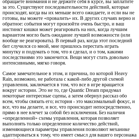
обращаете внимания и не держите себя в курсе, вы заплатите
за это. Существуют последовательности действий, которые
происходят, когда вы их меньше всего ожидаете, и если вы не
готовы, вы можете «провалить» их. В других случаях верно и
обратное: события могут произойти очень быстро, и ваш
инстинкт кишки может реагировать на них, когда лучшим
вариантом могло быть ожидание лучшей возможности (или
вообще не реагировать). В первый раз, когда этот последний
бит случился со мной, мне пришлось перестать играть
минутку и подумать о том, что я сделал, и о том, какими
последствиями это закончится. Вещи могут стать довольно
интенсивными, мягко говоря.
Самое замечательное в этом, и причина, по которой Heavy
Rain, возможно, не работала с какой-либо другой схемой
управления, заключается в том, что все в игре вращается
вокруг истории. Это не то, где Quantic Dream придумал
некоторые интересные сцены, а затем обернул рассказ обо
всем, чтобы связать его; история - это максимальный фокус, и
все, что вы делаете, и все, что происходит непосредственно,
прямо в нее влечет за собой без исключения. Без наличия
«определенной» схемы управления, которая позволяет
выполнять только определенное количество действий,
изменяющиеся параметры управления позволяют механике
адаптироваться к тому, что имеет смысл для вашего персонажа