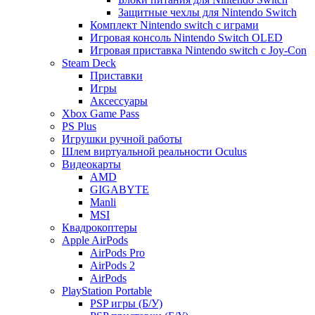
Защитные чехлы для Nintendo Switch
Комплект Nintendo switch с играми
Игровая консоль Nintendo Switch OLED
Игровая приставка Nintendo switch с Joy-Con
Steam Deck
Приставки
Игры
Аксессуары
Xbox Game Pass
PS Plus
Игрушки ручной работы
Шлем виртуальной реальности Oculus
Видеокарты
AMD
GIGABYTE
Manli
MSI
Квадрокоптеры
Apple AirPods
AirPods Pro
AirPods 2
AirPods
PlayStation Portable
PSP игры (Б/У)