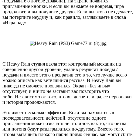
(подумайте о логове Дракона). На экране появится
приглашение кнопки, и если вы нажмете ее вовремя, игра
продолжит, и вы получите другую. Если вы этого не сделаете,
вы потерпите неудачу и, как правило, заглядываете в слова
«Игра над».
С Heavy Rain студия взяла этот контрольный механик на
совершенно другой уровень, удалив результат победы /
неудачи и вместо этого превратив его в то, что лучше всего
можно описать как ветвящийся рассказ. В Heavy Rain вы
никогда не сможете провалиться. Экран «Без игры»
отсутствует, и ничто не заставит вас повторить что-
либо. Независимо от того, что вы делаете, игра, ее персонажи
и история продолжаются.
Это имеет несколько эффектов. Если вы находитесь в
последовательности действий, отсутствие одного
приглашения может означать не что иное, как то, что битва
или погоня будут разыгрываться по-другому. Вместо того,
чтобы вытащить плохого парня прямо сейчас, вас могут сбить