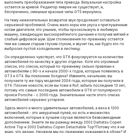
выполнить преобразования типа привода. Визуальная настройка
остается за кривой. Редактор ливреи не существует, и,
беспричинно, смешные красные чипы GT5 вернулись.
На тему нежелательных возвратов звук продолжает оставаться
серьезной проблемой. Очень мало коры или укуса к приглушенным
нотам двигателя; это уныние, чтобы проскользнуть в любимую
машину, ожидающую высокорейтингого рычания и получив мягкий и
слабый цифровой шум. Шум столкновения по-прежнему остается
тем же самым старым глухим стуком, и звучит так, как будто кто-то
выбросил пустой холодильник в лестницу.
Он определенно чувствует, что GT6 фокусируется на количестве
автомобилей по качеству в других отделах. Хотя это огромный
список, это список, который по-прежнему сильно привязан к
автомобилям с 90-х и начала 2000-х годов, которые появились в
GT3 и GT4. Вы поклонник Холдена? Извините, начальник; вы
получаете ту же пару моделей 2004 года, которые вы получили в
GT4. Плохие новости, если вы тоже в Ruf; забыть последние 13 лет,
потому что самые последние автомобили в GT6 от популярного
прокси Porsche - с 2000 года. Значительные части этого списка
автомобилей серьезно устарели.
Здесь много и много удивительных автомобилей, а веха в 1200
автомобилей - это аккуратный пулей, но есть и множество
включений, которые в лучшем случае являются безвозмездным
дополнением. Знаете ли вы разницу между 2002 Daihatsu Copen
Active Top и 2002 Daihatsu Copen Detachable Top?Потому что я не
знаю, что делаю. Неужели мы по-прежнему нуждаемся в обоих? И