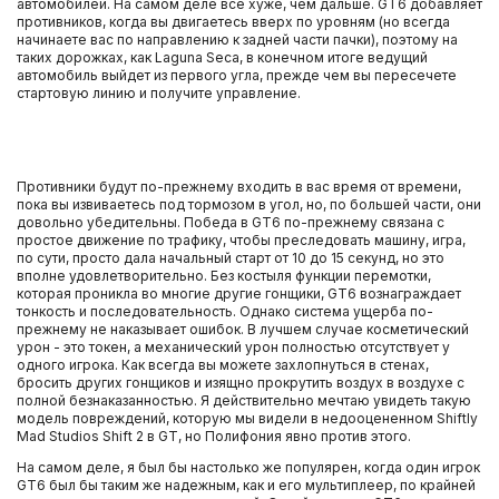
автомобилей. На самом деле все хуже, чем дальше. GT6 добавляет
противников, когда вы двигаетесь вверх по уровням (но всегда
начинаете вас по направлению к задней части пачки), поэтому на
таких дорожках, как Laguna Seca, в конечном итоге ведущий
автомобиль выйдет из первого угла, прежде чем вы пересечете
стартовую линию и получите управление.
Противники будут по-прежнему входить в вас время от времени,
пока вы извиваетесь под тормозом в угол, но, по большей части, они
довольно убедительны. Победа в GT6 по-прежнему связана с
простое движение по трафику, чтобы преследовать машину, игра,
по сути, просто дала начальный старт от 10 до 15 секунд, но это
вполне удовлетворительно. Без костыля функции перемотки,
которая проникла во многие другие гонщики, GT6 вознаграждает
тонкость и последовательность. Однако система ущерба по-
прежнему не наказывает ошибок. В лучшем случае косметический
урон - это токен, а механический урон полностью отсутствует у
одного игрока. Как всегда вы можете захлопнуться в стенах,
бросить других гонщиков и изящно прокрутить воздух в воздухе с
полной безнаказанностью. Я действительно мечтаю увидеть такую
модель повреждений, которую мы видели в недооцененном Shiftly
Mad Studios Shift 2 в GT, но Полифония явно против этого.
На самом деле, я был бы настолько же популярен, когда один игрок
GT6 был бы таким же надежным, как и его мультиплеер, по крайней