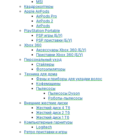
MSI
Квадрокоптеры
Apple AirPods
AirPods Pro
AirPods 2
AirPods
PlayStation Portable
PSP игры (Б/У)
PSP приставки (Б/У)
Xbox 360
Аксессуары Xbox 360 (Б/У)
Приставки Xbox 360 (Б/У)
Персональный уход
Стайлеры
Фотоэпиляторы
Техника для дома
Фены и приборы для укладки волос
Кофемашины
Пылесосы
Пылесосы Dyson
Роботы-пылесосы
Внешние жесткие диски
Жесткий диск 4 Тб
Жесткий диск 2 Тб
Жесткий диск 1 Тб
Компьютерные гарнитуры
Logitech
Ретро приставки и игры