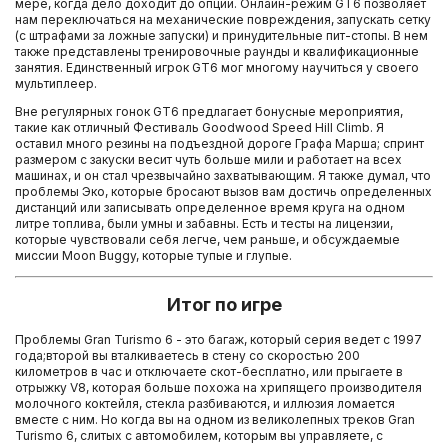
мере, когда дело доходит до опций. Онлайн-режим GT6 позволяет
нам переключаться на механические повреждения, запускать сетку
(с штрафами за ложные запуски) и принудительные пит-стопы. В нем
также представлены тренировочные раунды и квалификационные
занятия. Единственный игрок GT6 мог многому научиться у своего
мультиплеер.
Вне регулярных гонок GT6 предлагает бонусные мероприятия,
такие как отличный Фестиваль Goodwood Speed Hill Climb. Я
оставил много резины на подъездной дороге Графа Марша; спринт
размером с закуски весит чуть больше мили и работает на всех
машинах, и он стал чрезвычайно захватывающим. Я также думал, что
проблемы Эко, которые бросают вызов вам достичь определенных
дистанций или записывать определенное время круга на одном
литре топлива, были умны и забавны. Есть и тесты на лицензии,
которые чувствовали себя легче, чем раньше, и обсуждаемые
миссии Moon Buggy, которые тупые и глупые.
Итог по игре
Проблемы Gran Turismo 6 - это багаж, который серия ведет с 1997
года;второй вы вталкиваетесь в стену со скоростью 200
километров в час и отключаете скот-бесплатно, или прыгаете в
отрыжку V8, которая больше похожа на хрипящего производителя
молочного коктейля, стекла разбиваются, и иллюзия ломается
вместе с ним. Но когда вы на одном из великолепных треков Gran
Turismo 6, слитых с автомобилем, которым вы управляете, с