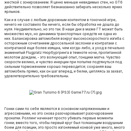
жесткой с зонированием. Я ценю меньше невидимых стен, но GT6
действительно позволяет безнаказанно забирать несколько ярких
ярлыков.
Как и в случае с любым дорожным контентом в гоночной игре,
ничего не составило бы ничего, если бы обработка не дошла до
нуля. Неудивительно, но это так. В наши дни в мазке ГТ может быть
множество мух, но динамика транспортных средств не одна из
них. Балансировка автомобиля вокруг высокоскоростного изгиба с
осторожным сочетанием дроссельной заслонки и контратаки с
контратакой еще более изящна, чем когда-либо, а уход в печально
знаменитый Flugplatz Нюрбургринга в темноте ночи, пропитанной
молотом дождем, - это волнующий опыт, гонщики матча. Чувство
скорости велико, и чувство инерции при попытке подтянуться под
сильным торможением хорошо переводится; сохраняя ваш
автомобиль прямо, как он шаг вперед, и белки, цепляясь за захват,
удовлетворительно требовательны.
Гонки сами по себе являются в основном напряженными и
агрессивными, но это снова разочаровывает разочарование
прокатки. Роллинг начинает просто убивать первые моменты
гонки; вместо того, чтобы первый круг был толкающим воздушным
боем для позиции, это просто изгоняемый конвой уже много, много