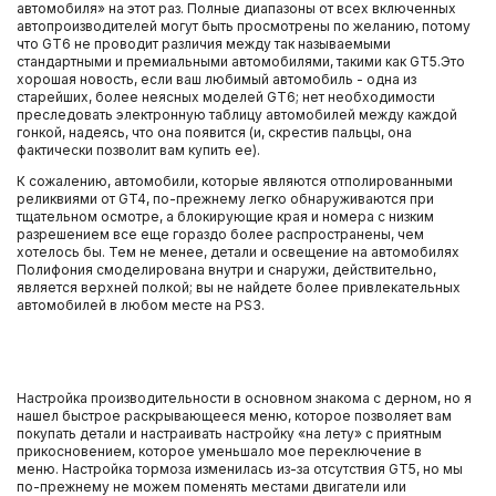
автомобиля» на этот раз. Полные диапазоны от всех включенных
автопроизводителей могут быть просмотрены по желанию, потому
что GT6 не проводит различия между так называемыми
стандартными и премиальными автомобилями, такими как GT5.Это
хорошая новость, если ваш любимый автомобиль - одна из
старейших, более неясных моделей GT6; нет необходимости
преследовать электронную таблицу автомобилей между каждой
гонкой, надеясь, что она появится (и, скрестив пальцы, она
фактически позволит вам купить ее).
К сожалению, автомобили, которые являются отполированными
реликвиями от GT4, по-прежнему легко обнаруживаются при
тщательном осмотре, а блокирующие края и номера с низким
разрешением все еще гораздо более распространены, чем
хотелось бы. Тем не менее, детали и освещение на автомобилях
Полифония смоделирована внутри и снаружи, действительно,
является верхней полкой; вы не найдете более привлекательных
автомобилей в любом месте на PS3.
Настройка производительности в основном знакома с дерном, но я
нашел быстрое раскрывающееся меню, которое позволяет вам
покупать детали и настраивать настройку «на лету» с приятным
прикосновением, которое уменьшало мое переключение в
меню. Настройка тормоза изменилась из-за отсутствия GT5, но мы
по-прежнему не можем поменять местами двигатели или