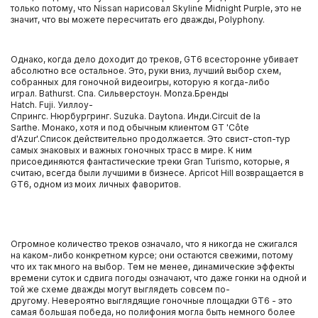
только потому, что Nissan нарисовал Skyline Midnight Purple, это не
значит, что вы можете пересчитать его дважды, Polyphony.
Однако, когда дело доходит до треков, GT6 всесторонне убивает
абсолютно все остальное. Это, руки вниз, лучший выбор схем,
собранных для гоночной видеоигры, которую я когда-либо
играл. Bathurst. Спа. Сильверстоун. Monza.Бренды
Hatch. Fuji. Уиллоу-
Спрингс. Нюрбургринг. Suzuka. Daytona. Инди.Circuit de la
Sarthe. Монако, хотя и под обычным клиентом GT 'Côte
d'Azur'.Список действительно продолжается. Это свист-стоп-тур
самых знаковых и важных гоночных трасс в мире. К ним
присоединяются фантастические треки Gran Turismo, которые, я
считаю, всегда были лучшими в бизнесе. Apricot Hill возвращается в
GT6, одном из моих личных фаворитов.
Огромное количество треков означало, что я никогда не сжигался
на каком-либо конкретном курсе; они остаются свежими, потому
что их так много на выбор. Тем не менее, динамические эффекты
времени суток и сдвига погоды означают, что даже гонки на одной и
той же схеме дважды могут выглядеть совсем по-
другому. Невероятно выглядящие гоночные площадки GT6 - это
самая большая победа, но полифония могла быть немного более