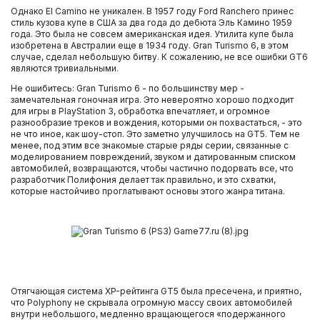
Однако El Camino не уникален. В 1957 году Ford Ranchero принес
стиль кузова купе в США за два года до дебюта Эль Камино 1959
года. Это была не совсем американская идея. Утилита купе была
изобретена в Австралии еще в 1934 году. Gran Turismo 6, в этом
случае, сделал небольшую битву. К сожалению, не все ошибки GT6
являются тривиальными.
Не ошибитесь: Gran Turismo 6 - по большинству мер -
замечательная гоночная игра. Это невероятно хорошо подходит
для игры в PlayStation 3, обработка впечатляет, и огромное
разнообразие треков и вождения, которыми он похвастаться, - это
не что иное, как шоу-стоп. Это заметно улучшилось на GT5. Тем не
менее, под этим все знакомые старые ряды серии, связанные с
моделированием повреждений, звуком и датированным списком
автомобилей, возвращаются, чтобы частично подорвать все, что
разработчик Полифония делает так правильно, и это схватки,
которые настойчиво проглатывают основы этого жанра титана.
Отягчающая система XP-рейтинга GT5 была пресечена, и приятно,
что Polyphony не скрывала огромную массу своих автомобилей
внутри небольшого, медленно вращающегося «подержанного