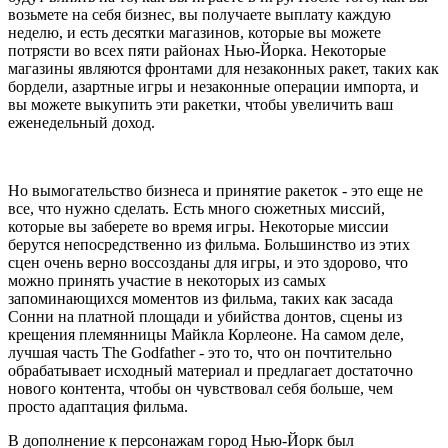
возьмете на себя бизнес, вы получаете выплату каждую
неделю, и есть десятки магазинов, которые вы можете
потрясти во всех пяти районах Нью-Йорка. Некоторые
магазины являются фронтами для незаконных ракет, таких как
бордели, азартные игры и незаконные операции импорта, и
вы можете выкупить эти ракетки, чтобы увеличить ваш
еженедельный доход.
Но вымогательство бизнеса и принятие ракеток - это еще не
все, что нужно сделать. Есть много сюжетных миссий,
которые вы заберете во время игры. Некоторые миссии
берутся непосредственно из фильма. Большинство из этих
сцен очень верно воссозданы для игры, и это здорово, что
можно принять участие в некоторых из самых
запоминающихся моментов из фильма, таких как засада
Сонни на платной площади и убийства донтов, сцены из
крещения племянницы Майкла Корлеоне. На самом деле,
лучшая часть The Godfather - это то, что он почтительно
обрабатывает исходный материал и предлагает достаточно
нового контента, чтобы он чувствовал себя больше, чем
просто адаптация фильма.
В дополнение к персонажам город Нью-Йорк был