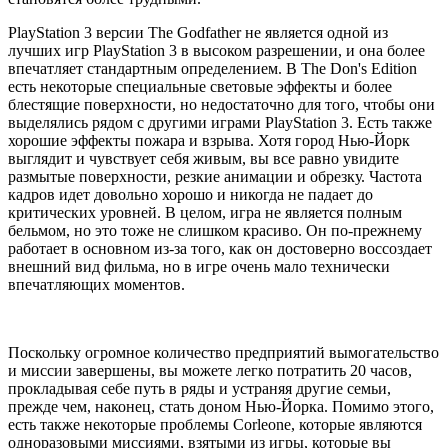
PlayStation 3 версии The Godfather не является одной из
лучших игр PlayStation 3 в высоком разрешении, и она более
впечатляет стандартным определением. В The Don's Edition
есть некоторые специальные световые эффекты и более
блестящие поверхности, но недостаточно для того, чтобы они
выделялись рядом с другими играми PlayStation 3. Есть также
хорошие эффекты пожара и взрыва. Хотя город Нью-Йорк
выглядит и чувствует себя живым, вы все равно увидите
размытые поверхности, резкие анимации и обрезку. Частота
кадров идет довольно хорошо и никогда не падает до
критических уровней. В целом, игра не является полным
бельмом, но это тоже не слишком красиво. Он по-прежнему
работает в основном из-за того, как он достоверно воссоздает
внешний вид фильма, но в игре очень мало технически
впечатляющих моментов.
Поскольку огромное количество предприятий вымогательство
и миссии завершены, вы можете легко потратить 20 часов,
прокладывая себе путь в ряды и устраняя другие семьи,
прежде чем, наконец, стать доном Нью-Йорка. Помимо этого,
есть также некоторые проблемы Corleone, которые являются
одноразовыми миссиями, взятыми из игры, которые вы