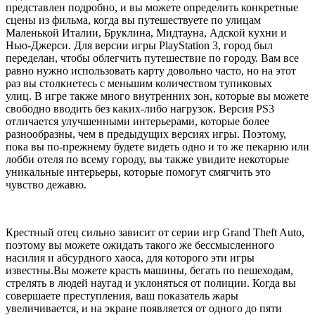
представлен подробно, и вы можете определить конкретные
сцены из фильма, когда вы путешествуете по улицам
Маленькой Италии, Бруклина, Мидтауна, Адской кухни и
Нью-Джерси. Для версии игры PlayStation 3, город был
переделан, чтобы облегчить путешествие по городу. Вам все
равно нужно использовать карту довольно часто, но на этот
раз вы столкнетесь с меньшим количеством тупиковых
улиц. В игре также много внутренних зон, которые вы можете
свободно вводить без каких-либо нагрузок. Версия PS3
отличается улучшенными интерьерами, которые более
разнообразны, чем в предыдущих версиях игры. Поэтому,
пока вы по-прежнему будете видеть одно и то же пекарню или
лобби отеля по всему городу, вы также увидите некоторые
уникальные интерьеры, которые помогут смягчить это
чувство дежавю.
Крестный отец сильно зависит от серии игр Grand Theft Auto,
поэтому вы можете ожидать такого же бессмысленного
насилия и абсурдного хаоса, для которого эти игры
известны.Вы можете красть машины, бегать по пешеходам,
стрелять в людей наугад и уклоняться от полиции. Когда вы
совершаете преступления, ваш показатель жары
увеличивается, и на экране появляется от одного до пяти