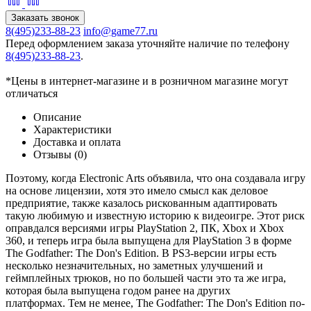
Заказать звонок
8(495)233-88-23
info@game77.ru
Внешние жесткие диски
Перед оформлением заказа уточняйте наличие по телефону
8(495)233-88-23
.
Компьютерные гарнитуры
*Цены в интернет-магазине и в розничном магазине могут
отличаться
Ретро приставки и игры
Описание
Характеристики
Телевизоры
Доставка и оплата
Отзывы (0)
Nintendo DS
Поэтому, когда Electronic Arts объявила, что она создавала игру
на основе лицензии, хотя это имело смысл как деловое
предприятие, также казалось рискованным адаптировать
Xbox One
такую любимую и известную историю к видеоигре. Этот риск
оправдался версиями игры PlayStation 2, ПК, Xbox и Xbox
360, и теперь игра была выпущена для PlayStation 3 в форме
PlayStation 3
The Godfather: The Don's Edition. В PS3-версии игры есть
несколько незначительных, но заметных улучшений и
геймплейных трюков, но по большей части это та же игра,
PlayStation Vita
которая была выпущена годом ранее на других
платформах. Тем не менее, The Godfather: The Don's Edition по-