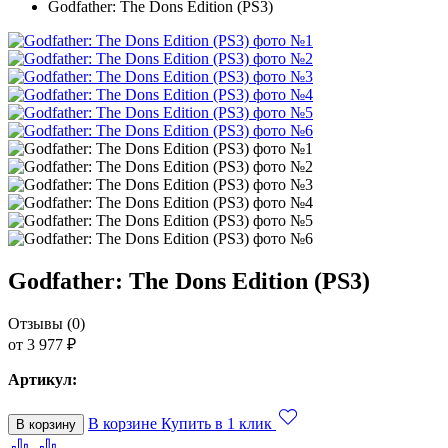
Godfather: The Dons Edition (PS3)
Игрушки ручной работы
Шлем виртуальной реальности Oculus
Видеокарты
Квадрокоптеры
Apple AirPods
Godfather: The Dons Edition (PS3)
PlayStation Portable
Отзывы (0)
Xbox 360
от 3 977 ₽
Артикул:
Персональный уход
В корзине
Купить в 1 клик
В корзину
Техника для дома