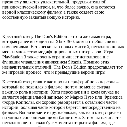
прежнему является увлекательной, продолжительной
PlayStation 4
приключенческой игрой, и, что более важно, она остается
верной классическому фильму, а также создает свою
Игры XBOX ONE
собственную захватывающую историю.
Очки PS VR
Крестный отец: The Don's Edition - это та же самая игра,
которая ранее выходила на Xbox 360, хотя и с небольшими
Игровые приставки Xbox One S
изменениями. Есть несколько новых миссий, несколько новых
мест и множество модифицированных интерьеров. Игра
PlayStation 3 также очень ограничивает использование
Игровые приставки Xbox One X
функции управления движением Sixaxis. Помимо этих
незначительных отличий, The Don's Edition предоставляет тот
же игровой процесс, что и предыдущие версии игры.
Игровые приставки Sony PlayStation 4 PRO
Крестный отец ставит вас в роли периферийного персонажа,
который не появился в фильме, но тем не менее сыграл
Игровые приставки Sony PlayStation 4 Slim
важную роль в истории. Хотя персонаж ни в коем случае не
является официальной записью от Марио Пузо или Фрэнсиса
Форда Копполы, он хорошо разбирается в остальной части
Игровые приставки Xbox One
истории, большая часть которой берется непосредственно из
фильма. Вы начинаете игру, наблюдая, как ваш отец стреляет
на улицах соперничающими бандитами. Затем вы начинаете
Аксессуары Nintendo 3DS
несколько лет на свадьбу с момента открытия фильма, где