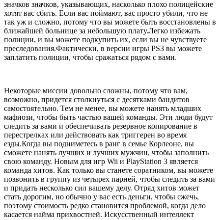
значков значков, указывающих, насколько плохо полицейские
хотят вас сбить. Если вас поймают, вас просто убили, что не
так уж и сложно, потому что вы можете быть восстановлены в
ближайшей больнице за небольшую плату.Легко избежать
полиции, и вы можете подкупить их, если вы не чувствуете
преследования.Фактически, в версии игры PS3 вы можете
заплатить полиции, чтобы сражаться рядом с вами.
Некоторые миссии довольно сложны, потому что вам,
возможно, придется столкнуться с десятками бандитов
самостоятельно. Тем не менее, вы можете нанять младших
мафиози, чтобы быть частью вашей команды. Эти люди будут
следить за вами и обеспечивать резервное копирование в
перестрелках или действовать как триггерен во время
езды.Когда вы подниметесь в ранг в семье Корлеоне, вы
сможете нанять лучших и лучших мужчин, чтобы заполнить
свою команду. Новым для игр Wii и PlayStation 3 является
команда хитов. Как только вы станете соратником, вы можете
позвонить в группу из четырех парней, чтобы следить за вами
и придать несколько сил вашему делу. Отряд хитов может
стать дорогим, но обычно у вас есть деньги, чтобы сжечь,
поэтому стоимость редко становится проблемой, когда дело
касается найма прихвостней. Искусственный интеллект