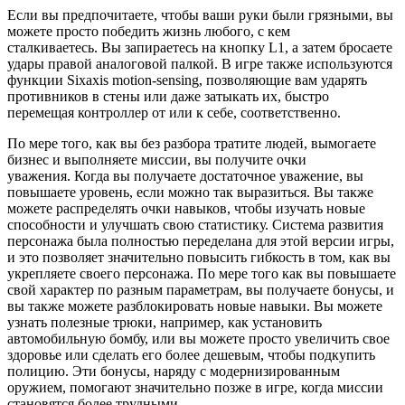
Если вы предпочитаете, чтобы ваши руки были грязными, вы
можете просто победить жизнь любого, с кем
сталкиваетесь. Вы запираетесь на кнопку L1, а затем бросаете
удары правой аналоговой палкой. В игре также используются
функции Sixaxis motion-sensing, позволяющие вам ударять
противников в стены или даже затыкать их, быстро
перемещая контроллер от или к себе, соответственно.
По мере того, как вы без разбора тратите людей, вымогаете
бизнес и выполняете миссии, вы получите очки
уважения. Когда вы получаете достаточное уважение, вы
повышаете уровень, если можно так выразиться. Вы также
можете распределять очки навыков, чтобы изучать новые
способности и улучшать свою статистику. Система развития
персонажа была полностью переделана для этой версии игры,
и это позволяет значительно повысить гибкость в том, как вы
укрепляете своего персонажа. По мере того как вы повышаете
свой характер по разным параметрам, вы получаете бонусы, и
вы также можете разблокировать новые навыки. Вы можете
узнать полезные трюки, например, как установить
автомобильную бомбу, или вы можете просто увеличить свое
здоровье или сделать его более дешевым, чтобы подкупить
полицию. Эти бонусы, наряду с модернизированным
оружием, помогают значительно позже в игре, когда миссии
становятся более трудными.