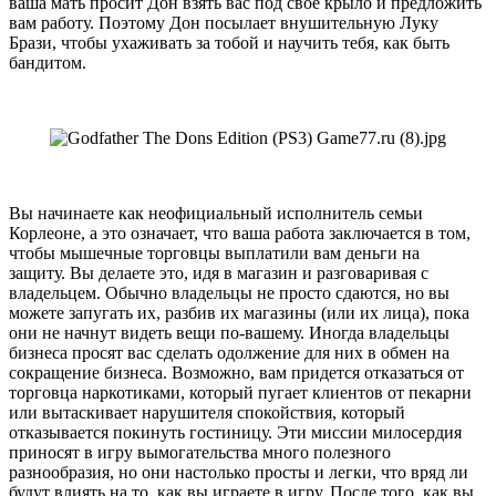
ваша мать просит Дон взять вас под свое крыло и предложить
вам работу. Поэтому Дон посылает внушительную Луку
Брази, чтобы ухаживать за тобой и научить тебя, как быть
бандитом.
Вы начинаете как неофициальный исполнитель семьи
Корлеоне, а это означает, что ваша работа заключается в том,
чтобы мышечные торговцы выплатили вам деньги на
защиту. Вы делаете это, идя в магазин и разговаривая с
владельцем. Обычно владельцы не просто сдаются, но вы
можете запугать их, разбив их магазины (или их лица), пока
они не начнут видеть вещи по-вашему. Иногда владельцы
бизнеса просят вас сделать одолжение для них в обмен на
сокращение бизнеса. Возможно, вам придется отказаться от
торговца наркотиками, который пугает клиентов от пекарни
или вытаскивает нарушителя спокойствия, который
отказывается покинуть гостиницу. Эти миссии милосердия
приносят в игру вымогательства много полезного
разнообразия, но они настолько просты и легки, что вряд ли
будут влиять на то, как вы играете в игру. После того, как вы