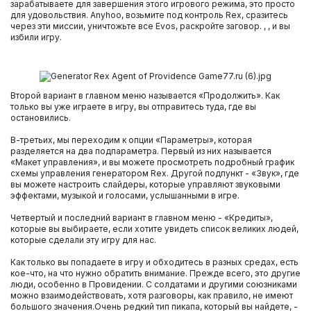
зарабатываете для завершения этого игрового режима, это просто
для удовольствия. Anyhoo, возьмите под контроль Rex, сразитесь
через эти миссии, уничтожьте все Evos, раскройте заговор. , , и вы
избили игру.
Второй вариант в главном меню называется «Продолжить». Как
только вы уже играете в игру, вы отправитесь туда, где вы
остановились.
В-третьих, мы переходим к опции «Параметры», которая
разделяется на два подпараметра. Первый из них называется
«Макет управления», и вы можете просмотреть подробный график
схемы управления генератором Rex. Другой подпункт - «Звук», где
вы можете настроить слайдеры, которые управляют звуковыми
эффектами, музыкой и голосами, услышанными в игре.
Четвертый и последний вариант в главном меню - «Кредиты»,
которые вы выбираете, если хотите увидеть список великих людей,
которые сделали эту игру для нас.
Как только вы попадаете в игру и обходитесь в разных средах, есть
кое-что, на что нужно обратить внимание. Прежде всего, это другие
люди, особенно в Провидении. С солдатами и другими союзниками
можно взаимодействовать, хотя разговоры, как правило, не имеют
большого значения.Очень редкий тип пикапа, который вы найдете, -