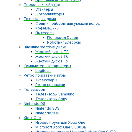
Персональный уход
Стайлеры
Фотоэпиляторы
Техника для дома
Фены и приборы для укладки волос
Кофемашины
Пылесосы
Пылесосы Dyson
Роботы-пылесосы
Внешние жесткие диски
Жесткий диск 4 Тб
Жесткий диск 2 Тб
Жесткий диск 1 Тб
Компьютерные гарнитуры
Logitech
Ретро приставки и игры
Аксессуары
Ретро приставки
Телевизоры
Телевизоры Samsung
Телевизоры Sony
Nintendo DS
Nintendo 3DS
Nintendo 2DS
Xbox One
Игровой руль для Xbox One
Microsoft Xbox One S 500GB
Игровая приставка Microsoft Xbox One S 1TB