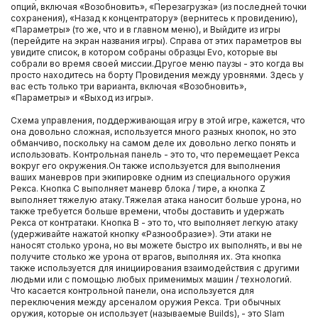
опций, включая «Возобновить», «Перезагрузка» (из последней точки
сохранения), «Назад к концентратору» (вернитесь к провидению),
«Параметры» (то же, что и в главном меню), и Выйдите из игры
(перейдите на экран названия игры). Справа от этих параметров вы
увидите список, в котором собраны образцы Evo, которые вы
собрали во время своей миссии.Другое меню паузы - это когда вы
просто находитесь на борту Провидения между уровнями. Здесь у
вас есть только три варианта, включая «Возобновить»,
«Параметры» и «Выход из игры».
Схема управления, поддерживающая игру в этой игре, кажется, что
она довольно сложная, используется много разных кнопок, но это
обманчиво, поскольку на самом деле их довольно легко понять и
использовать. Контрольная панель - это то, что перемещает Рекса
вокруг его окружения.Он также используется для выполнения
ваших маневров при экипировке одним из специального оружия
Рекса. Кнопка C выполняет маневр блока / тире, а кнопка Z
выполняет тяжелую атаку.Тяжелая атака наносит больше урона, но
также требуется больше времени, чтобы доставить и удержать
Рекса от контратаки. Кнопка B - это то, что выполняет легкую атаку
(удерживайте нажатой кнопку «Разнообразие»). Эти атаки не
наносят столько урона, но вы можете быстро их выполнять, и вы не
получите столько же урона от врагов, выполняя их. Эта кнопка
также используется для инициирования взаимодействия с другими
людьми или с помощью любых применимых машин / технологий.
Что касается контрольной панели, она используется для
переключения между арсеналом оружия Рекса. Три обычных
оружия, которые он использует (называемые Builds), - это Slam