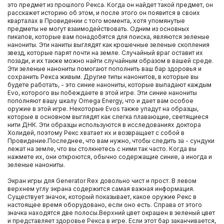
это предмет из прошлого Рекса. Когда он найдет такой предмет, он
расскажет историю об этом, и после этого он появится в своих
кварталах в Провидении с того момента, хотя упомянутые
предметы не могут взаимодействовать. Одним из основных
пикапов, которые вам понадобятся для поиска, являются зеленые
нанониты. Эти наниты выглядят как крошечные зеленые скопления
звезд, которые парят почти на земле. Случайный враг оставит их
позади, и их также можно найти случайным образом в вашей среде.
Эти зеленые нанониты помогают пополнить ваш бар здоровья и
сохранить Рекса живым. Другие типы нанонитов, в которые вы
будете работать, - это синие нанониты, которые выпадают каждым
Evo, которого вы побеждаете в этой игре. Эти синие нанониты
пополняют вашу шкалу Omega Energy, что и дает вам особое
оружие в этой игре. Некоторые Evos также упадут на образцы,
которые в основном выглядят как слегка плавающие, светящиеся
нити ДНК. Эти образцы используются в исследованиях доктора
Холидей, поэтому Рекс хватает их и возвращает с собой в
Провидение.Последнее, что вам нужно, чтобы следить за - сундуки
лежат на земле, что вы столкнетесь с ними так часто. Когда вы
нажмете их, они откроются, обычно содержащие синие, а иногда и
зеленые нанониты.
Экран игры для Generator Rex довольно чист и прост. В левом
верхнем углу экрана содержится самая важная информация.
Существует значок, который показывает, какое оружие Рекс в
настоящее время оборудовано, если оно есть. Справа от этого
значка находятся две полосы.Верхний цвет окрашен в зеленый цвет
и представляет здоровье Рекса в игре. Если этот бар заканчивается,