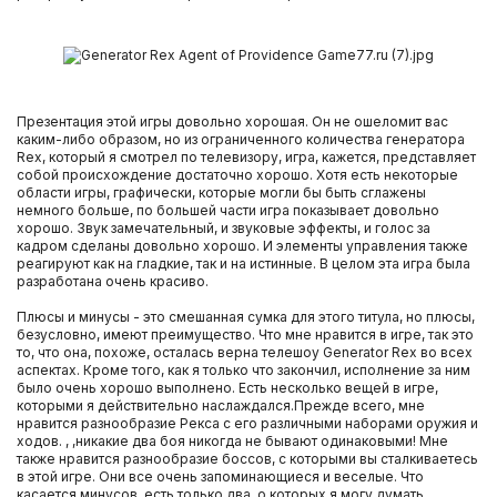
Презентация этой игры довольно хорошая. Он не ошеломит вас
каким-либо образом, но из ограниченного количества генератора
Rex, который я смотрел по телевизору, игра, кажется, представляет
собой происхождение достаточно хорошо. Хотя есть некоторые
области игры, графически, которые могли бы быть сглажены
немного больше, по большей части игра показывает довольно
хорошо. Звук замечательный, и звуковые эффекты, и голос за
кадром сделаны довольно хорошо. И элементы управления также
реагируют как на гладкие, так и на истинные. В целом эта игра была
разработана очень красиво.
Плюсы и минусы - это смешанная сумка для этого титула, но плюсы,
безусловно, имеют преимущество. Что мне нравится в игре, так это
то, что она, похоже, осталась верна телешоу Generator Rex во всех
аспектах. Кроме того, как я только что закончил, исполнение за ним
было очень хорошо выполнено. Есть несколько вещей в игре,
которыми я действительно наслаждался.Прежде всего, мне
нравится разнообразие Рекса с его различными наборами оружия и
ходов. , ,никакие два боя никогда не бывают одинаковыми! Мне
также нравится разнообразие боссов, с которыми вы сталкиваетесь
в этой игре. Они все очень запоминающиеся и веселые. Что
касается минусов, есть только два, о которых я могу думать.