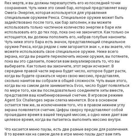
Rex мертв, и вы должны перезапустить его из последней точки
сохранения. Чуть ниже это синий бар, который представляет вашу
Омега-Энергия, которая используется для управления
специальным оружием Рекса. Специальное оружие может быть
задействовано после того, как бар заполнен, и вы можете
использовать только частичное количество энергии в баре или
использовать его до тех пор, пока оно не закончится. Как только он
истощается, вы должны пополнить его, набрав голубые нанониты.
Чуть ниже этого бара есть значок, представляющий специальное
оружие Рекса, когда рядом с ним загорается знак +, и вы знаете, что
можете использовать свое специальное оружие. Ниже всего
экрана, когда вы решите переключить иконки оружия, вы потянете,
пока вы это сделаете, помогая вам визуализировать то, что вы
выбираете. Как только вы закончите, этот экран исчезнет. В
середине правой части экрана будет число, которое будет расти,
когда вы будете сражаться через свою миссию, представляя,
сколько нанитов вы собрали в общей сложности. Чуть выше этого,
когда вы на самом деле занимаетесь Evos, число будет появляться
по мере того, как вы последовательно соединяете хиты вместе,
представляя ваш комбинированный счетчик. В игровом режиме
Agent Six Challenges экран слегка меняется. Все в основном
остается тем же, за исключением того, что в правом нижнем углу
экрана появляется счетчик. Цифры сверху представляют собой
прошедшее время в вашей текущей миссии, а одно ниже дает вам
целевое время, когда вы пытаетесь выполнить миссию внутри.
Что касается меню паузы, есть две разные версии для различения.
В то время как на самом деле в игре меню паузы даст вам пять