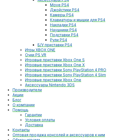
Move PS4
Джойстики PS4
Камеры PS4
Клавиатуры и мышки для PS4
Накладки PS4
Наушники PS4
Подставки PS4
Рули PS4
Б/У приставки PS4
Игры XBOX ONE
Очки PS VR
Игровые приставки Xbox One S
Игровые приставки Xbox One X
Игровые приставки Sony PlayStation 4 PRO
Игровые приставки Sony PlayStation 4 Slim
Игровые приставки Xbox One
Аксессуары Nintendo 3DS
Производители
Акции
Блог
О компании
Помощь
Гарантии
Условия оплаты
Доставка
Контакты
Оптовая продажа консолей и аксессуаров к ним
Обмен играми