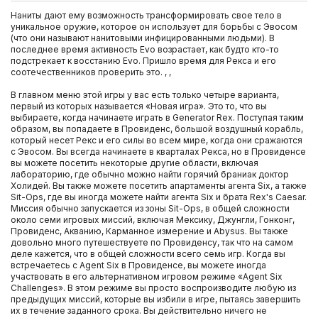
Наниты дают ему возможность трансформировать свое тело в
уникальное оружие, которое он использует для борьбы с Эвосом
(что они называют нанитовыми инфицированными людьми). В
последнее время активность Evo возрастает, как будто кто-то
подстрекает к восстанию Evo. Пришло время для Рекса и его
соотечественников проверить это. , ,
В главном меню этой игры у вас есть только четыре варианта,
первый из которых называется «Новая игра». Это то, что вы
выбираете, когда начинаете играть в Generator Rex. Поступая таким
образом, вы попадаете в Провиденс, большой воздушный корабль,
который несет Рекс и его силы во всем мире, когда они сражаются
с Эвосом. Вы всегда начинаете в кварталах Рекса, но в Провиденсе
вы можете посетить некоторые другие области, включая
лабораторию, где обычно можно найти горячий браниак доктор
Холидей. Вы также можете посетить апартаменты агента Six, а также
Sit-Ops, где вы иногда можете найти агента Six и брата Rex's Caesar.
Миссия обычно запускается из зоны Sit-Ops, в общей сложности
около семи игровых миссий, включая Мексику, Джунгли, Гонконг,
Провиденс, Акванию, Карманное измерение и Abysus. Вы также
довольно много путешествуете по Провиденсу, так что на самом
деле кажется, что в общей сложности всего семь игр. Когда вы
встречаетесь с Agent Six в Провиденсе, вы можете иногда
участвовать в его альтернативном игровом режиме «Agent Six
Challenges». В этом режиме вы просто воспроизводите любую из
предыдущих миссий, которые вы избили в игре, пытаясь завершить
их в течение заданного срока. Вы действительно ничего не