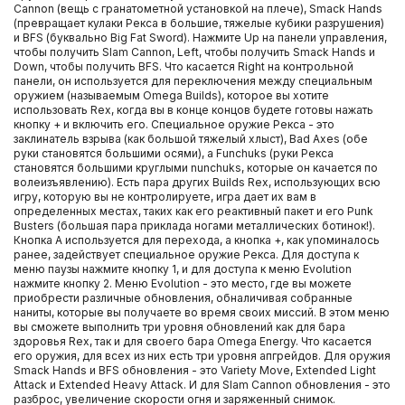
Cannon (вещь с гранатометной установкой на плече), Smack Hands
(превращает кулаки Рекса в большие, тяжелые кубики разрушения)
и BFS (буквально Big Fat Sword). Нажмите Up на панели управления,
чтобы получить Slam Cannon, Left, чтобы получить Smack Hands и
Down, чтобы получить BFS. Что касается Right на контрольной
панели, он используется для переключения между специальным
оружием (называемым Omega Builds), которое вы хотите
использовать Rex, когда вы в конце концов будете готовы нажать
кнопку + и включить его. Специальное оружие Рекса - это
заклинатель взрыва (как большой тяжелый хлыст), Bad Axes (обе
руки становятся большими осями), а Funchuks (руки Рекса
становятся большими круглыми nunchuks, которые он качается по
волеизъявлению). Есть пара других Builds Rex, использующих всю
игру, которую вы не контролируете, игра дает их вам в
определенных местах, таких как его реактивный пакет и его Punk
Busters (большая пара приклада ногами металлических ботинок!).
Кнопка A используется для перехода, а кнопка +, как упоминалось
ранее, задействует специальное оружие Рекса. Для доступа к
меню паузы нажмите кнопку 1, и для доступа к меню Evolution
нажмите кнопку 2. Меню Evolution - это место, где вы можете
приобрести различные обновления, обналичивая собранные
наниты, которые вы получаете во время своих миссий. В этом меню
вы сможете выполнить три уровня обновлений как для бара
здоровья Rex, так и для своего бара Omega Energy. Что касается
его оружия, для всех из них есть три уровня апгрейдов. Для оружия
Smack Hands и BFS обновления - это Variety Move, Extended Light
Attack и Extended Heavy Attack. И для Slam Cannon обновления - это
разброс, увеличение скорости огня и заряженный снимок.