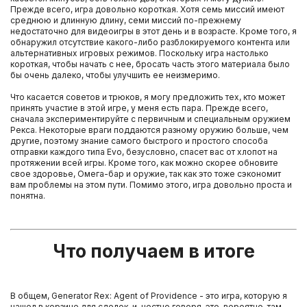
Прежде всего, игра довольно короткая. Хотя семь миссий имеют
среднюю и длинную длину, семи миссий по-прежнему
недостаточно для видеоигры в этот день и в возрасте. Кроме того, я
обнаружил отсутствие какого-либо разблокируемого контента или
альтернативных игровых режимов. Поскольку игра настолько
короткая, чтобы начать с нее, бросать часть этого материала было
бы очень далеко, чтобы улучшить ее неизмеримо.
Что касается советов и трюков, я могу предложить тех, кто может
принять участие в этой игре, у меня есть пара. Прежде всего,
сначала экспериментируйте с первичным и специальным оружием
Рекса. Некоторые враги поддаются разному оружию больше, чем
другие, поэтому знание самого быстрого и простого способа
отправки каждого типа Evo, безусловно, спасет вас от хлопот на
протяжении всей игры. Кроме того, как можно скорее обновите
свое здоровье, Омега-бар и оружие, так как это тоже сэкономит
вам проблемы на этом пути. Помимо этого, игра довольно проста и
понятна.
Что получаем в итоге
В общем, Generator Rex: Agent of Providence - это игра, которую я
нашел в корзине для сделок, и, честно говоря, это, вероятно, там,