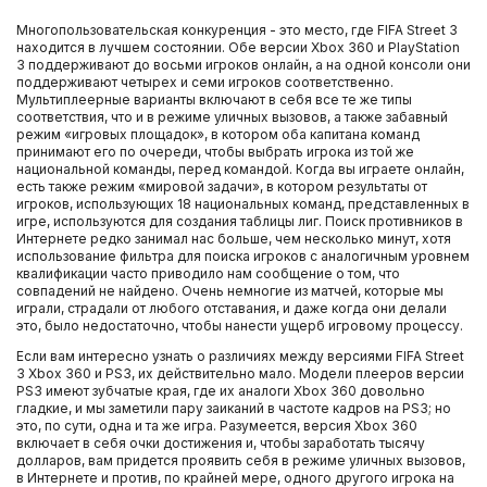
Многопользовательская конкуренция - это место, где FIFA Street 3
находится в лучшем состоянии. Обе версии Xbox 360 и PlayStation
3 поддерживают до восьми игроков онлайн, а на одной консоли они
поддерживают четырех и семи игроков соответственно.
Мультиплеерные варианты включают в себя все те же типы
соответствия, что и в режиме уличных вызовов, а также забавный
режим «игровых площадок», в котором оба капитана команд
принимают его по очереди, чтобы выбрать игрока из той же
национальной команды, перед командой. Когда вы играете онлайн,
есть также режим «мировой задачи», в котором результаты от
игроков, использующих 18 национальных команд, представленных в
игре, используются для создания таблицы лиг. Поиск противников в
Интернете редко занимал нас больше, чем несколько минут, хотя
использование фильтра для поиска игроков с аналогичным уровнем
квалификации часто приводило нам сообщение о том, что
совпадений не найдено. Очень немногие из матчей, которые мы
играли, страдали от любого отставания, и даже когда они делали
это, было недостаточно, чтобы нанести ущерб игровому процессу.
Если вам интересно узнать о различиях между версиями FIFA Street
3 Xbox 360 и PS3, их действительно мало. Модели плееров версии
PS3 имеют зубчатые края, где их аналоги Xbox 360 довольно
гладкие, и мы заметили пару заиканий в частоте кадров на PS3; но
это, по сути, одна и та же игра. Разумеется, версия Xbox 360
включает в себя очки достижения и, чтобы заработать тысячу
долларов, вам придется проявить себя в режиме уличных вызовов,
в Интернете и против, по крайней мере, одного другого игрока на