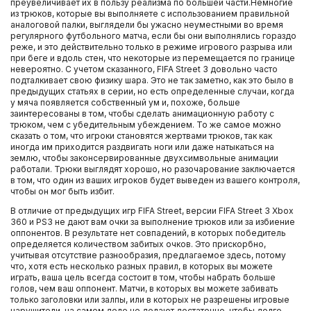
преувеличивает их в пользу реализма по большей части.Немногие
из трюков, которые вы выполняете с использованием правильной
аналоговой палки, выглядели бы ужасно неуместными во время
регулярного футбольного матча, если бы они выполнялись гораздо
реже, и это действительно только в режиме игрового разрыва или
при беге и вдоль стен, что некоторые из перемещается по границе
невероятно. С учетом сказанного, FIFA Street 3 довольно часто
подталкивает свою физику шара. Это не так заметно, как это было в
предыдущих статьях в серии, но есть определенные случаи, когда
у мяча появляется собственный ум и, похоже, больше
заинтересованы в том, чтобы сделать анимационную работу с
трюком, чем с убедительным убеждением. То же самое можно
сказать о том, что игроки становятся жертвами трюков, так как
иногда им приходится раздвигать ноги или даже натыкаться на
землю, чтобы законсервированные двухсимвольные анимации
работали. Трюки выглядят хорошо, но разочарование заключается
в том, что один из ваших игроков будет выведен из вашего контроля,
чтобы он мог быть избит.
В отличие от предыдущих игр FIFA Street, версии FIFA Street 3 Xbox
360 и PS3 не дают вам очки за выполнение трюков или за избиение
оппонентов. В результате нет совпадений, в которых победитель
определяется количеством забитых очков. Это прискорбно,
учитывая отсутствие разнообразия, предлагаемое здесь, потому
что, хотя есть несколько разных правил, в которых вы можете
играть, ваша цель всегда состоит в том, чтобы набрать больше
голов, чем ваш оппонент. Матчи, в которых вы можете забивать
только заголовки или залпы, или в которых не разрешены игровые
нарушители, на самом деле не делают достаточно, чтобы долго