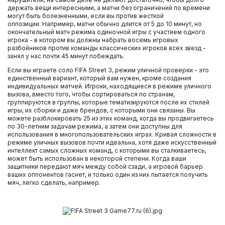
держать вещи интересными, а матчи без ограничений по времени
могут быть болезненными, если вы против жесткой
оппозиции. Например, матчи обычно длится от 5 до 10 минут, но
окончательный матч режима одиночной игры с участием одного
игрока - в котором вы должны набрать восемь игровых
разбойников против команды классических игроков всех звезд -
занял у нас почти 45 минут побеждать.
Если вы играете соло FIFA Street 3, режим уличной проверки - это
единственный вариант, который вам нужен, кроме создания
индивидуальных матчей. Игроки, находящиеся в режиме уличного
вызова, вместо того, чтобы сортироваться по странам,
группируются в группы, которые тематизируются после их стилей
игры, их сборки и даже брендов, с которыми они связаны. Вы
можете разблокировать 25 из этих команд, когда вы продвигаетесь
по 30-летним задачам режима, а затем они доступны для
использования в многопользовательских играх. Кривая сложности в
режиме уличных вызовов почти идеальна, хотя даже искусственный
интеллект самых сложных команд, с которыми вы сталкиваетесь,
может быть использован в некоторой степени. Когда ваши
защитники передают мяч между собой сзади, а игровой барьер
ваших оппонентов гаснет, и только один из них пытается получить
мяч, легко сделать, например.