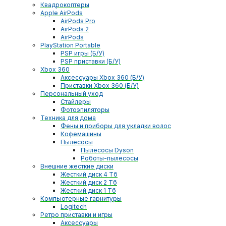
Квадрокоптеры
Apple AirPods
AirPods Pro
AirPods 2
AirPods
PlayStation Portable
PSP игры (Б/У)
PSP приставки (Б/У)
Xbox 360
Аксессуары Xbox 360 (Б/У)
Приставки Xbox 360 (Б/У)
Персональный уход
Стайлеры
Фотоэпиляторы
Техника для дома
Фены и приборы для укладки волос
Кофемашины
Пылесосы
Пылесосы Dyson
Роботы-пылесосы
Внешние жесткие диски
Жесткий диск 4 Тб
Жесткий диск 2 Тб
Жесткий диск 1 Тб
Компьютерные гарнитуры
Logitech
Ретро приставки и игры
Аксессуары