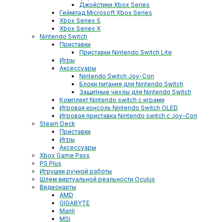
Джойстики Xbox Series
Геймпад Microsoft Xbox Series
Xbox Series S
Xbox Series X
Nintendo Switch
Приставки
Приставки Nintendo Switch Lite
Игры
Аксессуары
Nintendo Switch Joy-Con
Блоки питания для Nintendo Switch
Защитные чехлы для Nintendo Switch
Комплект Nintendo switch с играми
Игровая консоль Nintendo Switch OLED
Игровая приставка Nintendo switch с Joy-Con
Steam Deck
Приставки
Игры
Аксессуары
Xbox Game Pass
PS Plus
Игрушки ручной работы
Шлем виртуальной реальности Oculus
Видеокарты
AMD
GIGABYTE
Manli
MSI