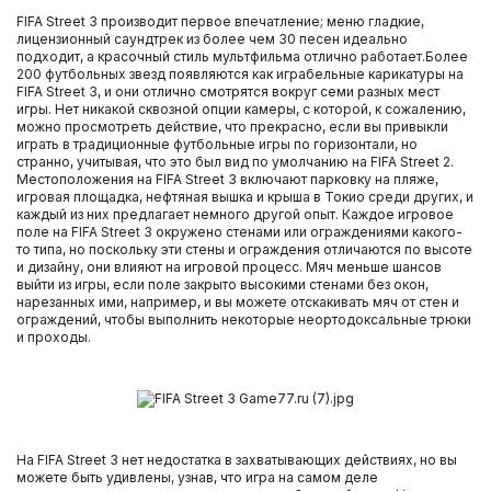
FIFA Street 3 производит первое впечатление; меню гладкие,
лицензионный саундтрек из более чем 30 песен идеально
подходит, а красочный стиль мультфильма отлично работает.Более
200 футбольных звезд появляются как играбельные карикатуры на
FIFA Street 3, и они отлично смотрятся вокруг семи разных мест
игры. Нет никакой сквозной опции камеры, с которой, к сожалению,
можно просмотреть действие, что прекрасно, если вы привыкли
играть в традиционные футбольные игры по горизонтали, но
странно, учитывая, что это был вид по умолчанию на FIFA Street 2.
Местоположения на FIFA Street 3 включают парковку на пляже,
игровая площадка, нефтяная вышка и крыша в Токио среди других, и
каждый из них предлагает немного другой опыт. Каждое игровое
поле на FIFA Street 3 окружено стенами или ограждениями какого-
то типа, но поскольку эти стены и ограждения отличаются по высоте
и дизайну, они влияют на игровой процесс. Мяч меньше шансов
выйти из игры, если поле закрыто высокими стенами без окон,
нарезанных ими, например, и вы можете отскакивать мяч от стен и
ограждений, чтобы выполнить некоторые неортодоксальные трюки
и проходы.
На FIFA Street 3 нет недостатка в захватывающих действиях, но вы
можете быть удивлены, узнав, что игра на самом деле