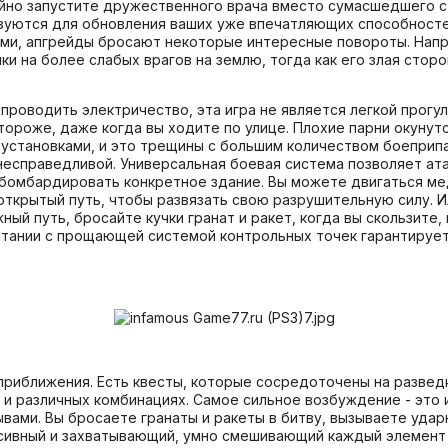
чайно запустите дружественного врача вместо сумасшедшего с
ьзуются для обновления ваших уже впечатляющих способносте
и, апгрейды бросают некоторые интересные повороты. Напри
ки на более слабых врагов на землю, тогда как его злая стор
проводить электричество, эта игра не является легкой прогул
стороже, даже когда вы ходите по улице. Плохие парни окуну
установками, и это трещины с большим количеством боеприпа
 несправедливой. Универсальная боевая система позволяет ат
 бомбардировать конкретное здание. Вы можете двигаться м
открытый путь, чтобы развязать свою разрушительную силу. И
 путь, бросайте кучки гранат и ракет, когда вы скользите, 
тании с прощающей системой контрольных точек гарантирует,
 приближения. Есть квесты, которые сосредоточены на развед
и различных комбинациях. Самое сильное возбуждение - это
рывами. Вы бросаете гранаты и ракеты в битву, вызываете удар
нсивный и захватывающий, умно смешивающий каждый элемент 