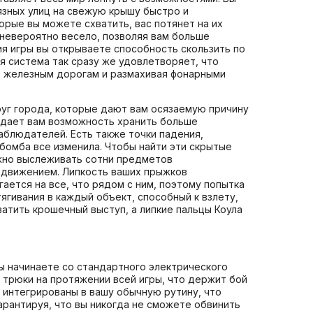
рязных улиц на свежую крышу быстро и
орые вы можете схватить, вас потянет на их
 невероятно весело, позволяя вам больше
ия игры вы открываете способность скользить по
 система так сразу же удовлетворяет, что
о железным дорогам и размахивая фонарными
круг города, которые дают вам осязаемую причину
р дает вам возможность хранить больше
наблюдателей. Есть также точки падения,
бомба все изменила. Чтобы найти эти скрытые
нужно выслеживать сотни предметов
с движением. Липкость ваших прыжков
ается на все, что рядом с ним, поэтому попытка
гивания в каждый объект, способный к взлету,
атить крошечный выступ, а липкие пальцы Коула
ы начинаете со стандартного электрического
 трюки на протяжении всей игры, что держит бой
 интегрированы в вашу обычную рутину, что
арантируя, что вы никогда не сможете обвинить