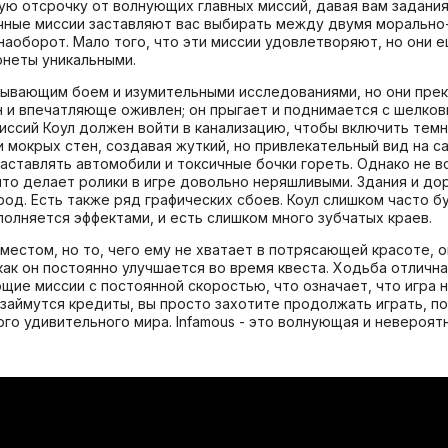
ю отсрочку от волнующих главных миссий, давая вам задания
очные миссии заставляют вас выбирать между двумя моральн
наоборот. Мало того, что эти миссии удовлетворяют, но они
неты уникальными.
атывающим боем и изумительными исследованиями, но они пре
ан и впечатляюще оживлен; он прыгает и поднимается с шелк
ссий Коул должен войти в канализацию, чтобы включить темн
 мокрых стен, создавая жуткий, но привлекательный вид на с
аставлять автомобили и токсичные бочки гореть. Однако не в
что делает ролики в игре довольно неряшливыми. Здания и до
род. Есть также ряд графических сбоев. Коул слишком часто 
полняется эффектами, и есть слишком много зубчатых краев.
естом, но то, чего ему не хватает в потрясающей красоте, о
 как он постоянно улучшается во время квеста. Ходьба отличн
е миссии с постоянной скоростью, что означает, что игра н
займутся кредиты, вы просто захотите продолжать играть, п
го удивительного мира. Infamous - это волнующая и невероятн