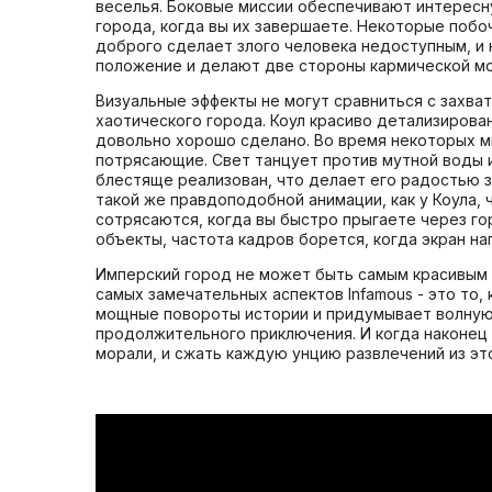
веселья. Боковые миссии обеспечивают интересну
города, когда вы их завершаете. Некоторые поб
доброго сделает злого человека недоступным, и 
положение и делают две стороны кармической мо
Визуальные эффекты не могут сравниться с захв
хаотического города. Коул красиво детализиров
довольно хорошо сделано. Во время некоторых ми
потрясающие. Свет танцует против мутной воды и
блестяще реализован, что делает его радостью з
такой же правдоподобной анимации, как у Коула, 
сотрясаются, когда вы быстро прыгаете через го
объекты, частота кадров борется, когда экран на
Имперский город не может быть самым красивым м
самых замечательных аспектов Infamous - это то,
мощные повороты истории и придумывает волнующи
продолжительного приключения. И когда наконец 
морали, и сжать каждую унцию развлечений из это