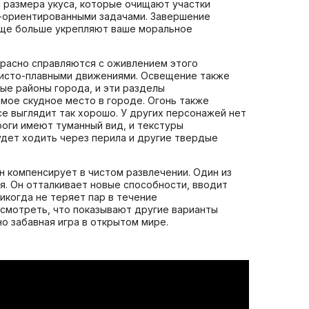
 размера укуса, которые очищают участки
о-ориентированными задачами. Завершение
 еще больше укрепляют ваше моральное
красно справляются с оживлением этого
овисто-плавными движениями. Освещение также
ые районы города, и эти разделы
амое скудное место в городе. Огонь также
се выглядит так хорошо. У других персонажей нет
роги имеют туманный вид, и текстуры
будет ходить через перила и другие твердые
н компенсирует в чистом развлечении. Один из
ая. Он отталкивает новые способности, вводит
икогда не теряет пар в течение
осмотреть, что показывают другие варианты
о забавная игра в открытом мире.