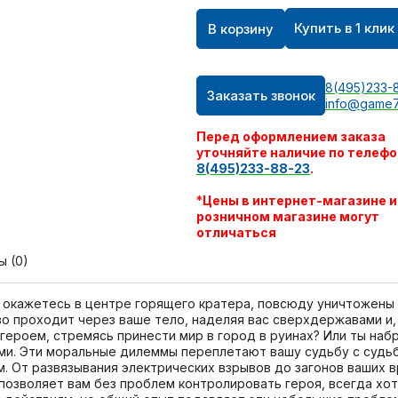
Купить в 1 клик
В корзину
8(495)233-
Заказать звонок
info@game7
Перед оформлением заказа
уточняйте наличие по телефо
8(495)233-88-23
.
*Цены в интернет-магазине и
розничном магазине могут
отличаться
ы (0)
окажетесь в центре горящего кратера, повсюду уничтожены з
о проходит через ваше тело, наделяя вас сверхдержавами и,
ероем, стремясь принести мир в город в руинах? Или ты наб
ами. Эти моральные дилеммы переплетают вашу судьбу с судьб
. От развязывания электрических взрывов до загонов ваших 
 позволяет вам без проблем контролировать героя, всегда хо