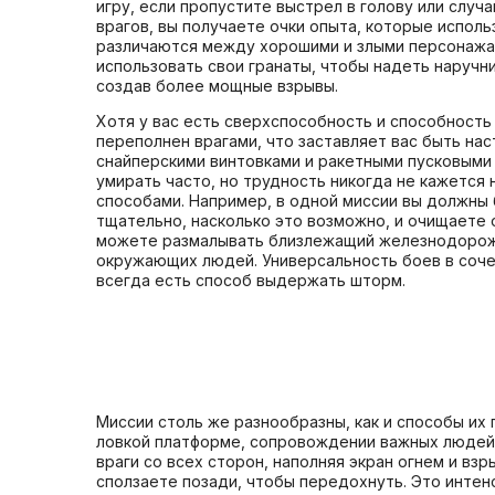
игру, если пропустите выстрел в голову или слу
врагов, вы получаете очки опыта, которые испол
различаются между хорошими и злыми персонажам
использовать свои гранаты, чтобы надеть наручни
создав более мощные взрывы.
Хотя у вас есть сверхспособность и способность 
переполнен врагами, что заставляет вас быть на
снайперскими винтовками и ракетными пусковыми 
умирать часто, но трудность никогда не кажется
способами. Например, в одной миссии вы должны
тщательно, насколько это возможно, и очищаете 
можете размалывать близлежащий железнодорожный
окружающих людей. Универсальность боев в соче
всегда есть способ выдержать шторм.
Миссии столь же разнообразны, как и способы их
ловкой платформе, сопровождении важных людей 
враги со всех сторон, наполняя экран огнем и вз
сползаете позади, чтобы передохнуть. Это инте