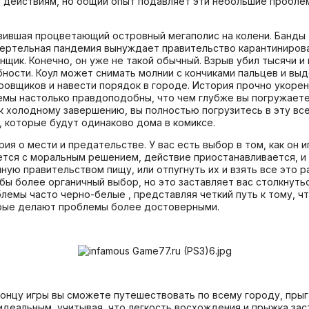
действиям, но общий опыт подавляет эти небольшие проблемы
вившая процветающий островный мегаполис на колени. Банды 
смертельная пандемия вынуждает правительство карантиниров
щик. Конечно, он уже не такой обычный. Взрыв убил тысячи и 
ности. Коул может снимать молнии с кончиками пальцев и вы
овщиков и навести порядок в городе. История прочно укорени
емы настолько правдоподобны, что чем глубже вы погружаете
 к холодному завершению, вы полностью погрузитесь в эту вс
 которые будут одинаково дома в комиксе.
ия о мести и предательстве. У вас есть выбор в том, как он и
ется с моральным решением, действие приостанавливается, и 
ую правительством пищу, или отпугнуть их и взять все это р
бы более органичный выбор, но это заставляет вас столкнуть
лемы часто черно-белые , представляя четкий путь к тому, ч
орые делают проблемы более достоверными.
к концу игры вы сможете путешествовать по всему городу, прыг
идеальным, учитывая, что легкость восхождения и прыжка зас