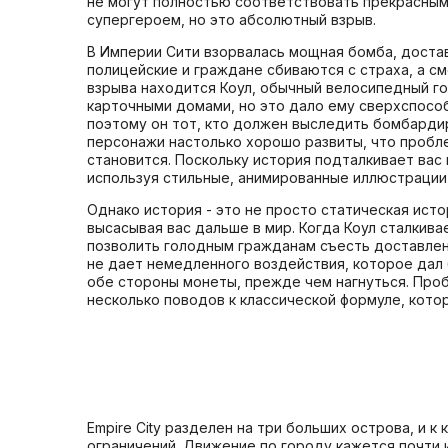
не могут полностью соответствовать прекрасным 
супергероем, но это абсолютный взрыв.
В Империи Сити взорвалась мощная бомба, доста
полицейские и граждане сбиваются с страха, а 
взрыва находится Коул, обычный велосипедный гон
карточными домами, но это дало ему сверхспособ
поэтому он тот, кто должен выследить бомбардир
персонажи настолько хорошо развиты, что пробл
становится. Поскольку история подталкивает вас
используя стильные, анимированные иллюстрации,
Однако история - это не просто статическая истор
высасывая вас дальше в мир. Когда Коул сталкива
позволить голодным гражданам съесть доставленн
не дает немедленного воздействия, которое дал 
обе стороны монеты, прежде чем нагнуться. Проб
несколько поводов к классической формуле, кот
Empire City разделен на три больших острова, и 
ограничений. Движение по городу кажется почти 