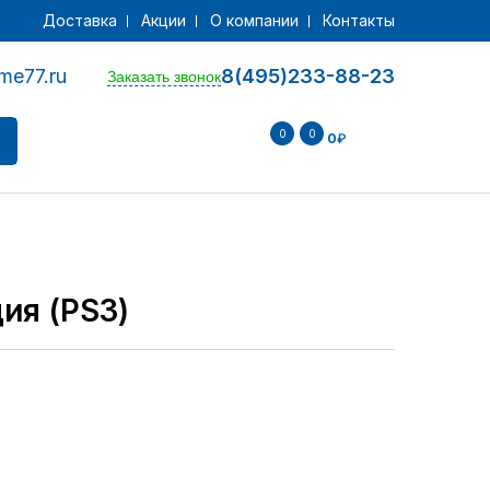
Доставка
Акции
О компании
Контакты
me77.ru
8(495)233-88-23
Заказать звонок
0
0
0
₽
ия (PS3)