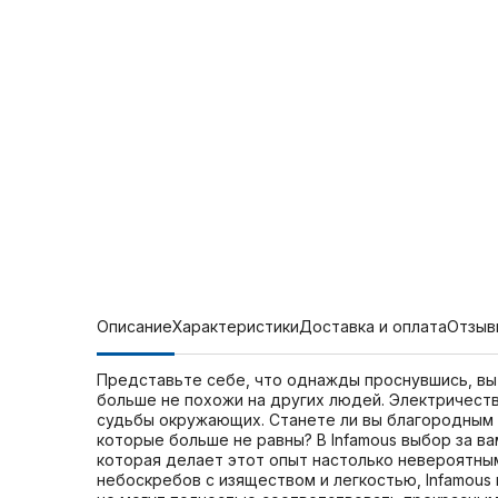
Описание
Характеристики
Доставка и оплата
Отзыв
Представьте себе, что однажды проснувшись, вы 
больше не похожи на других людей. Электричеств
судьбы окружающих. Станете ли вы благородным г
которые больше не равны? В Infamous выбор за в
которая делает этот опыт настолько невероятным
небоскребов с изяществом и легкостью, Infamous