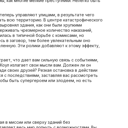
, как многие мелкие преступники. Нелегко быть
теперь управляют улицами, в результате чего
ать всю территорию. В центре катастрофического
выровнял здания, как они были хрупкими
держивать чрезмерное количество наказаний,
лась в типичной борьбе с комиксами, но
сь в заговор, тем более увлекательным оно
еленную. Эти ролики добавляют к этому эффекту,
грает, что дает вам сильную связь с событиями,
Коул излагает свои мысли вам. Должен ли он
ади своих друзей? Резкая остановка в действии
ся с последствиями, заставляя вас рассмотреть
тобы быть супергероем или злодеем, но есть
ая в миссии или сверху зданий без
тавляет весь мир лопнуть с возможностями. Вы