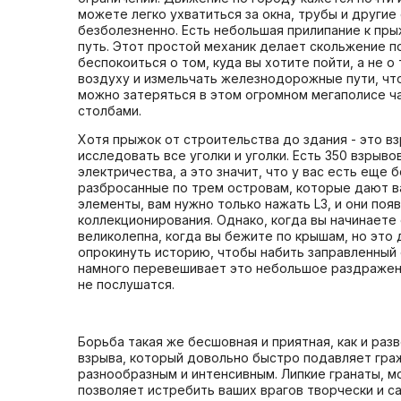
можете легко ухватиться за окна, трубы и другие
безболезненно. Есть небольшая прилипание к прыж
путь. Этот простой механик делает скольжение 
беспокоиться о том, куда вы хотите пойти, а не 
воздуху и измельчать железнодорожные пути, чт
можно затеряться в этом огромном мегаполисе ч
столбами.
Хотя прыжок от строительства до здания - это в
исследовать все уголки и уголки. Есть 350 взры
электричества, а это значит, что у вас есть еще
разбросанные по трем островам, которые дают ва
элементы, вам нужно только нажать L3, и они по
коллекционирования. Однако, когда вы начинает
великолепна, когда вы бежите по крышам, но это 
опрокинуть историю, чтобы набить заправленный 
намного перевешивает это небольшое раздражение
не послушатся.
Борьба такая же бесшовная и приятная, как и ра
взрыва, который довольно быстро подавляет гра
разнообразным и интенсивным. Липкие гранаты, м
позволяет истребить ваших врагов творчески и с