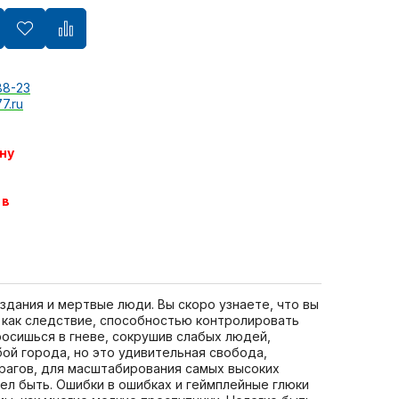
88-23
7.ru
ну
 в
дания и мертвые люди. Вы скоро узнаете, что вы
 как следствие, способностью контролировать
росишься в гневе, сокрушив слабых людей,
ой города, но это удивительная свобода,
врагов, для масштабирования самых высоких
тел быть. Ошибки в ошибках и геймплейные глюки