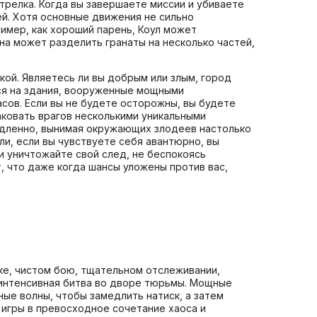
трелка. Когда вы завершаете миссии и убиваете
й. Хотя основные движения не сильно
мер, как хороший парень, Коул может
она может разделить гранаты на несколько частей,
кой. Являетесь ли вы добрым или злым, город
тся на здания, вооруженные мощными
сов. Если вы не будете осторожны, вы будете
аковать врагов несколькими уникальными
едленно, вынимая окружающих злодеев настолько
ли, если вы чувствуете себя авантюрно, вы
и уничтожайте свой след, не беспокоясь
 что даже когда шансы уложены против вас,
ке, чистом бою, тщательном отслеживании,
 интенсивная битва во дворе тюрьмы. Мощные
ные волны, чтобы замедлить натиск, а затем
игры в превосходное сочетание хаоса и