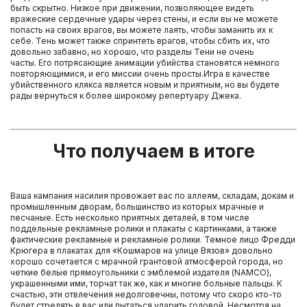
быть скрытно. Низкое при движении, позволяющее видеть
вражеские сердечные удары через стены, и если вы не можете
попасть на своих врагов, вы можете лаять, чтобы заманить их к
себе. Тень может также спринтеть врагов, чтобы сбить их, что
довольно забавно, но хорошо, что разделы Тени не очень
часты. Его потрясающие анимации убийства становятся немного
повторяющимися, и его миссии очень просты.Игра в качестве
убийственного клякса является новым и приятным, но вы будете
рады вернуться к более широкому репертуару Джека.
Что получаем в итоге
Ваша кампания насилия провожает вас по аллеям, складам, докам и
промышленным дворам, большинство из которых мрачные и
песчаные. Есть несколько приятных деталей, в том числе
поддельные рекламные ролики и плакаты с картинками, а также
фактические рекламные и рекламные ролики. Темное лицо Фредди
Крюгера в плакатах для «Кошмаров на улице Вязов» довольно
хорошо сочетается с мрачной грантовой атмосферой города, но
четкие белые прямоугольники с эмблемой издателя (NAMCO),
украшенными ими, торчат так же, как и многие больные пальцы. К
счастью, эти отвлечения недолговечны, потому что скоро кто-то
будет стрелять в вас или пытаться ударить головой. Несмотря на