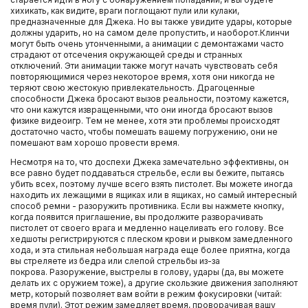
хихикать, как видите, враги поглощают пули или кулаки,
предназначенные для Джека. Но вы также увидите удары, которые
должны ударить, но на самом деле пропустить, и наоборот.Клинчи
могут быть очень утонченными, а анимации с демонтажами часто
страдают от отсечения окружающей среды и странных
отключений. Эти анимации также могут начать чувствовать себя
повторяющимися через некоторое время, хотя они никогда не
теряют свою жестокую привлекательность. Драгоценные
способности Джека бросают вызов реальности, поэтому кажется,
что они кажутся извращенными, что они иногда бросают вызов
физике видеоигр. Тем не менее, хотя эти проблемы происходят
достаточно часто, чтобы помешать вашему погружению, они не
помешают вам хорошо провести время.
Несмотря на то, что доспехи Джека замечательно эффективны, он
все равно будет поддаваться стрельбе, если вы бежите, пытаясь
убить всех, поэтому лучше всего взять пистолет. Вы можете иногда
находить их лежащими в ящиках или в ящиках, но самый интересный
способ ремни - разоружить противника. Если вы нажмете кнопку,
когда появится приглашение, вы продолжите разворачивать
пистолет от своего врага и медленно нацеливать его голову. Все
хедшоты регистрируются с плеском крови и рывком замедленного
хода, и эта стильная небольшая награда еще более приятна, когда
вы стреляете из бедра или слепой стрельбы из-за
покрова. Разоружение, выстрелы в голову, удары (да, вы можете
делать их с оружием тоже), а другие скользкие движения заполняют
метр, который позволяет вам войти в режим фокусировки (читай:
время пули). Этот режим замедляет время, проворачивая вашу