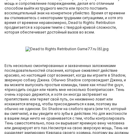
мощь и сопротивление повреждениям, делая его отличным
способом выйти из трудного места или просто поставить
восклицательный знак на конкретное убийство. Время от времени
вы сталкиваетесь с некоторыми трудными ситуациями, и хотя это
время от времени неравномерно, Dead to Rights: Retribution
продвигается в хорошем темпе с твердой кривой сложности,
которая обеспечивает достойный вызов во всем.
Есть несколько смонтированных и захваченных заложниками
последовательностей спасения, которые оживляют действие
красиво, но настоящий сорт возникает, когда вы играете в Shadow,
звериную собаку Джека. Обычно Shadow сопровождает Джека, и
вы можете выпускать простые команды, такие как «maul the guy»,
«приходить сюда» или «взять мне несколько боеприпасов». Тень
очень хорошо держится, и хотя он иногда застревает на
препятствиях или теряет свой путь, он неизменно ловит или
искажается вперед, чтобы присоединиться к вам, поэтому вы
обычно не одиноки. Sic Shadow на слабого врага (или тот, который
вы смягчили), и вы увидите его зубы в действии. Но для жестокости
в вашем лице ничто не сравнивается с тем, чтобы контролировать
Тень самостоятельно, пока он вырывает яремную вену человека
или дикарирует его пах.Несмотря на свою зверскую мощь, Тень не
разделяет экипировку Кевлара своего хозяина, поэтому вы должны