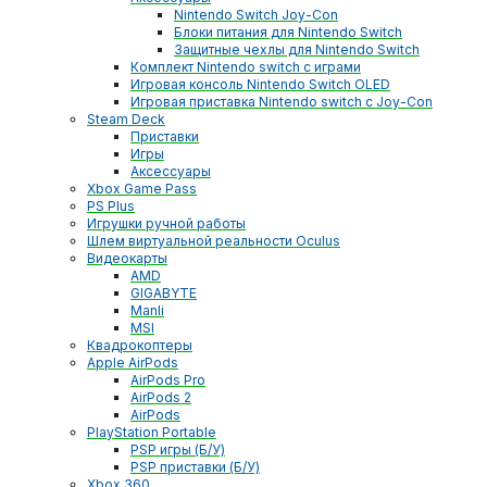
Nintendo Switch Joy-Con
Блоки питания для Nintendo Switch
Защитные чехлы для Nintendo Switch
Комплект Nintendo switch с играми
Игровая консоль Nintendo Switch OLED
Игровая приставка Nintendo switch с Joy-Con
Steam Deck
Приставки
Игры
Аксессуары
Xbox Game Pass
PS Plus
Игрушки ручной работы
Шлем виртуальной реальности Oculus
Видеокарты
AMD
GIGABYTE
Manli
MSI
Квадрокоптеры
Apple AirPods
AirPods Pro
AirPods 2
AirPods
PlayStation Portable
PSP игры (Б/У)
PSP приставки (Б/У)
Xbox 360