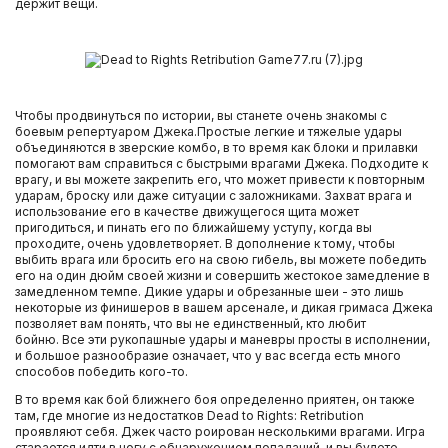
держит вещи.
Чтобы продвинуться по истории, вы станете очень знакомы с
боевым репертуаром Джека.Простые легкие и тяжелые удары
объединяются в зверские комбо, в то время как блоки и прилавки
помогают вам справиться с быстрыми врагами Джека. Подходите к
врагу, и вы можете закрепить его, что может привести к повторным
ударам, броску или даже ситуации с заложниками. Захват врага и
использование его в качестве движущегося щита может
пригодиться, и пинать его по ближайшему уступу, когда вы
проходите, очень удовлетворяет. В дополнение к тому, чтобы
выбить врага или бросить его на свою гибель, вы можете победить
его на один дюйм своей жизни и совершить жестокое замедление в
замедленном темпе. Дикие удары и обрезанные шеи - это лишь
некоторые из финишеров в вашем арсенале, и дикая гримаса Джека
позволяет вам понять, что вы не единственный, кто любит
бойню. Все эти рукопашные удары и маневры просты в исполнении,
и большое разнообразие означает, что у вас всегда есть много
способов победить кого-то.
В то время как бой ближнего боя определенно приятен, он также
там, где многие из недостатков Dead to Rights: Retribution
проявляют себя. Джек часто роирован несколькими врагами. Игра
старается идти в ногу с обнаружением попаданий, и вы будете