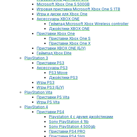
Microsoft Xbox One S 500GB
Игровая приставка Microsoft Xbox One S 1TB
Игры и диски для Xbox One
Аксессуары XBOX ONE
Геймпад Microsoft Xbox Wireless controller
Джойстики XBOX ONE
Приставки Xbox One
Приставки Xbox One S
Приставки Xbox One X
Приставки XBOX ONE (Б/У)
Геймпад Xbox Elite
PlayStation 3
Приставки PS3
Аксессуары PS3
PS3 Move
Джойстики PS3
Игры PS3
Игры PS3 (Б/У)
PlayStation Vita
Приставки PS Vita
Игры PS Vita
PlayStation 4
Приставки PS4
Playstation 4 с двумя джойстиками
Sony PlayStation 4 1tb
Sony PlayStation 4 500gb
Приставки PS4 PRO
Приставки PS4 Slim