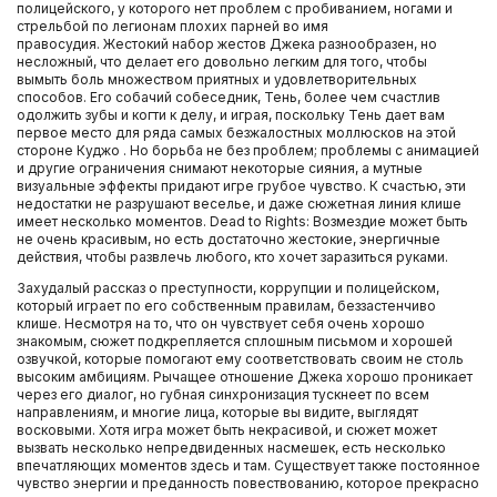
полицейского, у которого нет проблем с пробиванием, ногами и
стрельбой по легионам плохих парней во имя
правосудия. Жестокий набор жестов Джека разнообразен, но
несложный, что делает его довольно легким для того, чтобы
вымыть боль множеством приятных и удовлетворительных
способов. Его собачий собеседник, Тень, более чем счастлив
одолжить зубы и когти к делу, и играя, поскольку Тень дает вам
первое место для ряда самых безжалостных моллюсков на этой
стороне Куджо . Но борьба не без проблем; проблемы с анимацией
и другие ограничения снимают некоторые сияния, а мутные
визуальные эффекты придают игре грубое чувство. К счастью, эти
недостатки не разрушают веселье, и даже сюжетная линия клише
имеет несколько моментов. Dead to Rights: Возмездие может быть
не очень красивым, но есть достаточно жестокие, энергичные
действия, чтобы развлечь любого, кто хочет заразиться руками.
Захудалый рассказ о преступности, коррупции и полицейском,
который играет по его собственным правилам, беззастенчиво
клише. Несмотря на то, что он чувствует себя очень хорошо
знакомым, сюжет подкрепляется сплошным письмом и хорошей
озвучкой, которые помогают ему соответствовать своим не столь
высоким амбициям. Рычащее отношение Джека хорошо проникает
через его диалог, но губная синхронизация тускнеет по всем
направлениям, и многие лица, которые вы видите, выглядят
восковыми. Хотя игра может быть некрасивой, и сюжет может
вызвать несколько непредвиденных насмешек, есть несколько
впечатляющих моментов здесь и там. Существует также постоянное
чувство энергии и преданность повествованию, которое прекрасно