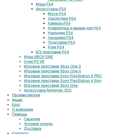
Игры PS4
Аксессуары PS4
Move PS4
Джойстики PS4
Камеры PS4
Клавиатуры и мышки для PS4
Накладки PS4
Наушники PS4
Подставки PS4
Рули PS4
Б/У приставки PS4
Игры XBOX ONE
Очки PS VR
Игровые приставки Xbox One S
Игровые приставки Xbox One X
Игровые приставки Sony PlayStation 4 PRO
Игровые приставки Sony PlayStation 4 Slim
Игровые приставки Xbox One
Аксессуары Nintendo 3DS
Производители
Акции
Блог
О компании
Помощь
Гарантии
Условия оплаты
Доставка
Контакты