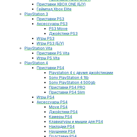
Приставки XBOX ONE (Б/У)
Геймпад Xbox Elite
PlayStation 3
Приставки PS3
Аксессуары PS3
PS3 Move
Джойстики PS3
Игры PS3
Игры PS3 (Б/У)
PlayStation Vita
Приставки PS Vita
Игры PS Vita
PlayStation 4
Приставки PS4
Playstation 4 с двумя джойстиками
Sony PlayStation 4 1tb
Sony PlayStation 4 500gb
Приставки PS4 PRO
Приставки PS4 Slim
Игры PS4
Аксессуары PS4
Move PS4
Джойстики PS4
Камеры PS4
Клавиатуры и мышки для PS4
Накладки PS4
Наушники PS4
Подставки PS4