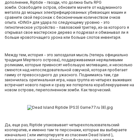
дополнение, Riptide - гвозди, что должна быть RPG
зомби. Освободите остров, обновите мачете от надуманного
металла до мощных электрифицированных убивающих машин и
сравните свой персонаж с бесконечным количеством очков
опыта. «DING» для удара по следующему уровню - это
гипнотическое устройство - павловский триггер, из-за которого я
открывал свое мастерское дерево и подрезал и обманывал ли я
больше кровоточащего урона или больше слотов инвентаря.
Между тем, история - это запоздалая мысль (теперь официально
традиция Мертвого острова), поддерживаемая неряшливыми
роликами, которые привносят небольшую мотивацию, и несколько
смеются над непоследовательной озвучкой, которая пробегает
гамму от превосходного до ужасного. Поднимаясь там, где
закончилась оригинальная игра, наша группа из четырех выживших
встречает нового парня и сразу же потерпела кораблекрушение на
новом острове, переполненном зомби. Как творческий.
Да, еще раз, Riptide упаковывает четырехпользовательский
кооператив, и именно там те персонажи, которые вы выбираете
изначально ( или импортируете из спасения Dead Island ),
дополняют друг друга. Ножи Сианя были все, что я хотел