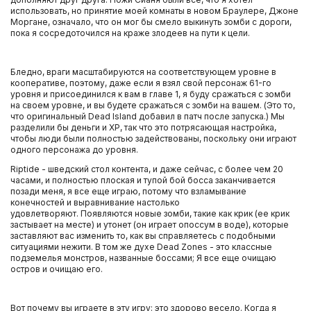
использовать, но принятие моей комнаты в новом Браулере, Джоне
Моргане, означало, что он мог бы смело выкинуть зомби с дороги,
пока я сосредоточился на краже злодеев на пути к цели.
Бледно, враги масштабируются на соответствующем уровне в
кооперативе, поэтому, даже если я взял свой персонаж 61-го
уровня и присоединился к вам в главе 1, я буду сражаться с зомби
на своем уровне, и вы будете сражаться с зомби на вашем. (Это то,
что оригинальный Dead Island добавил в патч после запуска.) Мы
разделили бы деньги и XP, так что это потрясающая настройка,
чтобы люди были полностью задействованы, поскольку они играют
одного персонажа до уровня.
Riptide - шведский стол контента, и даже сейчас, с более чем 20
часами, и полностью плоская и тупой бой босса заканчивается
позади меня, я все еще играю, потому что взламывание
конечностей и выравнивание настолько
удовлетворяют. Появляются новые зомби, такие как крик (ее крик
застывает на месте) и утонет (он играет опоссум в воде), которые
заставляют вас изменить то, как вы справляетесь с подобными
ситуациями нежити. В том же духе Dead Zones - это классные
подземелья монстров, названные боссами; Я все еще очищаю
остров и очищаю его.
Вот почему вы играете в эту игру: это здорово весело. Когда я