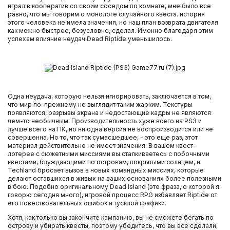
играл в кооператив со своим соседом по комнате, мне было все
равно, что мы говорим о монологе случайного квеста. история
этого человека не имела значения, но наш план возврата двигателя
как можно быстрее, безусловно, сделал. Именно благодаря этим
успехам влияние неудач Dead Riptide уменьшилось.
Одна неудача, которую нельзя игнорировать, заключается в том,
что мир по-прежнему не выглядит таким жарким. Текстуры
появляются, разрывы экрана и недостающие кадры не являются
чем-то необычным. Производительность хуже всего на PS3 и
лучше всего на ПК, но ни одна версия не воспроизводится или не
совершенна. Но то, что так сумасшедшее, - это еще раз, этот
материал действительно не имеет значения. В вашем квест-
лотерее с сюжетными миссиями вы сталкиваетесь с побочными
квестами, блуждающими по островам, покрытыми солнцем, и
Techland бросает вызов в новых командных миссиях, которые
делают оставшихся в живых на ваших основаниях более полезными
в бою. Подобно оригинальному Dead Island (это фраза, о которой я
говорю сегодня много), игровой процесс RPG избавляет Riptide от
его повествовательных ошибок и тусклой графики.
Хотя, как только вы закончите кампанию, вы не сможете бегать по
острову и убирать квесты, поэтому убедитесь, что вы все сделали,