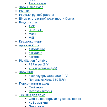
Аксессуары
Xbox Game Pass
PS Plus
Игрушки ручной работы
Шлем виртуальной реальности Oculus
Видеокарты
AMD
GIGABYTE
Manli
MSI
Квадрокоптеры
Apple AirPods
AirPods Pro
AirPods 2
AirPods
PlayStation Portable
PSP игры (Б/У)
PSP приставки (Б/У)
Xbox 360
Аксессуары Xbox 360 (Б/У)
Приставки Xbox 360 (Б/У)
Персональный уход
Стайлеры
Фотоэпиляторы
Техника для дома
Фены и приборы для укладки волос
Кофемашины
Пылесосы