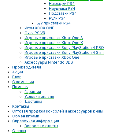
Накладки PS4
Наушники PS4
Подставки PS4
Рули PS4
Б/У приставки PS4
Игры XBOX ONE
Очки PS VR
Игровые приставки Xbox One S
Игровые приставки Xbox One X
Игровые приставки Sony PlayStation 4 PRO
Игровые приставки Sony PlayStation 4 Slim
Игровые приставки Xbox One
Аксессуары Nintendo 3DS
Производители
Акции
Блог
О компании
Помощь
Гарантии
Условия оплаты
Доставка
Контакты
Оптовая продажа консолей и аксессуаров к ним
Обмен играми
Справочная информация
Вопросы и ответы
Отзывы