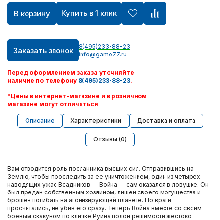
Купить в 1 клик
В корзину
8(495)233-88-23
Заказать звонок
info@game77.ru
Перед оформлением заказа уточняйте
наличие по телефону
8(495)233-88-23
.
*Цены в интернет-магазине и в розничном
магазине могут отличаться
Описание
Характеристики
Доставка и оплата
Отзывы (0)
Вам отводится роль посланника высших сил. Отправившись на
Землю, чтобы проследить за ее уничтожением, один из четырех
наводящих ужас Всадников — Война — сам оказался в ловушке. Он
был предан собственным хозяином, лишен своего могущества и
брошен погибать на агонизирующей планете. Но враги
просчитались, не убив его сразу. Теперь Война вместе со своим
боевым скакуном по кличке Руина полон решимости жестоко