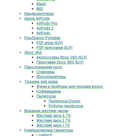
Manli
MSI
Квадрокоптеры
Apple AirPods
AirPods Pro
AirPods 2
AirPods
PlayStation Portable
PSP игры (Б/У)
PSP приставки (Б/У)
Xbox 360
Аксессуары Xbox 360 (Б/У)
Приставки Xbox 360 (Б/У)
Персональный уход
Стайлеры
Фотоэпиляторы
Техника для дома
Фены и приборы для укладки волос
Кофемашины
Пылесосы
Пылесосы Dyson
Роботы-пылесосы
Внешние жесткие диски
Жесткий диск 4 Тб
Жесткий диск 2 Тб
Жесткий диск 1 Тб
Компьютерные гарнитуры
Logitech