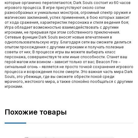
которые органично переплетаются; Dark Souls состоит из 60 часов
игрового процесса. В игре присутствуют около сотни
разнообразных и уникальных монстров, огромный спектр оружия и
магических заклинаний, успех применения, в бою которых зависит
от хода сражения, характеристик персонажа и стиля ведения боя;
Игра обладает возможностью взаимодействовать с другими
игроками, не прерывая при этом собственного приключения.
Сетевые функции Dark Souls вносят новые впечатления в
однопользовательскую игру. Благодаря сети вы сможете делиться
опытом прохождения с другими игроками и получать полезные
советы от них; В процессе игры вы можете выбирать класс
персонажа, совершенствуя те или иные способности. Станет ваш
герой магом или воином – зависит только от вас; Beacon Fire –
сигнальный огонь – является не просто точкой сохранения игрового
процесса и возрождения после смерти. Это важная часть мира Dark
Souls, это убежище, где вы сможете обрести покой среди
мрачного, жестокого мира, а также спокойно пообщаться с другими
игроками.
Похожие товары