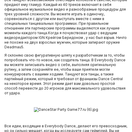
PlayStation 4
придают ему гламур. Каждый из 40 треков включает в себя
официальное музыкальное видео и разнообразные процедуры для
трех уровней сложности. Вы можете играть в одиночку,
Игры XBOX ONE
соревноваться с другом или выступать вместе с ними в
специальных танцевальных программах. При правильном
отношении эти партнерские программы выделяются как лучшие
Очки PS VR
моменты каждого танца.Когда я почувствовал удар с ведущим
видеоредактором IGN Крейгом Беридоном , у нас был взрыв. Ничто
не похоже на двух взрослых мужчин, которые запирают оружие
Deadmau5.
Игровые приставки Xbox One S
Я склоняю свою фигуративную шляпу к разработчикам за то, чтобы
попробовать что-то новое, как создатель танца. В Everybody Dance
Игровые приставки Xbox One X
вы можете записывать видео о себе, выполняя оригинальную
рутину, а затем сохраняйте ее, чтобы ваши приятели могли
конкурировать с вашими ходами. Танцуют все танцы, а также
Игровые приставки Sony PlayStation 4 PRO
партийный режим, который я требовал от франшизы Dance Central
на некоторое время. Этот режим дает вам довольно простой
способ перевести до 20 игроков для максимального удовольствия
Игровые приставки Sony PlayStation 4 Slim
от удара.
Игровые приставки Xbox One
Аксессуары Nintendo 3DS
Все идеи, входящие в Everybody Dance, делают его превосходным,
но он сильно мешает, когда вы исследуете сам геймплей. Вы не