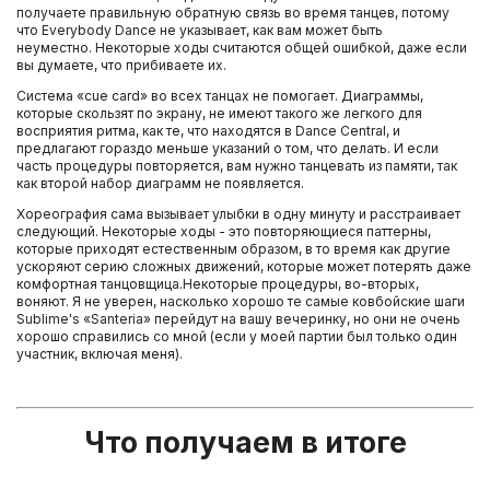
получаете правильную обратную связь во время танцев, потому
что Everybody Dance не указывает, как вам может быть
неуместно. Некоторые ходы считаются общей ошибкой, даже если
вы думаете, что прибиваете их.
Система «cue card» во всех танцах не помогает. Диаграммы,
которые скользят по экрану, не имеют такого же легкого для
восприятия ритма, как те, что находятся в Dance Central, и
предлагают гораздо меньше указаний о том, что делать. И если
часть процедуры повторяется, вам нужно танцевать из памяти, так
как второй набор диаграмм не появляется.
Хореография сама вызывает улыбки в одну минуту и расстраивает
следующий. Некоторые ходы - это повторяющиеся паттерны,
которые приходят естественным образом, в то время как другие
ускоряют серию сложных движений, которые может потерять даже
комфортная танцовщица.Некоторые процедуры, во-вторых,
воняют. Я не уверен, насколько хорошо те самые ковбойские шаги
Sublime's «Santeria» перейдут на вашу вечеринку, но они не очень
хорошо справились со мной (если у моей партии был только один
участник, включая меня).
Что получаем в итоге