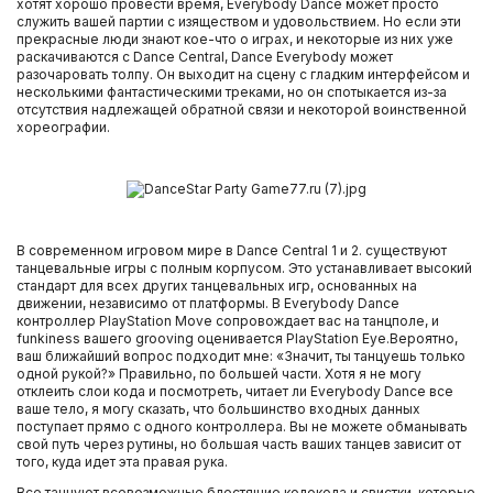
хотят хорошо провести время, Everybody Dance может просто
служить вашей партии с изяществом и удовольствием. Но если эти
прекрасные люди знают кое-что о играх, и некоторые из них уже
Внешние жесткие диски
раскачиваются с Dance Central, Dance Everybody может
разочаровать толпу. Он выходит на сцену с гладким интерфейсом и
несколькими фантастическими треками, но он спотыкается из-за
Компьютерные гарнитуры
отсутствия надлежащей обратной связи и некоторой воинственной
хореографии.
Ретро приставки и игры
Телевизоры
В современном игровом мире в Dance Central 1 и 2. существуют
танцевальные игры с полным корпусом. Это устанавливает высокий
Nintendo DS
стандарт для всех других танцевальных игр, основанных на
движении, независимо от платформы. В Everybody Dance
контроллер PlayStation Move сопровождает вас на танцполе, и
Xbox One
funkiness вашего grooving оценивается PlayStation Eye.Вероятно,
ваш ближайший вопрос подходит мне: «Значит, ты танцуешь только
одной рукой?» Правильно, по большей части. Хотя я не могу
PlayStation 3
отклеить слои кода и посмотреть, читает ли Everybody Dance все
ваше тело, я могу сказать, что большинство входных данных
поступает прямо с одного контроллера. Вы не можете обманывать
свой путь через рутины, но большая часть ваших танцев зависит от
PlayStation Vita
того, куда идет эта правая рука.
Все танцуют всевозможные блестящие колокола и свистки, которые