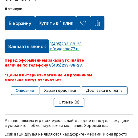
Артикул:
Игрушки ручной работы
Купить в 1 клик
В корзину
Шлем виртуальной реальности Oculus
Видеокарты
8(495)233-88-23
Заказать звонок
info@game77.ru
Квадрокоптеры
Перед оформлением заказа уточняйте
наличие по телефону
8(495)233-88-23
.
Apple AirPods
*Цены в интернет-магазине и в розничном
магазине могут отличаться
PlayStation Portable
Описание
Характеристики
Доставка и оплата
Отзывы (0)
Xbox 360
У танцевальных игр есть музыка, дайте людям повод для смущения
Персональный уход
и устраните любые неуклюжие молчания. Хороший план.
Если ваши друзья не являются хардкор-геймерами, и они просто
Техника для дома