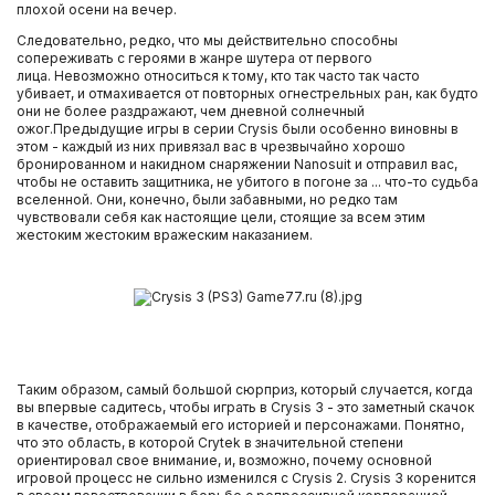
плохой осени на вечер.
Следовательно, редко, что мы действительно способны
сопереживать с героями в жанре шутера от первого
лица. Невозможно относиться к тому, кто так часто так часто
убивает, и отмахивается от повторных огнестрельных ран, как будто
они не более раздражают, чем дневной солнечный
ожог.Предыдущие игры в серии Crysis были особенно виновны в
этом - каждый из них привязал вас в чрезвычайно хорошо
бронированном и накидном снаряжении Nanosuit и отправил вас,
чтобы не оставить защитника, не убитого в погоне за ... что-то судьба
вселенной. Они, конечно, были забавными, но редко там
чувствовали себя как настоящие цели, стоящие за всем этим
жестоким жестоким вражеским наказанием.
Таким образом, самый большой сюрприз, который случается, когда
вы впервые садитесь, чтобы играть в Crysis 3 - это заметный скачок
в качестве, отображаемый его историей и персонажами. Понятно,
что это область, в которой Crytek в значительной степени
ориентировал свое внимание, и, возможно, почему основной
игровой процесс не сильно изменился с Crysis 2. Crysis 3 коренится