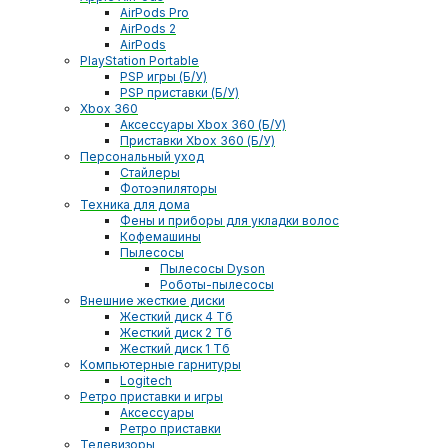
AirPods Pro
AirPods 2
AirPods
PlayStation Portable
PSP игры (Б/У)
PSP приставки (Б/У)
Xbox 360
Аксессуары Xbox 360 (Б/У)
Приставки Xbox 360 (Б/У)
Персональный уход
Стайлеры
Фотоэпиляторы
Техника для дома
Фены и приборы для укладки волос
Кофемашины
Пылесосы
Пылесосы Dyson
Роботы-пылесосы
Внешние жесткие диски
Жесткий диск 4 Тб
Жесткий диск 2 Тб
Жесткий диск 1 Тб
Компьютерные гарнитуры
Logitech
Ретро приставки и игры
Аксессуары
Ретро приставки
Телевизоры