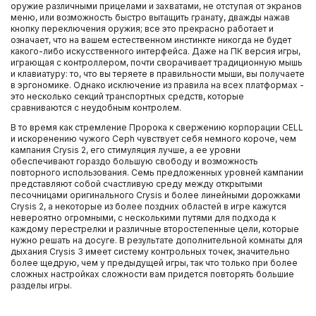
оружие различными прицелами и захватами, не отступая от экранов
меню, или возможность быстро вытащить гранату, дважды нажав
кнопку переключения оружия; все это прекрасно работает и
означает, что на вашем естественном инстинкте никогда не будет
какого-либо искусственного интерфейса. Даже на ПК версия игры,
играющая с контроллером, почти сворачивает традиционную мышь
и клавиатуру: то, что вы теряете в правильности мыши, вы получаете
в эргономике. Однако исключение из правила на всех платформах -
это несколько секций транспортных средств, которые
сравниваются с неудобным контролем.
В то время как стремление Пророка к свержению корпорации CELL
и искоренению чужого Ceph чувствует себя немного короче, чем
кампания Crysis 2, его стимуляция лучше, а ее уровни
обеспечивают гораздо большую свободу и возможность
повторного использования. Семь предложенных уровней кампании
представляют собой счастливую среду между открытыми
песочницами оригинального Crysis и более линейными дорожками
Crysis 2, а некоторые из более поздних областей в игре кажутся
невероятно огромными, с несколькими путями для подхода к
каждому перестрелки и различные второстепенные цели, которые
нужно решать на досуге. В результате дополнительной комнаты для
дыхания Crysis 3 имеет систему контрольных точек, значительно
более щедрую, чем у предыдущей игры, так что только при более
сложных настройках сложности вам придется повторять большие
разделы игры.