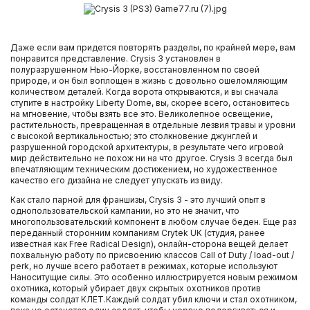
Даже если вам придется повторять разделы, по крайней мере, вам
понравится представление. Crysis 3 установлен в
полуразрушенном Нью-Йорке, восстановленном по своей
природе, и он был воплощен в жизнь с довольно ошеломляющим
количеством деталей. Когда ворота открываются, и вы сначала
ступите в настройку Liberty Dome, вы, скорее всего, остановитесь
на мгновение, чтобы взять все это. Великолепное освещение,
растительность, превращенная в отдельные лезвия травы и уровни
с высокой вертикальностью; это столкновение джунглей и
разрушенной городской архитектуры, в результате чего игровой
мир действительно не похож ни на что другое. Crysis 3 всегда был
впечатляющим техническим достижением, но художественное
качество его дизайна не следует упускать из виду.
Как стало парной для франшизы, Crysis 3 - это лучший опыт в
однопользовательской кампании, но это не значит, что
многопользовательский компонент в любом случае беден. Еще раз
переданный сторонним компаниям Crytek UK (студия, ранее
известная как Free Radical Design), онлайн-сторона вещей делает
похвальную работу по присвоению классов Call of Duty / load-out /
perk, но лучше всего работает в режимах, которые используют
Наноситущие силы. Это особенно иллюстрируется новым режимом
охотника, который убирает двух скрытых охотников против
команды солдат КЛЕТ.Каждый солдат убил ключи и стал охотником,