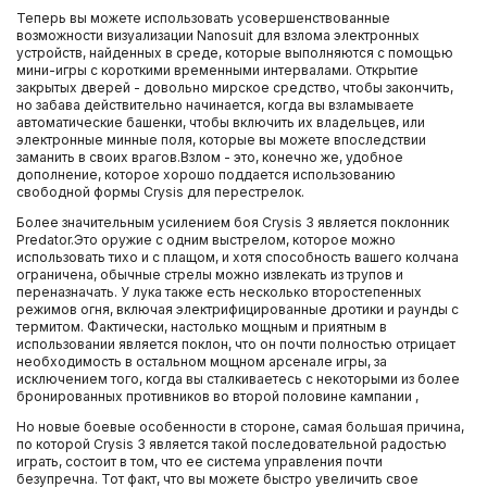
Теперь вы можете использовать усовершенствованные
возможности визуализации Nanosuit для взлома электронных
устройств, найденных в среде, которые выполняются с помощью
мини-игры с короткими временными интервалами. Открытие
закрытых дверей - довольно мирское средство, чтобы закончить,
но забава действительно начинается, когда вы взламываете
автоматические башенки, чтобы включить их владельцев, или
электронные минные поля, которые вы можете впоследствии
заманить в своих врагов.Взлом - это, конечно же, удобное
дополнение, которое хорошо поддается использованию
свободной формы Crysis для перестрелок.
Более значительным усилением боя Crysis 3 является поклонник
Predator.Это оружие с одним выстрелом, которое можно
использовать тихо и с плащом, и хотя способность вашего колчана
ограничена, обычные стрелы можно извлекать из трупов и
переназначать. У лука также есть несколько второстепенных
режимов огня, включая электрифицированные дротики и раунды с
термитом. Фактически, настолько мощным и приятным в
использовании является поклон, что он почти полностью отрицает
необходимость в остальном мощном арсенале игры, за
исключением того, когда вы сталкиваетесь с некоторыми из более
бронированных противников во второй половине кампании ,
Но новые боевые особенности в стороне, самая большая причина,
по которой Crysis 3 является такой последовательной радостью
играть, состоит в том, что ее система управления почти
безупречна. Тот факт, что вы можете быстро увеличить свое