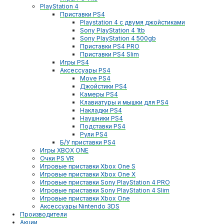
PlayStation 4
Приставки PS4
Playstation 4 с двумя джойстиками
Sony PlayStation 4 1tb
Sony PlayStation 4 500gb
Приставки PS4 PRO
Приставки PS4 Slim
Игры PS4
Аксессуары PS4
Move PS4
Джойстики PS4
Камеры PS4
Клавиатуры и мышки для PS4
Накладки PS4
Наушники PS4
Подставки PS4
Рули PS4
Б/У приставки PS4
Игры XBOX ONE
Очки PS VR
Игровые приставки Xbox One S
Игровые приставки Xbox One X
Игровые приставки Sony PlayStation 4 PRO
Игровые приставки Sony PlayStation 4 Slim
Игровые приставки Xbox One
Аксессуары Nintendo 3DS
Производители
Акции