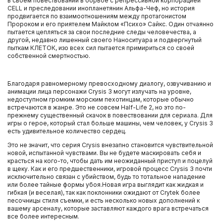
в своем повествовании в борьбе с репрессивной корпорацией
CELL и преследовании инопланетянин Альфа-Чеф, но история
продвигается по взаимоотношениям между протагонистом
Пророком и его приятелем Майклом «Психо» Сайкс. Один отчаянно
пытается цепляться за свои последние следы человечества, а
другой, недавно лишенный своего Наноситуара и подвергнутый
пыткам КЛЕТОК, изо всех сил пытается примириться со своей
собственной смертностью.
Благодаря равномерному превосходному диалогу, озвучиванию и
анимации лица персонажи Crysis 3 могут излучать на уровне,
недоступном громким морским пехотинцам, которые обычно
встречаются в жанре. Это не совсем Half-Life 2, но это по-
прежнему существенный скачок в повествовании для сериала. Для
игры о герое, который стал больше машины, чем человек, у Crysis 3
есть удивительное количество сердец.
Это не значит, что серия Crysis внезапно становится чувствительной
новой, испытанной чувствами. Вы не будете маскировать себя и
красться на кого-то, чтобы дать им неожиданный приступ и поцелуй
в щеку. Как и его предшественники, игровой процесс Crysis 3 почти
исключительно связан с убийством, будь то тотальное нападение
или более тайные формы убоя.Новая игра выглядит как жидкая и
гибкая (и веселая), так как поклонники ожидают от Crytek более
песочницы стиля съемки, и есть несколько новых дополнений к
вашему арсеналу, которые заставляют каждого врага встречаться
все более интересным.