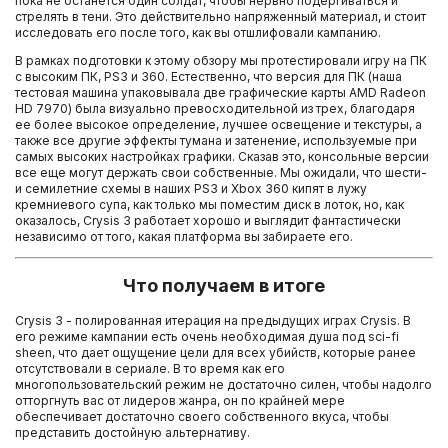
пока не останется один солдат, чтобы нервно подергиваться и
стрелять в тени. Это действительно напряженный материал, и стоит
исследовать его после того, как вы отшлифовали кампанию.
В рамках подготовки к этому обзору мы протестировали игру на ПК
с высоким ПК, PS3 и 360. Естественно, что версия для ПК (наша
тестовая машина упаковывала две графические карты AMD Radeon
HD 7970) была визуально превосходительной из трех, благодаря
ее более высокое определение, лучшее освещение и текстуры, а
также все другие эффекты тумана и затенение, используемые при
самых высоких настройках графики. Сказав это, консольные версии
все еще могут держать свои собственные. Мы ожидали, что шести-
и семилетние схемы в наших PS3 и Xbox 360 кипят в лужу
кремниевого супа, как только мы поместим диск в лоток, но, как
оказалось, Crysis 3 работает хорошо и выглядит фантастически
независимо от того, какая платформа вы забираете его.
Что получаем в итоге
Crysis 3 - полированная итерация на предыдущих играх Crysis. В
его режиме кампании есть очень необходимая душа под sci-fi
sheen, что дает ощущение цели для всех убийств, которые ранее
отсутствовали в сериале. В то время как его
многопользовательский режим не достаточно силен, чтобы надолго
отторгнуть вас от лидеров жанра, он по крайней мере
обеспечивает достаточно своего собственного вкуса, чтобы
представить достойную альтернативу.