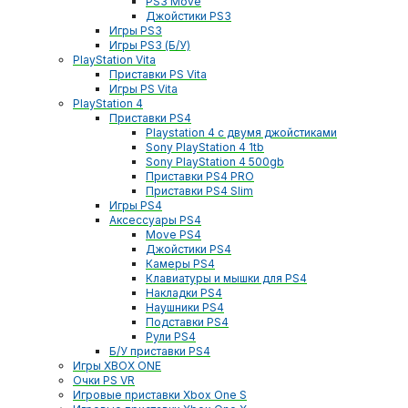
PS3 Move
Джойстики PS3
Игры PS3
Игры PS3 (Б/У)
PlayStation Vita
Приставки PS Vita
Игры PS Vita
PlayStation 4
Приставки PS4
Playstation 4 с двумя джойстиками
Sony PlayStation 4 1tb
Sony PlayStation 4 500gb
Приставки PS4 PRO
Приставки PS4 Slim
Игры PS4
Аксессуары PS4
Move PS4
Джойстики PS4
Камеры PS4
Клавиатуры и мышки для PS4
Накладки PS4
Наушники PS4
Подставки PS4
Рули PS4
Б/У приставки PS4
Игры XBOX ONE
Очки PS VR
Игровые приставки Xbox One S