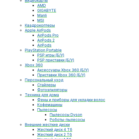
Видеокарты
AMD
GIGABYTE
Manli
MSI
Квадрокоптеры
Apple AirPods
AirPods Pro
AirPods 2
AirPods
PlayStation Portable
PSP игры (Б/У)
PSP приставки (Б/У)
Xbox 360
Аксессуары Xbox 360 (Б/У)
Приставки Xbox 360 (Б/У)
Персональный уход
Стайлеры
Фотоэпиляторы
Техника для дома
Фены и приборы для укладки волос
Кофемашины
Пылесосы
Пылесосы Dyson
Роботы-пылесосы
Внешние жесткие диски
Жесткий диск 4 Тб
Жесткий диск 2 Тб