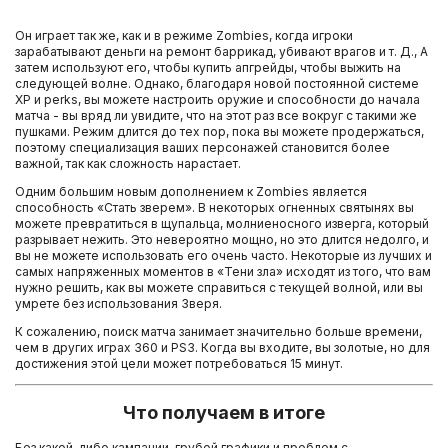
Он играет так же, как и в режиме Zombies, когда игроки
зарабатывают деньги на ремонт баррикад, убивают врагов и т. Д., А
затем используют его, чтобы купить апгрейды, чтобы выжить на
следующей волне. Однако, благодаря новой постоянной системе
XP и perks, вы можете настроить оружие и способности до начала
матча - вы вряд ли увидите, что на этот раз все вокруг с такими же
пушками. Режим длится до тех пор, пока вы можете продержаться,
поэтому специализация ваших персонажей становится более
важной, так как сложность нарастает.
Одним большим новым дополнением к Zombies является
способность «Стать зверем». В некоторых огненных святынях вы
можете превратиться в щупальца, молниеносного изверга, который
разрывает нежить. Это невероятно мощно, но это длится недолго, и
вы не можете использовать его очень часто. Некоторые из лучших и
самых напряженных моментов в «Тени зла» исходят из того, что вам
нужно решить, как вы можете справиться с текущей волной, или вы
умрете без использования Зверя.
К сожалению, поиск матча занимает значительно больше времени,
чем в других играх 360 и PS3. Когда вы входите, вы золотые, но для
достижения этой цели может потребоваться 15 минут.
Что получаем в итоге
Без какой-либо кампании, грубой графики и проблем с