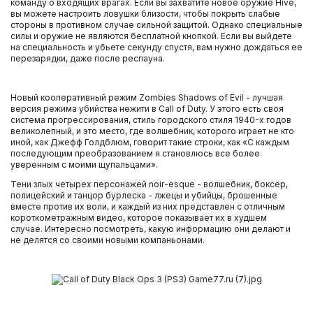
команду о входящих врагах. Если вы захватите новое оружие Hive,
вы можете настроить ловушки близости, чтобы покрыть слабые
стороны в противном случае сильной защитой. Однако специальные
силы и оружие не являются бесплатной кнопкой. Если вы выйдете
на специальность и убьете секунду спустя, вам нужно дождаться ее
перезарядки, даже после респауна.
Новый кооперативный режим Zombies Shadows of Evil - лучшая
версия режима убийства нежити в Call of Duty. У этого есть своя
система прогрессирования, стиль городского стиля 1940-х годов
великолепный, и это место, где волшебник, которого играет не кто
иной, как Джефф Голдблюм, говорит такие строки, как «С каждым
последующим преобразованием я становлюсь все более
уверенным с моими щупальцами».
Тени злых четырех персонажей noir-esque - волшебник, боксер,
полицейский и танцор бурлеска - лжецы и убийцы, брошенные
вместе против их воли, и каждый из них представлен с отличным
короткометражным видео, которое показывает их в худшем
случае. Интересно посмотреть, какую информацию они делают и
не делятся со своими новыми компаньонами.