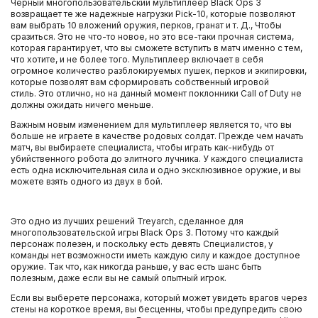
Черный многопользовательский мультиплеер Black Ops 3
возвращает те же надежные нагрузки Pick-10, которые позволяют
вам выбрать 10 вложений оружия, перков, гранат и т. Д., Чтобы
сразиться. Это не что-то новое, но это все-таки прочная система,
которая гарантирует, что вы сможете вступить в матч именно с тем,
что хотите, и не более того. Мультиплеер включает в себя
огромное количество разблокируемых пушек, перков и экипировки,
которые позволят вам сформировать собственный игровой
стиль. Это отлично, но на данный момент поклонники Call of Duty не
должны ожидать ничего меньше.
Важным новым изменением для мультиплеер является то, что вы
больше не играете в качестве родовых солдат. Прежде чем начать
матч, вы выбираете специалиста, чтобы играть как-нибудь от
убийственного робота до элитного лучника. У каждого специалиста
есть одна исключительная сила и одно эксклюзивное оружие, и вы
можете взять одного из двух в бой.
Это одно из лучших решений Treyarch, сделанное для
многопользовательской игры Black Ops 3. Потому что каждый
персонаж полезен, и поскольку есть девять Специалистов, у
команды нет возможности иметь каждую силу и каждое доступное
оружие. Так что, как никогда раньше, у вас есть шанс быть
полезным, даже если вы не самый опытный игрок.
Если вы выберете персонажа, который может увидеть врагов через
стены на короткое время, вы бесценны, чтобы предупредить свою