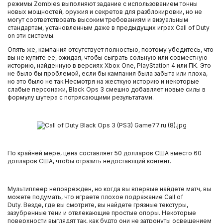
режимы Zombies выполняют задание с использованием тонны
новых мощностей, оружия и секретов для разблокировки, но не
могут соответствовать высоким требованиям и визуальным
стандартам, установленным даже в предыдущих играх Call of Duty
on эти системы.
Опять же, кампания отсутствует полностью, поэтому убедитесь, что
вы не купите ее, ожидая, чтобы сыграть сольную или совместную
историю, найденную в версиях Xbox One, PlayStation 4 или ПК. Это
не было бы проблемой, если бы кампания была забыта или плоха,
но это было не так.Несмотря на жесткую историю и некоторые
слабые персонажи, Black Ops 3 смешно добавляет новые силы в
формулу шутера с потрясающими результатами.
По крайней мере, цена составляет 50 долларов США вместо 60
долларов США, чтобы отразить недостающий контент.
Мультиплеер неповрежден, но когда вы впервые найдете матч, вы
можете подумать, что играете плохое подражание Call of
Duty. Везде, где вы смотрите, вы найдете грязные текстуры,
зазубренные тени и отвлекающие простые опоры. Некоторые
поверхности выглядят так, как будто они не затронуты освещением