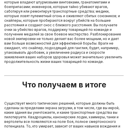
которые владеют штурмовыми винтовками, гранатометами и
боеприпасами; инженеров, которые тайно убивают врагов,
саботируя или ремонтируя транспортные средства; медики,
которые ловят пулеметный огонь и оживляют сбитых союзников; и
снайперы, которые пробираются вокруг убийств на большие
расстояния и создают снос с близкого расстояния. Вы получаете
очки за убийство врагов, поддержку товарищей по команде и
получение медалей за свое боевое мастерство. Разблокирование
новой экипировки не только делает вас более мощным, но и дает
вам больше возможностей для эффективной борьбы. Враги не
ожидают, что снайпер, подходящий для ганглия, будет, например,
упаковывать дробовик, а увеличение радиуса и скорости
заживления ваших наборов здоровья может значительно увеличить
продолжительность жизни ваших товарищей по команде.
Что получаем в итоге
Существует много тактических решений, которые должны быть
сделаны за пределами экрана загрузки, в том числе, где вы икрой,
какие здания вы уничтожаете, и какие транспортные средства вы
пилотируете. Квадроциклы, канонерские лодки, хаммеры, танки и
вертолеты все появляются на поле боя, полное смертоносного
потенциала. То, кто умирает, зависит от ваших навыков вождения и