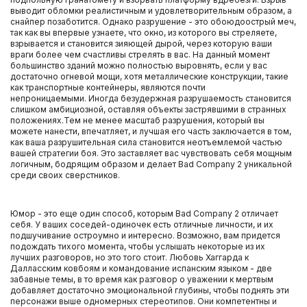
выводит обломки реалистичным и удовлетворительным образом, а
снайпер позаботится. Однако разрушение - это обоюдоострый меч,
так как вы впервые узнаете, что окно, из которого вы стреляете,
взрывается и становится зияющей дырой, через которую ваши
враги более чем счастливы стрелять в вас. На данный момент
большинство зданий можно полностью выровнять, если у вас
достаточно огневой мощи, хотя металлические конструкции, такие
как транспортные контейнеры, являются почти
непроницаемыми. Иногда безудержная разрушаемость становится
слишком амбициозной, оставляя объекты застрявшими в странных
положениях.Тем не менее масштаб разрушения, который вы
можете нанести, впечатляет, и лучшая его часть заключается в том,
как ваша разрушительная сила становится неотъемлемой частью
вашей стратегии боя. Это заставляет вас чувствовать себя мощным
логичным, бодрящим образом и делает Bad Company 2 уникальной
среди своих сверстников.
Юмор - это еще один способ, которым Bad Company 2 отличает
себя. У ваших соседей-одиночек есть отличные личности, и их
подшучивание остроумно и интересно. Возможно, вам придется
подождать тихого момента, чтобы услышать некоторые из их
лучших разговоров, но это того стоит. Любовь Хаггарда к
Далласским ковбоям и командование испанским языком - две
забавные темы, в то время как разговор о уважении к мертвым
добавляет достаточно эмоциональной глубины, чтобы поднять эти
персонажи выше одномерных стереотипов. Они компетентны и