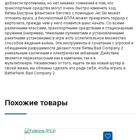
доблести противника, но нет никаких сомнений в том, что
транспортные средства могут очень быстро изменить ход
битвы.Быстрое фланговое бегство с помощью Jet Ski может
отловить врага, а беспилотный БПЛА может прекратить террор с
вертолета, прежде чем у него появится шанс начать. Со всеми
различными классами, транспортными средствами и стационарным
оружием (например, тяжелыми пулеметами и установленными
ракетными установками) в игре есть ослепительное множество
способов ведения войны. Эти инструменты в сочетании с угрозой и
обещанием разрушимости делают поле битвы Bad Company 2
уникальным хаотичным и электрически забавным. Действие
является первоклассным как в кампании, так и в
мультиплеере. Независимо от того, ищете ли вы новый шутер в
своей жизни, вы обязаны сделать это ради себя, чтобы играть в
Battlefield: Bad Company 2.
Похожие товары