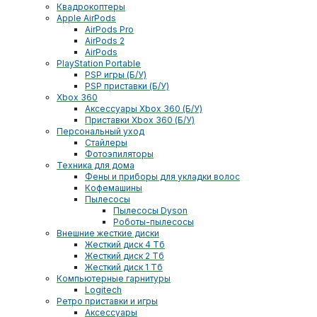
Квадрокоптеры
Apple AirPods
AirPods Pro
AirPods 2
AirPods
PlayStation Portable
PSP игры (Б/У)
PSP приставки (Б/У)
Xbox 360
Аксессуары Xbox 360 (Б/У)
Приставки Xbox 360 (Б/У)
Персональный уход
Стайлеры
Фотоэпиляторы
Техника для дома
Фены и приборы для укладки волос
Кофемашины
Пылесосы
Пылесосы Dyson
Роботы-пылесосы
Внешние жесткие диски
Жесткий диск 4 Тб
Жесткий диск 2 Тб
Жесткий диск 1 Тб
Компьютерные гарнитуры
Logitech
Ретро приставки и игры
Аксессуары