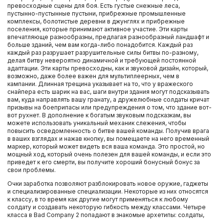
превосходные сцены для боя. Есть густые снежные леса,
пустынно-пустынные пустыни, прибрежные промышленные
комплексы, болотистые деревни в джунглях и прибрежные
поселения, которые принимают активное участие. Эти карты
впечатляюще разнообразны, предлагая разнообразный ландшафт и
больше зданий, чем вам когда-либо понадобится. Каждый раз
каждый раз разрушает разрушительные силы битвы по-разному,
делая битву невероятно динамичной и требующей постоянной
адаптации. Эти карты превосходны, как и звуковой дизайн, который,
возможно, даже более важен для мультиплеерных, чем в
кампании. Длинная трещина указывает на то, что у вражеского
снайпера есть шарик на вас, шаги внутри здания могут подсказывать
вам, куда направлять вашу гранату, а дружелюбные солдаты кричат
призывы на боеприпасы или предупреждения о том, что здание вот-
вот рухнет. В дополнение к богатым звуковым подсказкам, вы
можете использовать уникальный механик слежения, чтобы
повысить осведомленность о битве вашей команды. Получив врага
в ваших взглядах и нажав кнопку, вы помещаете на него временный
маркер, который может видеть вся ваша команда. Это простой, но
мощный ход, который очень полезен для вашей команды, и если это
приведет к его смерти, вы получите хороший бонусный бонус за
свои проблемы.
Очки заработка позволяют разблокировать новое оружие, гаджеты
и специализированные специализации. Некоторые из них относятся
к классу, в то время как другие могут применяться к любому
солдату и создавать некоторую гибкость между классами. Четыре
класса в Bad Company 2 попадают в знакомые архетипы: солдаты,