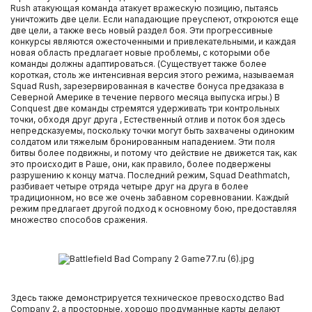
Rush атакующая команда атакует вражескую позицию, пытаясь
уничтожить две цели. Если нападающие преуспеют, откроются еще
две цели, а также весь новый раздел боя. Эти прогрессивные
конкурсы являются ожесточенными и привлекательными, и каждая
новая область предлагает новые проблемы, с которыми обе
команды должны адаптироваться. (Существует также более
короткая, столь же интенсивная версия этого режима, называемая
Squad Rush, зарезервированная в качестве бонуса предзаказа в
Северной Америке в течение первого месяца выпуска игры.) В
Conquest две команды стремятся удерживать три контрольных
точки, обходя друг друга , Естественный отлив и поток боя здесь
непредсказуемы, поскольку точки могут быть захвачены одиноким
солдатом или тяжелым бронированным нападением. Эти поля
битвы более подвижны, и потому что действие не движется так, как
это происходит в Раше, они, как правило, более подвержены
разрушению к концу матча. Последний режим, Squad Deathmatch,
разбивает четыре отряда четыре друг на друга в более
традиционном, но все же очень забавном соревновании. Каждый
режим предлагает другой подход к основному бою, предоставляя
множество способов сражения.
Здесь также демонстрируется техническое превосходство Bad
Company 2, а просторные, хорошо продуманные карты делают