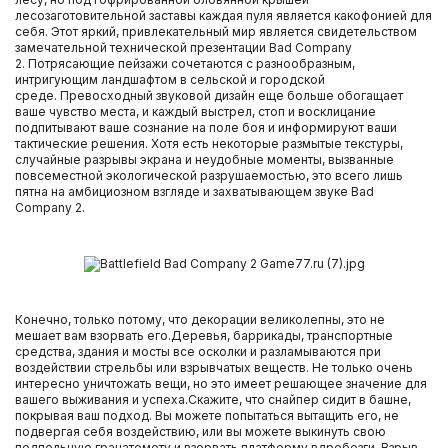
лесозаготовительной заставы каждая пуля является какофонией для
себя. Этот яркий, привлекательный мир является свидетельством
замечательной технической презентации Bad Company
2. Потрясающие пейзажи сочетаются с разнообразным,
интригующим ландшафтом в сельской и городской
среде. Превосходный звуковой дизайн еще больше обогащает
ваше чувство места, и каждый выстрел, стоп и восклицание
подпитывают ваше сознание на поле боя и информируют ваши
тактические решения. Хотя есть некоторые размытые текстуры,
случайные разрывы экрана и неудобные моменты, вызванные
повсеместной экологической разрушаемостью, это всего лишь
пятна на амбициозном взгляде и захватывающем звуке Bad
Company 2.
Конечно, только потому, что декорации великолепны, это не
мешает вам взорвать его.Деревья, баррикады, транспортные
средства, здания и мосты все осколки и разламываются при
воздействии стрельбы или взрывчатых веществ. Не только очень
интересно уничтожать вещи, но это имеет решающее значение для
вашего выживания и успеха.Скажите, что снайпер сидит в башне,
покрывая ваш подход. Вы можете попытаться вытащить его, не
подвергая себя воздействию, или вы можете выкинуть свою
подпольную гранатомету и взорвать платформу вдребезги. Взрыв