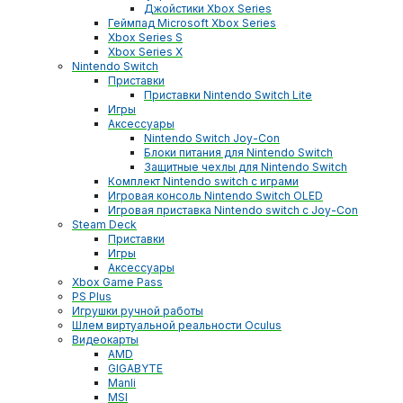
Джойстики Xbox Series
Геймпад Microsoft Xbox Series
Xbox Series S
Xbox Series X
Nintendo Switch
Приставки
Приставки Nintendo Switch Lite
Игры
Аксессуары
Nintendo Switch Joy-Con
Блоки питания для Nintendo Switch
Защитные чехлы для Nintendo Switch
Комплект Nintendo switch с играми
Игровая консоль Nintendo Switch OLED
Игровая приставка Nintendo switch с Joy-Con
Steam Deck
Приставки
Игры
Аксессуары
Xbox Game Pass
PS Plus
Игрушки ручной работы
Шлем виртуальной реальности Oculus
Видеокарты
AMD
GIGABYTE
Manli
MSI