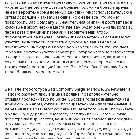
того, что вы сражаетесь на реальном поле битвы, в результате чего
многие другие онлайн-шутеры больше похожи на боевые арены,
чем на вероятные зоны военных действий.Многопользовательские
битвы бодрящие и захватывающие, но они не все, что может
предложить Bad Company 2. Значительная кампания доставит вас в
красивые и экзотические места, где вам будет очень жаль, когда вы
переедете с лучшими парнями и взорвите вещи, чтобы
полюбоваться пейзажем. Поклонники совместной кампании могут
упустить возможность поиграть с другом, но ваши веселые и
привлекательные отряды более чем компенсируют это, что дает
кампании богатое чувство характера, которое часто не встречается
в жанре. Результат - очень интересное приключение, которое в
сочетании с отличной многопользовательской и первоклассной
технической презентацией делает Battlefield: Bad Company 2 чем-
то особенным в мире стрелков.
В начале второго тура Bad Company Sarge, Marlowe, Sweetwater и
Haggard разместились в зимней долине, предположительно
отбывая последний тур по Sarge. Высокие горы возвышаются над
ярким синим небом, когда вы пробираетесь между заснеженными
деревьями и через мерзлую реку. По мере того, как вы проникаете
в маленькую деревню, снег заглушает звук ваших шагов, и когда
перестрелка вырывается, ваши уши звенят от сотрясения соседних
взрывчатых веществ. Один смелый побег позже, вы попали в
боливийские джунгли, где комары скулит вам в ухо, когда вы ходите
по пятнистому свету пола джунглей. Стрельба не отходит далеко в
лесу, но под гофрированной оловянной крышей