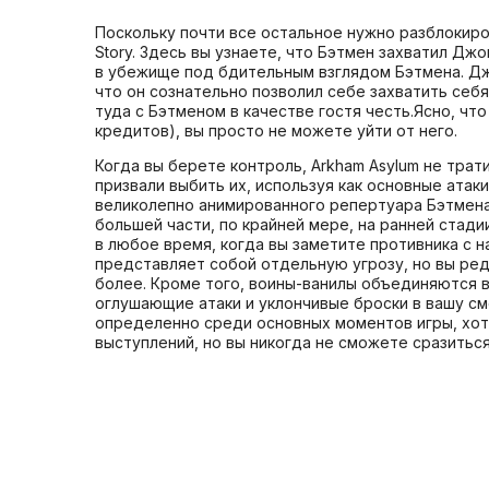
Поскольку почти все остальное нужно разблокиро
Story. Здесь вы узнаете, что Бэтмен захватил Дж
в убежище под бдительным взглядом Бэтмена. Дж
что он сознательно позволил себе захватить себя
туда с Бэтменом в качестве гостя честь.Ясно, чт
кредитов), вы просто не можете уйти от него.
Когда вы берете контроль, Arkham Asylum не трат
призвали выбить их, используя как основные атак
великолепно анимированного репертуара Бэтмена,
большей части, по крайней мере, на ранней стади
в любое время, когда вы заметите противника с н
представляет собой отдельную угрозу, но вы ред
более. Кроме того, воины-ванилы объединяются в
оглушающие атаки и уклончивые броски в вашу сме
определенно среди основных моментов игры, хотя
выступлений, но вы никогда не сможете сразиться