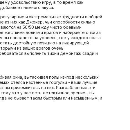
шему удовольствию игру, в то время как
добавляет немного вкуса.
 регулярные и экстремальные трудности в общей
е из них как Джокер, чьи способности сильно
биваются на 50/50 между чисто боевыми
е жесткими волнами врагов и набираете очки за
м вы попадаете на уровень, где у каждого врага
аработать достойную позицию на лидирующей
оторыми из ваших врагов очень
ребоваться выполнить тихий демонтаж сзади и
ивая окна, вытаскивая полы из-под нескольких
емах стелса настенные горгульи - ваши лучшие
ак вы приземлитесь на них. Разграбленные эти
тому что у вас есть детективное зрение - вы
огда не бывает таким быстрым или насыщенным, и