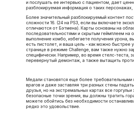
и послушать ее интервью с пациентом, дает ценн
разблокируемая информация о таких персонажах, 
Более значительный разблокируемый контент пост
сложности 16. (24 на PS3, если вы включаете экс
отличаются от Бэтмена). Карты основаны на обла
последовательностями и скрытым геймплеем на ос
выполнение комбо, избегаете получения урона, в
есть пистолет, и ваша цель - как можно быстрее 
странице в режиме Challenge, вам также нужно за
специфически. Например, во время стелс-теста,
перевернутый демонтаж, а также вытащить против
Медали становятся еще более требовательными в 
врагов и даже заставляя три разных стены падат
друзья, но на экстремальных картах все горгульи
безопасные точки зрения, вы должны тратить гора
можете обойтись без необходимости останавливат
редко это удовольствие.