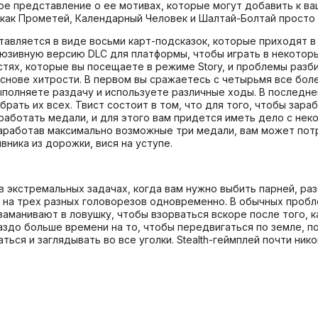
ое представление о ее мотивах, которые могут добавить к ва
как Прометей, Календарный Человек и Шалтай-Болтай просто 
авляется в виде восьми карт-подсказок, которые приходят в
клюзивную версию DLC для платформы, чтобы играть в некоторы
стях, которые вы посещаете в режиме Story, и проблемы раз
нове хитрости. В первом вы сражаетесь с четырьмя все боле
ыполняете раздачу и используете различные ходы. В последне
убрать их всех. Твист состоит в том, что для того, чтобы з
работать медали, и для этого вам придется иметь дело с нек
 заработав максимально возможные три медали, вам может пот
ника из дорожки, вися на уступе.
экстремальных задачах, когда вам нужно выбить парней, разб
ь на трех разных головорезов одновременно. В обычных пробл
 заманивают в ловушку, чтобы взорваться вскоре после того, к
здо больше времени на то, чтобы передвигаться по земле, по
ься и заглядывать во все уголки. Stealth-геймплей почти ник