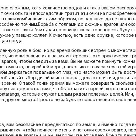
мерно сложным, хотя количество ходов и атак в вашем распор
 очки опыта и впоследствии тратит эти очки на приобретение
ы в ваши комбинации таким образом, но вам никогда не нужно 
собенно точным.Борьба с толпами до дюжины врагов или около
 тоже не глупы. Учитывая половину шанса, головорезы будут т
ружие у павших коллег. К счастью, есть одно оружие, которо
щая среда.
ленную роль в бою, но во время больших встреч с множество
ge), использование их в ваших интересах - это практически т
рагов, чтобы следить за вами. Вы не можете покинуть комнат
отому что, по крайней мере, насколько это касается этой игры
обы держаться подальше от глаз, что часто может быть дости
необычный выбор дизайна интерьера, делают почти идеальные
 зрение. С такой точки зрения вы можете совершать скользки
рнутые демонстрации», чтобы схватить парней, когда они про
 batarangs, которые служат целым рядом полезных целей. Или
 в другое место. Просто не забудьте приостановить свое нев
ов, вам безопаснее передвигаться по земле, и именно тогда
рывчатку, чтобы принести стены и потолки сверху врагов, про
евающими врагами, и, ну, вы получите эту идею. Все эти дейст