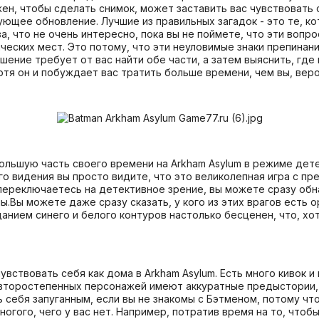
ен, чтобы сделать снимок, может заставить вас чувствовать с
ющее обновление. Лучшие из правильных загадок - это те, к
, что не очень интересно, пока вы не поймете, что эти вопр
еских мест. Это потому, что эти неуловимые знаки препинани
шение требует от вас найти обе части, а затем выяснить, где
отя он и побуждает вас тратить больше времени, чем вы, вер
большую часть своего времени на Arkham Asylum в режиме дет
о видения вы просто видите, что это великолепная игра с п
переключаетесь на детективное зрение, вы можете сразу обн
.Вы можете даже сразу сказать, у кого из этих врагов есть ор
анием синего и белого контуров настолько бесценен, что, хо
увствовать себя как дома в Arkham Asylum. Есть много кивок 
з второстепенных персонажей имеют аккуратные предыстории
ь себя запуганным, если вы не знакомы с Бэтменом, потому чт
ногого, чего у вас нет. Например, потратив время на то, чт