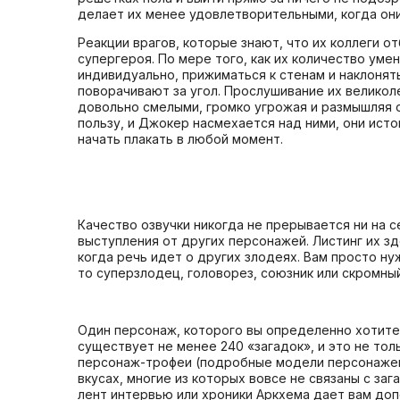
делает их менее удовлетворительными, когда он
Реакции врагов, которые знают, что их коллеги 
супергероя. По мере того, как их количество уме
индивидуально, прижиматься к стенам и наклонять
поворачивают за угол. Прослушивание их великол
довольно смелыми, громко угрожая и размышляя о
пользу, и Джокер насмехается над ними, они исто
начать плакать в любой момент.
Качество озвучки никогда не прерывается ни на с
выступления от других персонажей. Листинг их зд
когда речь идет о других злодеях. Вам просто ну
то суперзлодец, головорез, союзник или скромный
Один персонаж, которого вы определенно хотите в
существует не менее 240 «загадок», и это не то
персонаж-трофеи (подробные модели персонажей, 
вкусах, многие из которых вовсе не связаны с заг
лент интервью или хроники Аркхема дает вам доп