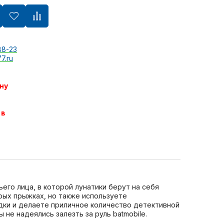
88-23
7.ru
ну
 в
ьего лица, в которой лунатики берут на себя
трых прыжках, но также используете
дки и делаете приличное количество детективной
 не надеялись залезть за руль batmobile.