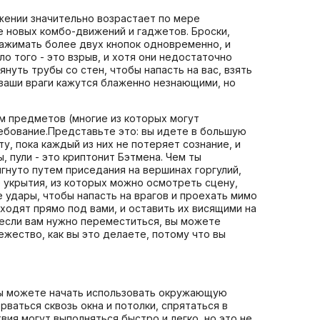
яжении значительно возрастает по мере
 новых комбо-движений и гаджетов. Броски,
нажимать более двух кнопок одновременно, и
 того - это взрыв, и хотя они недостаточно
януть трубы со стен, чтобы напасть на вас, взять
е ваши враги кажутся блаженно незнающими, но
м предметов (многие из которых могут
ребование.Представьте это: вы идете в большую
у, пока каждый из них не потеряет сознание, и
, пули - это криптонит Бэтмена. Чем ты
гнуто путем приседания на вершинах горгулий,
 укрытия, из которых можно осмотреть сцену,
е удары, чтобы напасть на врагов и проехать мимо
ходят прямо под вами, и оставить их висящими на
, если вам нужно переместиться, вы можете
ежество, как вы это делаете, потому что вы
 вы можете начать использовать окружающую
рваться сквозь окна и потолки, спрятаться в
вия могут выполняться быстро и легко, но это не