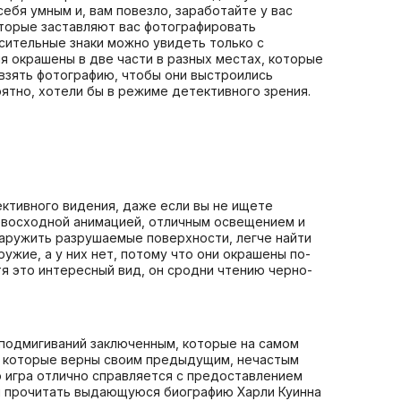
ебя умным и, вам повезло, заработайте у вас
оторые заставляют вас фотографировать
осительные знаки можно увидеть только с
я окрашены в две части в разных местах, которые
 взять фотографию, чтобы они выстроились
оятно, хотели бы в режиме детективного зрения.
ективного видения, даже если вы не ищете
ревосходной анимацией, отличным освещением и
аружить разрушаемые поверхности, легче найти
ужие, а у них нет, потому что они окрашены по-
тя это интересный вид, он сродни чтению черно-
и подмигиваний заключенным, которые на самом
, которые верны своим предыдущим, нечастым
о игра отлично справляется с предоставлением
обы прочитать выдающуюся биографию Харли Куинна