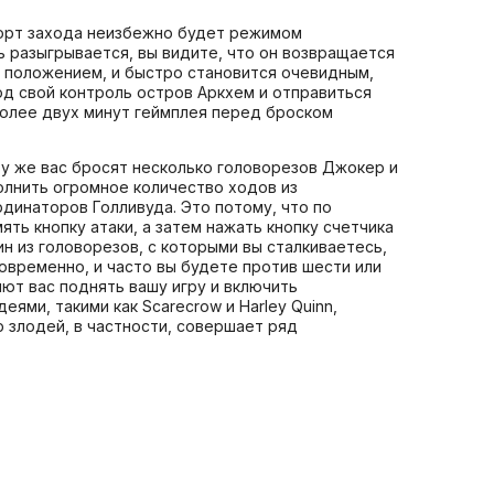
 порт захода неизбежно будет режимом
ь разыгрывается, вы видите, что он возвращается
 положением, и быстро становится очевидным,
под свой контроль остров Аркхем и отправиться
 более двух минут геймплея перед броском
азу же вас бросят несколько головорезов Джокер и
полнить огромное количество ходов из
динаторов Голливуда. Это потому, что по
ять кнопку атаки, а затем нажать кнопку счетчика
н из головорезов, с которыми вы сталкиваетесь,
овременно, и часто вы будете против шести или
ют вас поднять вашу игру и включить
ями, такими как Scarecrow и Harley Quinn,
 злодей, в частности, совершает ряд