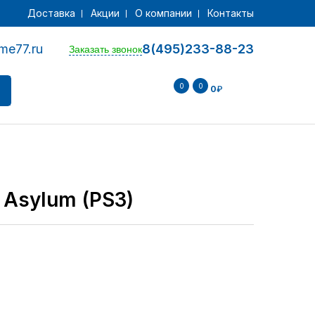
Доставка
Акции
О компании
Контакты
me77.ru
8(495)233-88-23
Заказать звонок
0
0
0
₽
 Asylum (PS3)