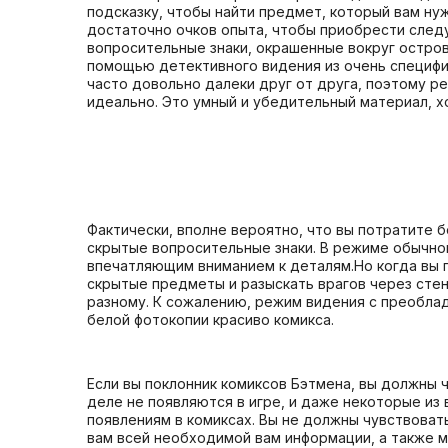
подсказку, чтобы найти предмет, который вам нуж
достаточно очков опыта, чтобы приобрести следу
вопросительные знаки, окрашенные вокруг острова
помощью детективного видения из очень специфич
часто довольно далеки друг от друга, поэтому ре
идеально. Это умный и убедительный материал, х
Фактически, вполне вероятно, что вы потратите 
скрытые вопросительные знаки. В режиме обычног
впечатляющим вниманием к деталям.Но когда вы 
скрытые предметы и разыскать врагов через стены
разному. К сожалению, режим видения с преоблад
белой фотокопии красиво комикса.
Если вы поклонник комиксов Бэтмена, вы должны ч
деле не появляются в игре, и даже некоторые и
появлениям в комиксах. Вы не должны чувствоват
вам всей необходимой вам информации, а также м