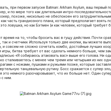
вать, при первом запуске Batman: Arkham Asylum, ваш первый
окер, и по мере того как длительная интро-последовательност
окер, похоже, нисколько не обеспокоен его затруднительным
 как часть грандиозного плана, который предполагает взять 
о это ловушка, но как Бэтмен (и как человек, который требует
ит время на то, чтобы бросить вас в гущу действия. Почти ср
и, так и счетчики. Используя только две кнопки, вы можете вы
 и совсем не сложно сочетать комбо, достойные лучших коор
и игры, битва требует от вас сделать немного больше, чем зам
адписью «Я собираюсь атаковать вас» выше его голова. Ни оди
ко сталкиваетесь с менее чем тремя или четырьмя из них одн
рагами с ножами, пушками и ружьями позже, которые заставля
ртельную танцевальную рутину. Босс сражается с супер злоде
 это немного разочаровывает, что их больше нет. Один супер
 с ним.