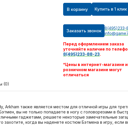
Купить в 1 клик
В корзину
8(495)233-
Заказать звонок
info@game7
Перед оформлением заказа
уточняйте наличие по телефо
8(495)233-88-23
.
*Цены в интернет-магазине и
розничном магазине могут
отличаться
ы (0)
dy, Arkham также является местом для отличной игры для трет
Бэтмен, вы не только попадаете в ногу с головорезами в быс
отличными гаджетами, решаете некоторые замечательные зага
о захотите, когда вы наденете костюм Бэтмена в игру, если вы