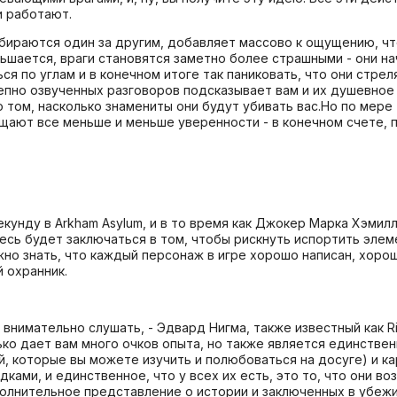
и работают.
отбираются один за другим, добавляет массово к ощущению, ч
ньшается, враги становятся заметно более страшными - они н
ся по углам и в конечном итоге так паниковать, что они стре
епно озвученных разговоров подсказывает вам и их душевное
 том, насколько знамениты они будут убивать вас.Но по мере 
щают все меньше и меньше уверенности - в конечном счете, п
екунду в Arkham Asylum, и в то время как Джокер Марка Хэмил
есь будет заключаться в том, чтобы рискнуть испортить элеме
жно знать, что каждый персонаж в игре хорошо написан, хорош
 охранник.
нимательно слушать, - Эдвард Нигма, также известный как Rid
лько дает вам много очков опыта, но также является единств
которые вы можете изучить и полюбоваться на досуге) и кар
адками, и единственное, что у всех их есть, это то, что они
олнительное представление о истории и заключенных в убежи