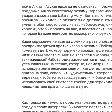
Бой в Arkham Asylum никогда не становится чрез
продвижения по сюжетному режиму, зарабатывает
удары и даже атаки batarang могут быть включен
время ваших ходов не обязательно должно быть о
умны, чтобы просто сразу на вас набросились, они
коробки, чтобы бросить на вас, и восстановить о
которые Бэтмен невероятно комфортно: окружаю
Ваше окружение не всегда должно играть опреде
воспроизводиться против часов в режиме Challen
комнату, где Джокеру поручено восемь пушечных в
идти с ними вместе с ними не является выбором, п
занимаешься? Работа одна заключается в том, чт
установленных на стенах, которые, несмотря на 
используя рентгеновский снимок, как детективное
врагов на полу, совершить удивительные «переве
веревках, чтобы их товарищи увидели, и бросить
использовать свой пистолет-грейпп для перехода
невидимы для врага, когда вы в пути.
Как только вы немного поредели количество враг
среду в своих интересах. Вы можете поставить вз
решетках пола и выйти прямо за ничего не подозр