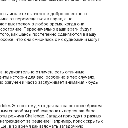
то вы играете в качестве добросовестного
ачинают перемещаться в парах, а не
ляют выстрелом в любое время, когда они
 состояние. Первоначально ваши враги будут
того, как шансы постепенно сдвигаются в вашу
охоже, что они смирились с их судьбами и могут
ла неудивительно отличен, есть отличные
нты истории для вас, особенно в тех случаях,
о озвучен и часто заслуживает внимания - будь
dler. Это потому, что для вас на острове Аркхем
енным способом разблокировать персонаж-биос,
ты режима Challenge. Загадки приходят в разных
 вознаграждают за решение.Например, поиск скрытых
ще, в то время как взломать загадочную