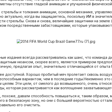
аметны отсутствие гладкой анимации и улучшенной физическо
, стрельбы и толкания анимации, основной механике, управляю
нно актуально, когда вы защищаетесь, поскольку ИИ в значите
и стрельбы. Снова и снова, величайшие защитники на земле (т
ом посредственными забастовщиками, которые упаковывают т
ные издания всегда рассматривались как шанс, что команда ди
щитным нюансом, скорее всего, является примером предполаг
ичную, предлагая опыт, значительно отличающийся от опыта FI
лее доступной. Хорошо пробитый мяч пролетает сквозь воздух,
еспособным вариантом, чем в последние годы.Неизменно это
целям. Эти цели, от смелого до возвышенного, очень относят
нды, которая рассматривается как воплощение захватывающег
 похоже, давали способность повышаться и, таким образом, 
его в безопасную зону, но они с большей вероятностью отталк
авильно его очистить.