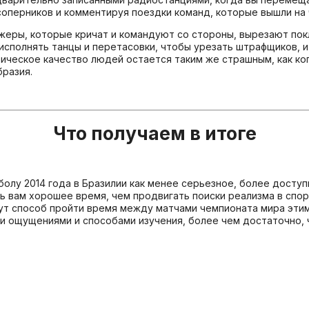
оперников и комментируя поездки команд, которые вышли на 
жеры, которые кричат и командуют со стороны, вырезают пок
 исполнять танцы и перетасовки, чтобы урезать штрафщиков, 
ческое качество людей остается таким же страшным, как когда-
бразия.
Что получаем в итоге
олу 2014 года в Бразилии как менее серьезное, более досту
ь вам хорошее время, чем продвигать поиски реализма в спор
ут способ пройти время между матчами чемпионата мира этим
ми ощущениями и способами изучения, более чем достаточно, ч