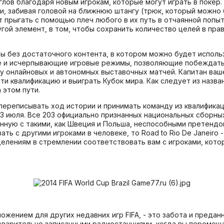
глов благодаря новым игрокам, которые могут играть в покер.
и, забивая головой на ближнюю штангу (трюк, который можно
т прыгать с помощью плеч любого в их путь в отчаянной попы
угой элемент, в том, чтобы сохранить количество целей в п
ы без достаточного контента, в котором можно будет использ
ые и исчерпывающие игровые режимы, позволяющие побеждать
у онлайновых и автономных выставочных матчей. Капитан ваше
ти квалификацию и выиграть Кубок мира. Как следует из назван
 этом пути.
переписывать ход истории и принимать команду из квалификац
3 июля. Все 203 официально признанных национальных сборны
нную с такими, как Швеция и Польша, неспособными претендова
ать с другими игроками в человеке, то Road to Rio De Janeiro
делениям в стремлении соответствовать вам с игроками, кот
ожением для других недавних игр FIFA, - это забота и предан
варительно записанными радиостанциями, когда вы перемеща