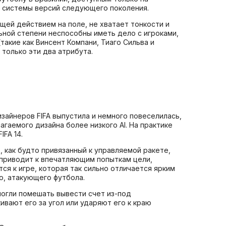
й системы версий следующего поколения.
щей действием на поле, не хватает тонкости и
льной степени неспособны иметь дело с игроками,
акие как Винсент Компани, Тиаго Сильва и
олько эти два атрибута.
зайнеров FIFA выпустила и немного повеселилась,
аемого дизайна более низкого AI. На практике
FA 14.
 как будто привязанный к управляемой ракете,
 приводит к впечатляющим попыткам цели,
ся к игре, которая так сильно отличается ярким
о, атакующего футбола.
могли помешать вывести счет из-под
ивают его за угол или ударяют его к краю