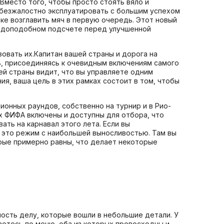
 Вместо того, чтобы просто стоять вяло и
 безжалостно эксплуатировать с большим успехом
тке возглавить мяч в первую очередь. Этот новый
равдоподобном подсчете перед улучшенной
овать их.Капитан вашей страны и дорога на
, присоединяясь к очевидным включениям самого
й страны видит, что вы управляете одним
ия, ваша цель в этих рамках состоит в том, чтобы
ионных раундов, собственно на турнир и в Рио-
х ФИФА включены и доступны для отбора, что
ть на карнавал этого лета. Если вы
 - это режим с наибольшей выносливостью. Там вы
орые примерно равны, что делает некоторые
ность делу, которые вошли в небольшие детали. У
етесь по меню, оба из которых превосходны и