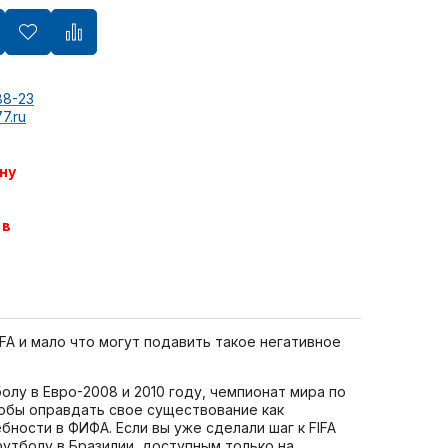
88-23
7.ru
ну
 в
IFA и мало что могут подавить такое негативное
лу в Евро-2008 и 2010 году, чемпионат мира по
тобы оправдать свое существование как
бности в ФИФА. Если вы уже сделали шаг к FIFA
 футболу в Бразилии, доступным только на