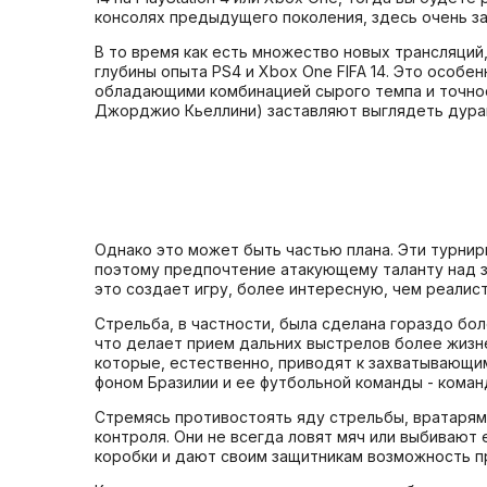
консолях предыдущего поколения, здесь очень з
В то время как есть множество новых трансляций
глубины опыта PS4 и Xbox One FIFA 14. Это особе
обладающими комбинацией сырого темпа и точност
Джорджио Кьеллини) заставляют выглядеть дурак
Однако это может быть частью плана. Эти турнир
поэтому предпочтение атакующему таланту над за
это создает игру, более интересную, чем реалист
Стрельба, в частности, была сделана гораздо бо
что делает прием дальних выстрелов более жизн
которые, естественно, приводят к захватывающим 
фоном Бразилии и ее футбольной команды - кома
Стремясь противостоять яду стрельбы, вратарям,
контроля. Они не всегда ловят мяч или выбивают 
коробки и дают своим защитникам возможность пр