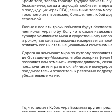
Кроме того, теперь гораздо труднее забивать с у
безжизненно, когда атакующий пробивает вперед
в предыдущих играх FIFA), защитники теперь могу
трюк помогает, возможно, больше, чем любой др
стрельбой.
Любые и все эти трюки геймплея будут бесполезн
чемпионат мира по футболу - это самые надежн
турнира чемпионата мира и существенному набор
игроком, так как ваша команда намеревается прой
отличить себя и стать национальным капитаном на
Дорога на чемпионат мира по футболу позволяет 
де-Эстадио-ду-Маракана, чтобы оспорить финал 1
позволяет вам отменить несправедливость, связа
предпочитаете играть в онлайн-игры и конкуриров
продвигаетесь и относитесь к различным подраз
убедительные матчи.
То, что делает Кубок мира Бразилии другим предл
вас есть возможность выбрать между двумя пред