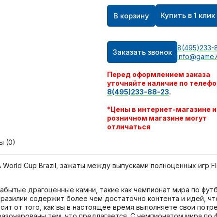
Купить в 1 клик
В корзину
8(495)233-
Заказать звонок
info@game7
Перед оформлением заказа
уточняйте наличие по телефо
8(495)233-88-23
.
*Цены в интернет-магазине и
розничном магазине могут
отличаться
ы (0)
 World Cup Brazil, зажаты между выпусками полноценных игр F
абытые драгоценные камни, такие как чемпионат мира по футбо
 Бразилии содержит более чем достаточно контента и идей, ч
исит от того, как вы в настоящее время выполняете свои потре
е разочарованы тем, что предлагается. С чемпионатом мира по