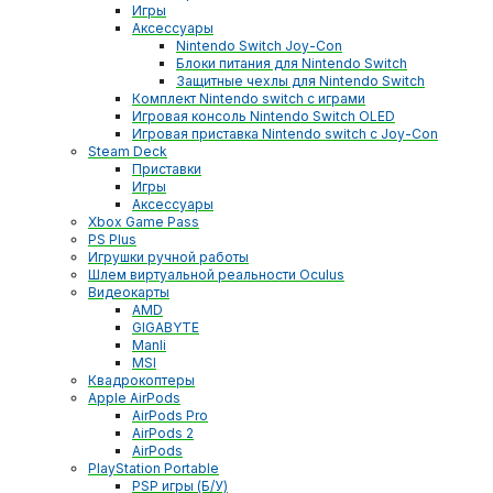
Игры
Аксессуары
Nintendo Switch Joy-Con
Блоки питания для Nintendo Switch
Защитные чехлы для Nintendo Switch
Комплект Nintendo switch с играми
Игровая консоль Nintendo Switch OLED
Игровая приставка Nintendo switch с Joy-Con
Steam Deck
Приставки
Игры
Аксессуары
Xbox Game Pass
PS Plus
Игрушки ручной работы
Шлем виртуальной реальности Oculus
Видеокарты
AMD
GIGABYTE
Manli
MSI
Квадрокоптеры
Apple AirPods
AirPods Pro
AirPods 2
AirPods
PlayStation Portable
PSP игры (Б/У)