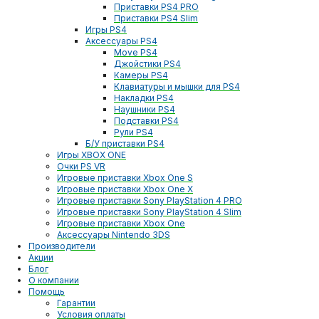
Приставки PS4 PRO
Приставки PS4 Slim
Игры PS4
Аксессуары PS4
Move PS4
Джойстики PS4
Камеры PS4
Клавиатуры и мышки для PS4
Накладки PS4
Наушники PS4
Подставки PS4
Рули PS4
Б/У приставки PS4
Игры XBOX ONE
Очки PS VR
Игровые приставки Xbox One S
Игровые приставки Xbox One X
Игровые приставки Sony PlayStation 4 PRO
Игровые приставки Sony PlayStation 4 Slim
Игровые приставки Xbox One
Аксессуары Nintendo 3DS
Производители
Акции
Блог
О компании
Помощь
Гарантии
Условия оплаты