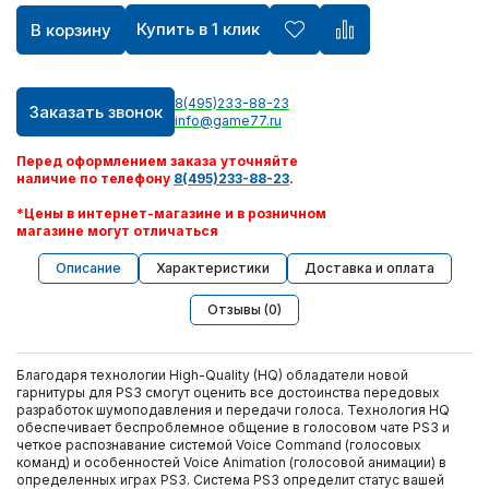
Купить в 1 клик
В корзину
8(495)233-88-23
Заказать звонок
info@game77.ru
Перед оформлением заказа уточняйте
наличие по телефону
8(495)233-88-23
.
*Цены в интернет-магазине и в розничном
магазине могут отличаться
Описание
Характеристики
Доставка и оплата
Отзывы (0)
Благодаря технологии High-Quality (HQ) обладатели новой
гарнитуры для PS3 смогут оценить все достоинства передовых
разработок шумоподавления и передачи голоса. Технология HQ
обеспечивает беспроблемное общение в голосовом чате PS3 и
четкое распознавание системой Voice Command (голосовых
команд) и особенностей Voice Animation (голосовой анимации) в
определенных играх PS3. Система PS3 определит статус вашей