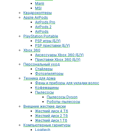
Manli
MSI
Квадрокоптеры
Apple AirPods
AirPods Pro
AirPods 2
AirPods
PlayStation Portable
PSP игры (Б/У)
PSP приставки (Б/У)
Xbox 360
Аксессуары Xbox 360 (Б/У)
Приставки Xbox 360 (Б/У)
Персональный уход
Стайлеры
Фотоэпиляторы
Техника для дома
Фены и приборы для укладки волос
Кофемашины
Пылесосы
Пылесосы Dyson
Роботы-пылесосы
Внешние жесткие диски
Жесткий диск 4 Тб
Жесткий диск 2 Тб
Жесткий диск 1 Тб
Компьютерные гарнитуры
Logitech