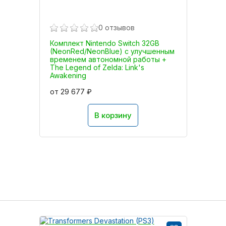
0 отзывов
Комплект Nintendo Switch 32GB
(NeonRed/NeonBlue) с улучшенным
временем автономной работы +
The Legend of Zelda: Link's
Awakening
от 29 677 ₽
В корзину