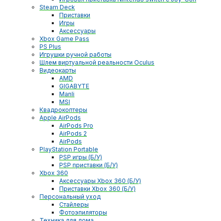
Steam Deck
Приставки
Игры
Аксессуары
Xbox Game Pass
PS Plus
Игрушки ручной работы
Шлем виртуальной реальности Oculus
Видеокарты
AMD
GIGABYTE
Manli
MSI
Квадрокоптеры
Apple AirPods
AirPods Pro
AirPods 2
AirPods
PlayStation Portable
PSP игры (Б/У)
PSP приставки (Б/У)
Xbox 360
Аксессуары Xbox 360 (Б/У)
Приставки Xbox 360 (Б/У)
Персональный уход
Стайлеры
Фотоэпиляторы
Техника для дома