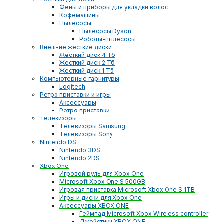
Фены и приборы для укладки волос
Кофемашины
Пылесосы
Пылесосы Dyson
Роботы-пылесосы
Внешние жесткие диски
Жесткий диск 4 Тб
Жесткий диск 2 Тб
Жесткий диск 1 Тб
Компьютерные гарнитуры
Logitech
Ретро приставки и игры
Аксессуары
Ретро приставки
Телевизоры
Телевизоры Samsung
Телевизоры Sony
Nintendo DS
Nintendo 3DS
Nintendo 2DS
Xbox One
Игровой руль для Xbox One
Microsoft Xbox One S 500GB
Игровая приставка Microsoft Xbox One S 1TB
Игры и диски для Xbox One
Аксессуары XBOX ONE
Геймпад Microsoft Xbox Wireless controller
Джойстики XBOX ONE