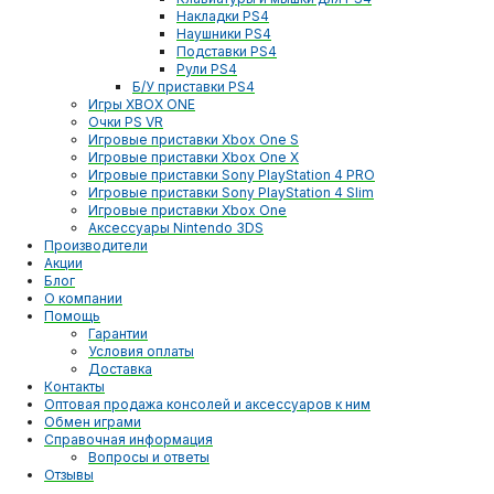
Накладки PS4
Наушники PS4
Подставки PS4
Рули PS4
Б/У приставки PS4
Игры XBOX ONE
Очки PS VR
Игровые приставки Xbox One S
Игровые приставки Xbox One X
Игровые приставки Sony PlayStation 4 PRO
Игровые приставки Sony PlayStation 4 Slim
Игровые приставки Xbox One
Аксессуары Nintendo 3DS
Производители
Акции
Блог
О компании
Помощь
Гарантии
Условия оплаты
Доставка
Контакты
Оптовая продажа консолей и аксессуаров к ним
Обмен играми
Справочная информация
Вопросы и ответы
Отзывы