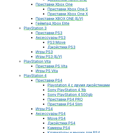
Приставки Xbox One
Приставки Xbox One S
Приставки Xbox One X
Приставки XBOX ONE (Б/У)
Геймпад Xbox Elite
PlayStation 3
Приставки PS3
Аксессуары PS3
PS3 Move
Джойстики PS3
Игры PS3
Игры PS3 (Б/У)
PlayStation Vita
Приставки PS Vita
Игры PS Vita
PlayStation 4
Приставки PS4
Playstation 4 с двумя джойстиками
Sony PlayStation 4 1tb
Sony PlayStation 4 500gb
Приставки PS4 PRO
Приставки PS4 Slim
Игры PS4
Аксессуары PS4
Move PS4
Джойстики PS4
Камеры PS4
Клавиатуры и мышки для PS4