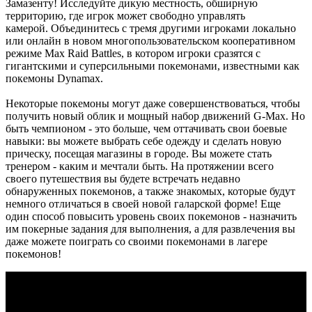
Замазенту! Исследуйте дикую местность, обширную
территорию, где игрок может свободно управлять
камерой. Объединитесь с тремя другими игроками локально
или онлайн в новом многопользовательском кооперативном
режиме Max Raid Battles, в котором игроки сразятся с
гигантскими и суперсильными покемонами, известными как
покемоны Dynamax.
Некоторые покемоны могут даже совершенствоваться, чтобы
получить новый облик и мощный набор движений G-Max. Но
быть чемпионом - это больше, чем оттачивать свои боевые
навыки: вы можете выбрать себе одежду и сделать новую
прическу, посещая магазины в городе. Вы можете стать
тренером - каким и мечтали быть. На протяжении всего
своего путешествия вы будете встречать недавно
обнаруженных покемонов, а также знакомых, которые будут
немного отличаться в своей новой галарской форме! Еще
один способ повысить уровень своих покемонов - назначить
им покерные задания для выполнения, а для развлечения вы
даже можете поиграть со своими покемонами в лагере
покемонов!