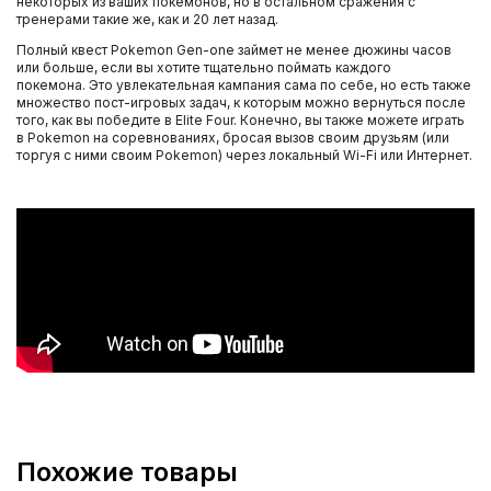
некоторых из ваших покемонов, но в остальном сражения с
тренерами такие же, как и 20 лет назад.
Полный квест Pokemon Gen-one займет не менее дюжины часов
или больше, если вы хотите тщательно поймать каждого
покемона. Это увлекательная кампания сама по себе, но есть также
множество пост-игровых задач, к которым можно вернуться после
того, как вы победите в Elite Four. Конечно, вы также можете играть
в Pokemon на соревнованиях, бросая вызов своим друзьям (или
торгуя с ними своим Pokemon) через локальный Wi-Fi или Интернет.
Похожие товары