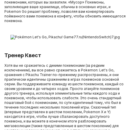
покемонами, которых вы захватили. «Мусор» Покемоны,
заполняющие ваше хранилище, обычны в основных играх, и
Pokemon Go решает проблему, позволяя вам конвертировать
пойманного вами покемона в конфету, чтобы обновить имеющегося
покемона.
Тренер Квест
Хотя вы не сражаетесь с дикими покемонами (за редким
исключением), вы все равно сражаетесь в Pokemon: Let's Go,
сражения с Pikachu Trainer по-прежнему распространены, и они
практически идентичны сражениям в играх покемонов основной
серии. Вы поддерживаете команду из шести покемонов, каждый со
своим уровнем и до четырех ходов. Просто атакуйте покемонов
другого тренера, используя элементальные типы каждого хода и
покемонов, чтобы использовать слабости. Это очень стандартный
пошаговый бой с покемонами, по сути идентичный тому, что был в
течение последних нескольких поколений игры. Сказочный тип
(впервые представлен в шестом поколении, Pokemon X и Y)
находится в игре, чтобы лучше сбалансировать доступного
покемона, и вы можете в конечном итоге разблокировать
мегаэволюции (также представленные в шестом поколении) для