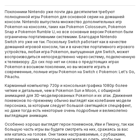
Поклонники Nintendo уже почти два десятилетия требуют
полноценной игры Pokemon для основной серии на домашней
консоли. Nintendo выпустила множество дополнительных игр
Pokemon на консолях, таких как Pokemon Colosseum, Pokemon
Snap и Pokemon Rumble U, но все основные версии Pokemon были
ограничены портативными системами. Благодаря Nintendo
Switch это уже не так. Поскольку Switch работает как в качестве
домашней игровой консоли, так и в качестве портативного игрового
устройства, любая игра Pokemon, выпущенная для Switch, может
воспроизводиться непосредственно через систему, подключенную
к телевизору. До сих пор нет ни слова о предстоящих играх
Pokemon в восьмом поколении, но вы можете играть в
современные, полные игры Pokemon на Switch с Pokemon: Let's Go,
Pikachu.
Карманный компьютер 720p и консольная графика 1080p более
четкие и детальные, чем в Pokemon Sun и Moon, с обширной
анимацией для 3D-моделированных Pokemon и их атак. Движения
покемонов по-прежнему обычно выглядят как колебание модели
персонажа, за которым следует большой светящийся спецэффект,
но даже тогда есть некоторые очень подробные и великолепно
выглядящие анимации.
Особенно хорошо выглядят герои покемонов, Иви и Пикачу, так как
большую часть игры вы будете смотреть на них, сражаясь за вас
или катаясь на голове. Они также настраиваемые, с рубашками,
шляпами и очками, в которые вы можете их одеть, чтобы они