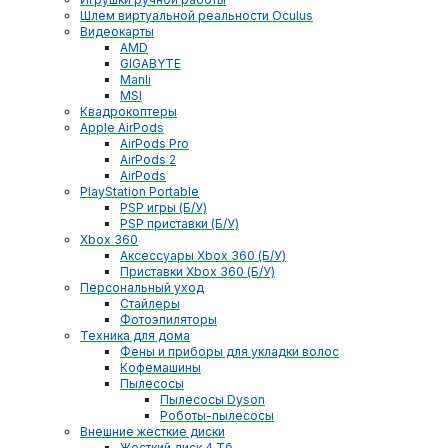
Шлем виртуальной реальности Oculus
Видеокарты
AMD
GIGABYTE
Manli
MSI
Квадрокоптеры
Apple AirPods
AirPods Pro
AirPods 2
AirPods
PlayStation Portable
PSP игры (Б/У)
PSP приставки (Б/У)
Xbox 360
Аксессуары Xbox 360 (Б/У)
Приставки Xbox 360 (Б/У)
Персональный уход
Стайлеры
Фотоэпиляторы
Техника для дома
Фены и приборы для укладки волос
Кофемашины
Пылесосы
Пылесосы Dyson
Роботы-пылесосы
Внешние жесткие диски
Жесткий диск 4 Тб