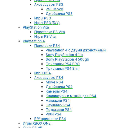
Аксессуары PS3
PS3 Move
Джойстики PS3
Игры PS3
Игры PS3 (Б/У)
PlayStation Vita
Приставки PS Vita
Игры PS Vita
PlayStation 4
Приставки PS4
Playstation 4 с двумя джойстиками
Sony PlayStation 4 1tb
Sony PlayStation 4 500gb
Приставки PS4 PRO
Приставки PS4 Slim
Игры PS4
Аксессуары PS4
Move PS4
Джойстики PS4
Камеры PS4
Клавиатуры и мышки для PS4
Накладки PS4
Наушники PS4
Подставки PS4
Рули PS4
Б/У приставки PS4
Игры XBOX ONE
Очки PS VR