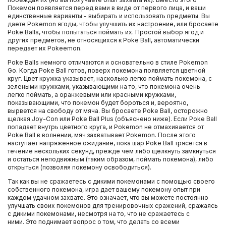
Покемон появляется перед вами в виде от первого лица, и ваши
единственные варианты - выбирать и использовать предметы. Вы
даете Pokemon ягоды, чтобы улучшить их настроение, или бросаете
Poke Balls, чтобы попытаться поймать их. Простой выбор ягод и
других предметов, не относящихся к Poke Ball, автоматически
передает их Pokeemon.
Poke Balls немного отличаются и основательно в стиле Pokemon
Go. Когда Poke Ball готов, поверх покемона появляется цветной
круг. Цвет кружка указывает, насколько легко поймать покемона, с
зелеными кружками, указывающими на то, что покемона очень
легко поймать, а оранжевыми или красными кружками,
показывающими, что покемон будет бороться и, вероятно,
вырвется на свободу от мяча. Вы бросаете Poke Ball, осторожно
щелкая Joy-Con или Poke Ball Plus (объяснено ниже). Если Poke Ball
попадает внутрь цветного круга, и Pokemon не отмахивается от
Poke Ball в волнении, мяч захватывает Pokemon. После этого
наступает напряженное ожидание, пока шар Poke Ball трясется в
течение нескольких секунд, прежде чем либо щелкнуть замкнуться
и остаться неподвижным (таким образом, поймать покемона), либо
открыться (позволяя покемону освободиться).
Так как вы не сражаетесь с дикими покемонами с помощью своего
собственного покемона, игра дает вашему покемону опыт при
каждом удачном захвате. Это означает, что вы можете постоянно
улучшать своих покемонов для тренировочных сражений, сражаясь
с дикими покемонами, несмотря на то, что не сражаетесь с
ними. Это поднимает вопрос о том, что делать со всеми