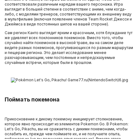
соответствовали различным нарядам вашего персонажа. Игра
выглядит в большей степени в соответствии с аниме, чем когда-
либо, с моделями тренеров, соответствующими их внешнему виду
в мультфильме (включая появление членов Team Rocket Джесси и
Джеймса в виде постоянных шипов на вашей стороне).
Сам регион Канто выглядит ярким и красочным, хотя блуждание тут
же удивляет всех поклонников покемонов. Вместо того, чтобы
случайно найти покемонов в высокой траве, вы на самом деле
видите разных покемонов, прогуливающихся по разным маршрутам
и пещерам региона. Это делает исследование менее
разочаровывающим, чем постоянные и непредсказуемые
случайные встречи, которые были в прошлом.
Поймать покемона
Прикосновение к дикому покемону инициирует столкновение,
которое явно происходит из элементов Pokemon Go. В Pokemon:
Let's Go, Pikachu, вы не сражаетесь с дикими покемонами, чтобы
ослабить их, прежде чем поймаете их, и не получаете опыта,
побеждая их (но вы получаете опыт захвата их). Вместо этого