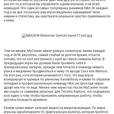
раз это та, в которой вы управляете одним игроком, а не всей
командой. Это один из самых популярных режимов NBA 2K каждый
год и не зря: поскольку ваш игрок медленно наращивает свои
навыки и статистику, вы чувствуете реальное чувство привязанности
к нему.
Тем не менее, MyCareer имеет разную сюжетную линию каждый
год, и 2K18, вероятно, самый слабый за долгое время, отчасти
потому, что на этот раз прыжок с нуля до героя слишком быстр. В
предыдущих играх вы должны были проявить себя в
тренировочных лагерях, прежде чем попасть в команду низкого
ранга и медленно продвигаться к чему-то вроде Cavs или Warriors.
На этот раз, хотя история начинается с того, что ваш игрок
конкурирует в турнире по уличному баскетболу и каким-то образом
попадает в профессиональную команду НБА, не проходя через
драфт или что-то еще. Менее чем через час после MyCareer mode
мы сошли со скамейки запасных для Toronto Raptors, что подорвало
всю идею о том, чтобы приложить напряженную работу, чтобы
достичь большого времени.
Режим также имеет сильный акцент на микротранзакции. По мере
игры вы зарабатываете VC (виртуальную валюту), которая тратится