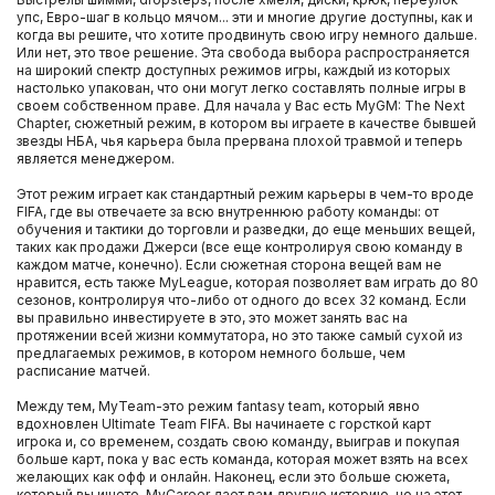
упс, Евро-шаг в кольцо мячом... эти и многие другие доступны, как и
когда вы решите, что хотите продвинуть свою игру немного дальше.
Или нет, это твое решение. Эта свобода выбора распространяется
на широкий спектр доступных режимов игры, каждый из которых
настолько упакован, что они могут легко составлять полные игры в
своем собственном праве. Для начала у Вас есть MyGM: The Next
Chapter, сюжетный режим, в котором вы играете в качестве бывшей
звезды НБА, чья карьера была прервана плохой травмой и теперь
является менеджером.
Этот режим играет как стандартный режим карьеры в чем-то вроде
FIFA, где вы отвечаете за всю внутреннюю работу команды: от
обучения и тактики до торговли и разведки, до еще меньших вещей,
таких как продажи Джерси (все еще контролируя свою команду в
каждом матче, конечно). Если сюжетная сторона вещей вам не
нравится, есть также MyLeague, которая позволяет вам играть до 80
сезонов, контролируя что-либо от одного до всех 32 команд. Если
вы правильно инвестируете в это, это может занять вас на
протяжении всей жизни коммутатора, но это также самый сухой из
предлагаемых режимов, в котором немного больше, чем
расписание матчей.
Между тем, MyTeam-это режим fantasy team, который явно
вдохновлен Ultimate Team FIFA. Вы начинаете с горсткой карт
игрока и, со временем, создать свою команду, выиграв и покупая
больше карт, пока у вас есть команда, которая может взять на всех
желающих как офф и онлайн. Наконец, если это больше сюжета,
который вы ищете, MyCareer дает вам другую историю, но на этот