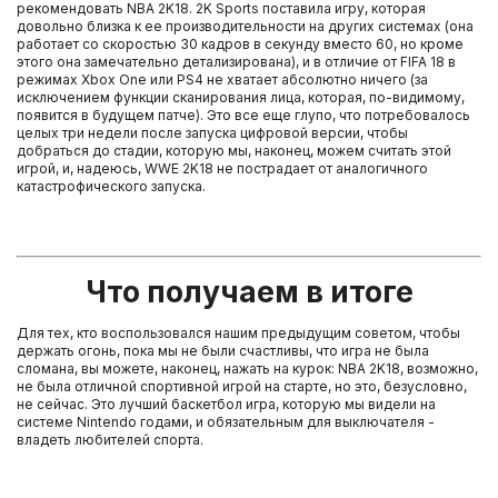
рекомендовать NBA 2K18. 2K Sports поставила игру, которая
довольно близка к ее производительности на других системах (она
работает со скоростью 30 кадров в секунду вместо 60, но кроме
этого она замечательно детализирована), и в отличие от FIFA 18 в
режимах Xbox One или PS4 не хватает абсолютно ничего (за
исключением функции сканирования лица, которая, по-видимому,
появится в будущем патче). Это все еще глупо, что потребовалось
целых три недели после запуска цифровой версии, чтобы
добраться до стадии, которую мы, наконец, можем считать этой
игрой, и, надеюсь, WWE 2K18 не пострадает от аналогичного
катастрофического запуска.
Что получаем в итоге
Для тех, кто воспользовался нашим предыдущим советом, чтобы
держать огонь, пока мы не были счастливы, что игра не была
сломана, вы можете, наконец, нажать на курок: NBA 2K18, возможно,
не была отличной спортивной игрой на старте, но это, безусловно,
не сейчас. Это лучший баскетбол игра, которую мы видели на
системе Nintendo годами, и обязательным для выключателя -
владеть любителей спорта.