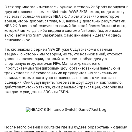
С тех пор многое изменилось, однако, и теперь 2k Sports вернулся к
другой трещине на рынке Nintendo. WWE 2K18 скоро, но до этого у
Внешние жесткие диски
нас есть последняя запись NBA 2K. И хотя это заняло некоторое
время, чтобы добраться туда, мы, наконец, довольны результатами.
NBA 2K18 легко обеспечивает самый большой баскетбольный опыт,
Компьютерные гарнитуры
который мы когда-либо видели в системе Nintendo (да, это даже
включает Mario Slam Basketball). Само внимание к деталям здесь
сенсационное.
Ретро приставки и игры
Те, кто знаком с серией NBA 2K, уже будут знакомы с такими
вещами, о которых мы говорим, но те, кто новичок в ней, откроют
уровень презентации, который затмевает любую другую
Телевизоры
спортивную игру, включая FIFA. Матчи открываются с
(пропускаемым) предигровым шоу, организованным панелью из
трех человек, с бесчисленными предварительно записанными
Nintendo DS
чатами, которые все звучат подлинно, а не просто читаются из
сценария. Они будут шутить, прерывать друг друга и, как правило,
действовать точно так же, как в реальной трансляции, которую вы
Xbox One
ожидаете увидеть на ABC или ESPN.
PlayStation 3
PlayStation Vita
После этого он вниз к courtside где вы будете обработаны к одному
из выбора режимов pre-игры. Иногда вы увидите видеозапись