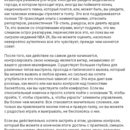
PlayStation 4
города, в котором проходит игра, иногда вы поймаете конец
национального гимна, который поется, или, может быть, вы увидите,
как талисман команды стреляет в толпу. Это все поддерживается
Игры XBOX ONE
полная ТВ-трансляция опыта с комментариями, оттеснить
репортеров, реалистичная ТВ-стиль, ракурсы, все девять ярдов.
Те, кто знаком со спортивными играми, могут подумать, что мы
Очки PS VR
слишком остро реагируем, перечисляя все это, но пока вы не
сыграли недавний NBA 2K, Вы не можете оценить, насколько
невероятно аутентично все это чувствует, прежде чем начнется
совет.
Игровые приставки Xbox One S
После того, как действие на самом деле начинается,
контролировать свою команду является ветер, независимо от
Игровые приставки Xbox One X
вашего уровня квалификации. Существует большая глубина для
различных типов выстрела, прохода и тактического вызова, который
Вы можете вызвать в любое время, но сколько вы хотите
Игровые приставки Sony PlayStation 4 PRO
углубиться в это полностью зависит от вас. Эта игра дает вам
роскошь, как много или как мало контроля над тонкостями
баскетбола, как вы чувствуете себя комфортно. Если вы
Игровые приставки Sony PlayStation 4 Slim
относительный новичок и просто хотите пойти с основным "B, чтобы
пройти, Y, чтобы стрелять, a, чтобы украсть" элементы управления,
Вы более чем можете. Все становится значительно сложнее, как
Игровые приставки Xbox One
только вы привлекаете кнопки плеча и правую палку, но вы можете
с радостью играть и выигрывать, не беспокоясь о них.
Аксессуары Nintendo 3DS
Если вы действительно хотите застрять в этом, уровень контроля,
который Вы можете в конечном итоге достичь с практикой, смешон.
Выстрелы шимми, dropsteps, после хмеля, диски, крюк, переулок