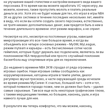
на улучшение вашей статистики и настройки внешнего вида вашего
персонажа. В то время как вы можете заработать VC через игру, вы
можете, конечно, также пропустить молоть и платить реальные
деньги за это. Хотя это не будет новым для тех, кто играл в игры NBA
2K на других системах в течение последних нескольких лет, имейте
в виду, что если вы хотите создать своего персонажа, естественно,
не тратя никаких дополнительных денег, вам придется быть в нем в
течение длительного времени: этот режим-марафон, а не спринт.
Несмотря на это, несмотря на постоянные угрозы, нависшей
микротранзакции это все-таки большое время, и когда вы
объединить все четыре основных режима – MyGM, MyLeague,
режим myteam и карьеры – есть бесчисленные сотни часов
геймплея, которые будут держать вас подключили, являетесь ли вы
поклонником НБА твердолобый или просто случайный поклонник
баскетбола ищу спортивные игры для их переключения.
До недавнего времени NBA 2K18 страдал от ряда огромных
игровых ошибок. Наши игровые сейвы сообщались как
коррумпированные, катсцены играли в темпе улитки, диалог
регулярно звучал тресково, а части окружающей среды исчезали
во время режима MyCareer. К счастью, большой патч – хотя и тот,
который появился гораздо позже, чем он должен был быть – удалил
самые серьезные. Там все еще есть некоторые графические глюки,
с такими мерцающими тенями, но большие, наконец, ушли, и игра
намного лучше для нее.
В результате мы теперь комфортно, что мы можем, наконец,