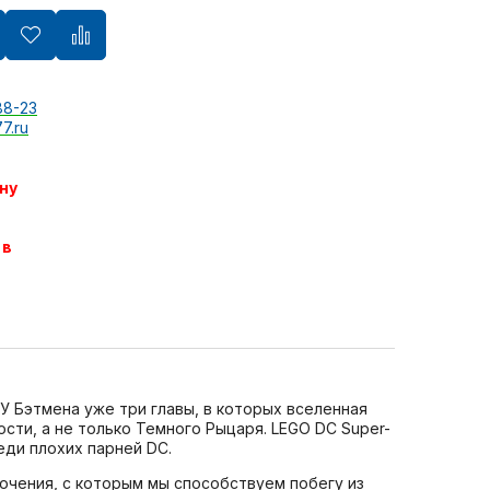
88-23
7.ru
ну
 в
 У Бэтмена уже три главы, в которых вселенная
сти, а не только Темного Рыцаря. LEGO DC Super-
реди плохих парней DC.
ючения, с которым мы способствуем побегу из