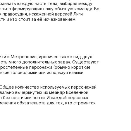
раивать каждую часть тела, выбирая между
вально формирующих нашу обычную команду. Во
м правосудия, искаженной версией Лиги
и и кто стоит за её исчезновением.
ити и Метрополис, ироничен также вид двух
 есть много дополнительных задач. Существуют
торостепенные персонажи (обычно короткие
ькие головоломки или используя навыки
и. Общее количество используемых персонажей
вально вычеркнутых из меандр Вселенной
л без вести или почти. И каждый персонаж
енения обязательств для тех, кто стремится