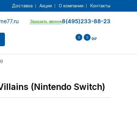
Доставка
Акции
О компании
Контакты
me77.ru
8(495)233-88-23
Заказать звонок
0
0
0
₽
h)
illains (Nintendo Switch)