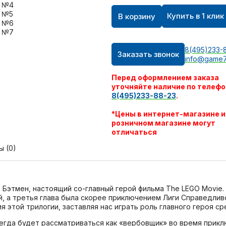
Купить в 1 клик
В корзину
8(495)233-
Заказать звонок
info@game7
Перед оформлением заказа
уточняйте наличие по телефо
8(495)233-88-23
.
*Цены в интернет-магазине и
розничном магазине могут
отличаться
ы (0)
 Бэтмен, настоящий со-главный герой фильма The LEGO Movie.
, а третья глава была скорее приключением Лиги Справедливо
ия этой трилогии, заставляя нас играть роль главного героя с
сегда будет рассматриваться как «вербовщик» во время прикл