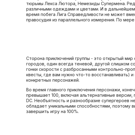
тюрьмы Лекса Лютора, Немезиды Супермена. Реда
различными одеждами и цветами. И в дальнейшем
время побега Лига Справедливости не может вмеш
правосудия из параллельного измерения. По мере
Сторона приключений группы - это открытый мир
городов, один всегда теневой, другой слишком с
гонки скорости с разбросанными контрольно-про
квесты, где вам нужно что-то восстанавливать) 
конкретных персонажей.
Во время главного приключения персонажи, конеч
превышает 100, включая альтернативные версии,
DC. Необъятность и разнообразие супергероев не
обладает уникальными способностями, поэтому вы
завершить игру на 100%.