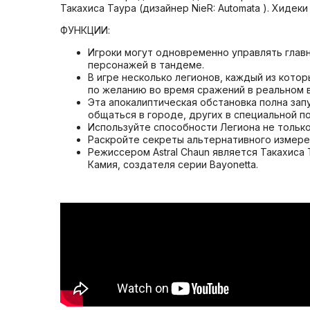
Такахиса Таура (дизайнер NieR: Automata ). Хидек
ФУНКЦИИ:
Игроки могут одновременно управлять глав
персонажей в тандеме.
В игре несколько легионов, каждый из кото
по желанию во время сражений в реальном 
Эта апокалиптическая обстановка полна зап
общаться в городе, других в специальной п
Используйте способности Легиона не только
Раскройте секреты альтернативного измере
Режиссером Astral Chaun является Такахиса 
Камия, создателя серии Bayonetta.