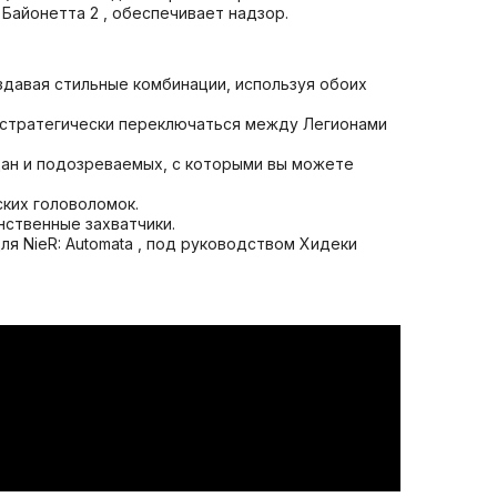
 Байонетта 2 , обеспечивает надзор.
здавая стильные комбинации, используя обоих
е стратегически переключаться между Легионами
дан и подозреваемых, с которыми вы можете
ских головоломок.
нственные захватчики.
ля NieR: Automata , под руководством Хидеки