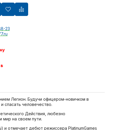
88-23
7.ru
ну
 в
нием Легион. Будучи офицером-новичком в
 и спасать человечество.
гетического Действия, любезно
 мир на своем пути.
Ai) и отмечает дебют режиссера PlatinumGames