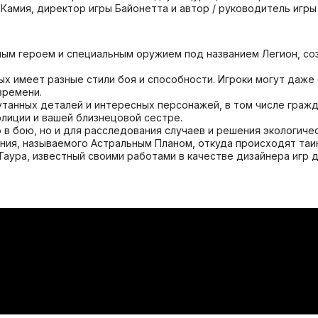
и Камия, директор игры Байонетта и автор / руководитель игры
ным героем и специальным оружием под названием Легион, со
рых имеет разные стили боя и способности. Игроки могут даж
времени.
утанных деталей и интересных персонажей, в том числе граж
олиции и вашей близнецовой сестре.
 в бою, но и для расследования случаев и решения экологиче
ния, называемого Астральным Планом, откуда происходят таи
Таура, известный своими работами в качестве дизайнера игр д