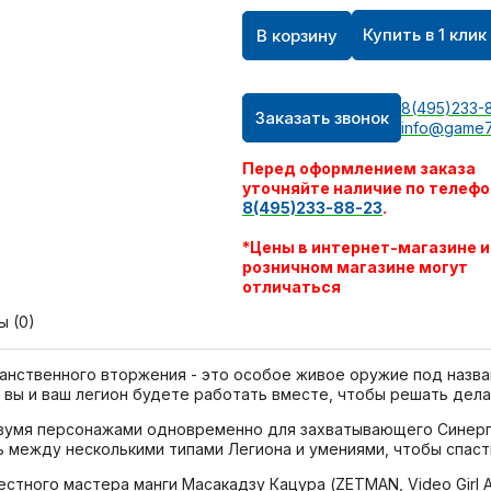
Купить в 1 клик
В корзину
8(495)233-
Заказать звонок
info@game7
Перед оформлением заказа
уточняйте наличие по телефо
8(495)233-88-23
.
*Цены в интернет-магазине и
розничном магазине могут
отличаться
ы (0)
нственного вторжения - это особое живое оружие под назва
 вы и ваш легион будете работать вместе, чтобы решать дела
д двумя персонажами одновременно для захватывающего Синер
 между несколькими типами Легиона и умениями, чтобы спасти
естного мастера манги Масакадзу Кацура (ZETMAN, Video Girl 