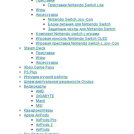
Приставки
Приставки Nintendo Switch Lite
Игры
Аксессуары
Nintendo Switch Joy-Con
Блоки питания для Nintendo Switch
Защитные чехлы для Nintendo Switch
Комплект Nintendo switch с играми
Игровая консоль Nintendo Switch OLED
Игровая приставка Nintendo switch с Joy-Con
Steam Deck
Приставки
Игры
Аксессуары
Xbox Game Pass
PS Plus
Игрушки ручной работы
Шлем виртуальной реальности Oculus
Видеокарты
AMD
GIGABYTE
Manli
MSI
Квадрокоптеры
Apple AirPods
AirPods Pro
AirPods 2
AirPods