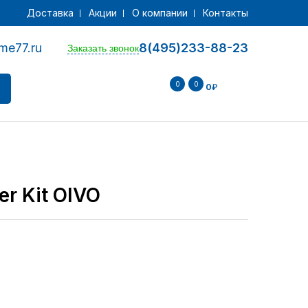
Доставка
Акции
О компании
Контакты
me77.ru
8(495)233-88-23
Заказать звонок
0
0
0
₽
er Kit OIVO