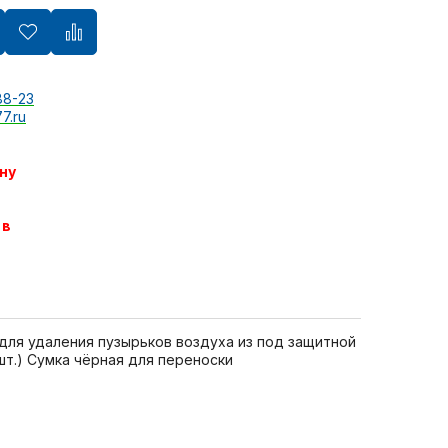
88-23
7.ru
ну
 в
 для удаления пузырьков воздуха из под защитной
2шт.) Сумка чёрная для переноски