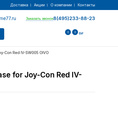
Доставка
Акции
О компании
Контакты
me77.ru
8(495)233-88-23
Заказать звонок
0
0
0
₽
 Joy-Con Red IV-SW005 OIVO
ase for Joy-Con Red IV-