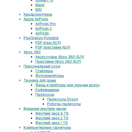
GIGABYTE
Manli
MSI
Квадрокоптеры
Apple AirPods
AirPods Pro
AirPods 2
AirPods
PlayStation Portable
PSP игры (Б/У)
PSP приставки (Б/У)
Xbox 360
Аксессуары Xbox 360 (Б/У)
Приставки Xbox 360 (Б/У)
Персональный уход
Стайлеры
Фотоэпиляторы
Техника для дома
Фены и приборы для укладки волос
Кофемашины
Пылесосы
Пылесосы Dyson
Роботы-пылесосы
Внешние жесткие диски
Жесткий диск 4 Тб
Жесткий диск 2 Тб
Жесткий диск 1 Тб
Компьютерные гарнитуры