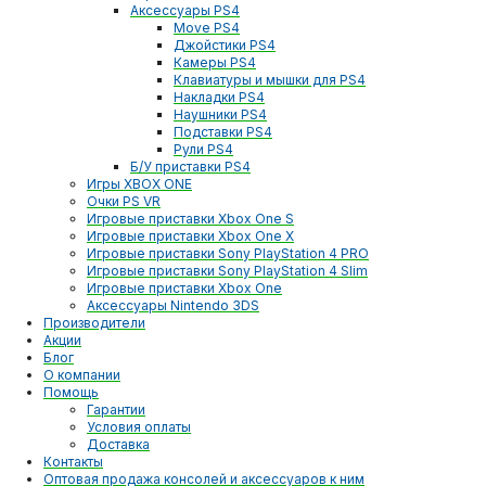
Аксессуары PS4
Move PS4
Джойстики PS4
Камеры PS4
Клавиатуры и мышки для PS4
Накладки PS4
Наушники PS4
Подставки PS4
Рули PS4
Б/У приставки PS4
Игры XBOX ONE
Очки PS VR
Игровые приставки Xbox One S
Игровые приставки Xbox One X
Игровые приставки Sony PlayStation 4 PRO
Игровые приставки Sony PlayStation 4 Slim
Игровые приставки Xbox One
Аксессуары Nintendo 3DS
Производители
Акции
Блог
О компании
Помощь
Гарантии
Условия оплаты
Доставка
Контакты
Оптовая продажа консолей и аксессуаров к ним