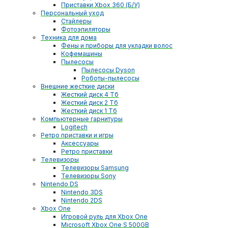
Приставки Xbox 360 (Б/У)
Персональный уход
Стайлеры
Фотоэпиляторы
Техника для дома
Фены и приборы для укладки волос
Кофемашины
Пылесосы
Пылесосы Dyson
Роботы-пылесосы
Внешние жесткие диски
Жесткий диск 4 Тб
Жесткий диск 2 Тб
Жесткий диск 1 Тб
Компьютерные гарнитуры
Logitech
Ретро приставки и игры
Аксессуары
Ретро приставки
Телевизоры
Телевизоры Samsung
Телевизоры Sony
Nintendo DS
Nintendo 3DS
Nintendo 2DS
Xbox One
Игровой руль для Xbox One
Microsoft Xbox One S 500GB