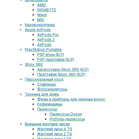
AMD
GIGABYTE
Manli
MSI
Квадрокоптеры
Apple AirPods
AirPods Pro
AirPods 2
AirPods
PlayStation Portable
PSP игры (Б/У)
PSP приставки (Б/У)
Xbox 360
Аксессуары Xbox 360 (Б/У)
Приставки Xbox 360 (Б/У)
Персональный уход
Стайлеры
Фотоэпиляторы
Техника для дома
Фены и приборы для укладки волос
Кофемашины
Пылесосы
Пылесосы Dyson
Роботы-пылесосы
Внешние жесткие диски
Жесткий диск 4 Тб
Жесткий диск 2 Тб
Жесткий диск 1 Тб