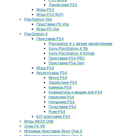
Джойстики PS3
Игры PS3
Игры PS3 (Б/У)
PlayStation Vita
Приставки PS Vita
Игры PS Vita
PlayStation 4
Приставки PS4
Playstation 4 с двумя джойстиками
Sony PlayStation 4 1tb
Sony PlayStation 4 500gb
Приставки PS4 PRO
Приставки PS4 Slim
Игры PS4
Аксессуары PS4
Move PS4
Джойстики PS4
Камеры PS4
Клавиатуры и мышки для PS4
Накладки PS4
Наушники PS4
Подставки PS4
Рули PS4
Б/У приставки PS4
Игры XBOX ONE
Очки PS VR
Игровые приставки Xbox One S
Игровые приставки Xbox One X