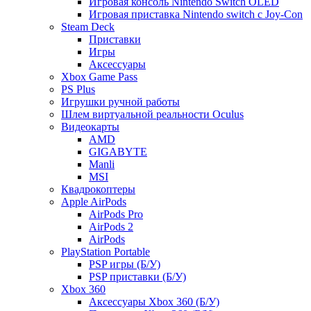
Игровая консоль Nintendo Switch OLED
Игровая приставка Nintendo switch с Joy-Con
Steam Deck
Приставки
Игры
Аксессуары
Xbox Game Pass
PS Plus
Игрушки ручной работы
Шлем виртуальной реальности Oculus
Видеокарты
AMD
GIGABYTE
Manli
MSI
Квадрокоптеры
Apple AirPods
AirPods Pro
AirPods 2
AirPods
PlayStation Portable
PSP игры (Б/У)
PSP приставки (Б/У)
Xbox 360
Аксессуары Xbox 360 (Б/У)