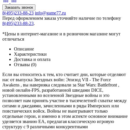
Заказать звонок
8(495)233-88-23
info@game77.ru
Перед оформлением заказа уточняйте наличие по телефону
8(495)233-88-23
.
*Цены в интернет-магазине и в розничном магазине могут
отличаться
Описание
Характеристики
Доставка и оплата
Отзывы (0)
Если вы относитесь к тем, кто считает дни, которые отделяют
нас от выпуска Звездных войн: Эпизод VII - The Force
Awakens , вы наверняка следовали за Star Wars: Battlefront ,
новой онлайн-FPS, разработанной шведами DICE,
установленными во вселенной Звездные войны и это
позволяет нам принять участие в тысячелетней схватке между
ситами и джедаями, зачисленными в ряды Имперских или
повстанческих войск. Войны не выигрывают только
отдельные герои, и именно в этом аспекте основное внимание
уделяется званию EA, предлагая классическую игровую
структуру с 9 различными конкурентными