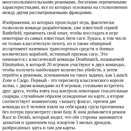
многопользовательскими режимами, богатыми переменными
характеристиками, все из которых основаны на столкновении
между двумя рассматриваемыми фракциями.
Изображения, из которых происходит игра, фактически
позволили команде разработчиков, уже известной серией
Battlefield, применить свой опыт, чтобы воссоздать в игре
некоторые из самых известных битв саги Лукаса, в том числе
не только классическую пехоту, но и также обширный
ассортимент наземных транспортных средств и боевых
космических кораблей, истинный признак саги. Это
начинается с классической команды Deathmatch, называемой
Elimination, в которой 20 игроков участвуют в двух командах,
чтобы получить наибольшее количество убийств, а затем
перейти к режимам, основанным на таких задачах, как Launch
Zone и Cargo. Первый - это пересмотр классического короля
холма, с двумя командами из 8 игроков, готовыми встретить
друг друга, чтобы взять под контроль некоторые спасательные
снаряды, случайным образом осажденные на карте, а вторая
соответствует знаменитому «захвату флага», причем две
команды из 6 человек взяли на себя кражу груза противника
без потери просмотрите свою базу. К ним добавляется режим
Race to Droids, который видит, что обе стороны занимаются
захватом и хранением под эскортом 3 милых дроидов,
разбросанных здесь и там для карты.