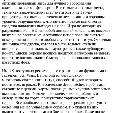
оптимизированный здесь для лучшего воссоздания
классических атмосфер серии. Все самые известные места,
такие как вышеупомянутая планета Хот или Татуин,
присутствуют с высокой степенью детализации и хорошим
уровнем разрушаемости, что заметно прежде всего, когда
средства нападения выходят на поле. Игра не доходит до
разрешения Fulll HD на любой домашней консоли, но высокое
визуальное расстояние и отличное использование системы
освещения позволяют в любом случае ценить титул. Отличная
динамика саундтрека, которая в значительной степени
опирается на оригинальные саундтреки, а также дублирует
по-итальянски, хорошо воспроизводится и способна вызывать
приятные воспоминания благодаря использованию многих
известных фраз.
Имея 9 доступных режимов, все с различными функциями и
задачами, Star Wars: Battlefrontэто, безусловно,
многопользовательский титул, способный удовлетворить
почти всех игроков. Классические deathmatches, проблемы,
связанные с целями, карты, посвященные крупномасштабным
вызовам с автомобилями и космическими кораблями, и
обледенение на торте, присутствие харизматических
героев. Все наиболее известные игровые режимы доступны
более или менее узнаваемым образом, и каждый из них
выиграл от увлечения саги о Звездных войнах. Даже после