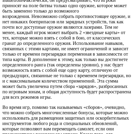
BattlefrontФактически, он предусматривает, что игроки
приносят на поле битвы только одно оружие, которое может
быть заменено только до возможного
возрождения. Невозможно собрать противостоящее оружие, и
нет никаких боеприпасов или зарядных устройств, так как
почти все доступные оружие являются лазерами. Тем не
менее, каждый игрок может выбрать 2 «звездные карты» от
тех, которые можно взять с собой в бою, от классических
гранат до определенного оружия. Использование навыков,
связанных с этими картами, не имеет ограничений и зависит
только от времени перезарядки переменная в зависимости от
типа карты. В дополнение к этому, как только вы достигнете
определенного ранга (так определены уровни), у нас будет
возможность взять с собой еще одну карту, отличную от
предыдущих, связанные не только с временем перезарядки, но
и с максимальным количеством применений. Эта сумма
может быть увеличена путем сбора «зарядов», разбросанных
по игровым зонам, и общая доступность будет распространена
для всех режимов игры.
Во время игр, помимо так называемых «сборов», очевидно,
что можно собрать многочисленные бонусы, которые можно
использовать для размещения защитных или оскорбительных
инструментов любого рода и специальных обновлений,
которые позволяют вам перемещать самолет, если они