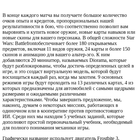
В конце каждого матча вы получаете большое количество
очков опыта и кредитов, пропорциональных нашей
результативности в бою, что соответственно позволит вам
выровнять и купить новое оружие, новые карты навыков или
новые скины для вашего персонажа. В общей сложности Star
Wars: Battlefrontобеспечивает более 180 открываемых
предметов, включая 11 видов оружия, 24 карты и более 150
скинов и анимацию для вашего альтер-эго. К ним
добавляются 20 миниатюр, называемых Diorama, которые
будут разблокированы, чтобы достичь определенных целей в
игре, и это создаст виртуальную модель, которой будут
восхищаться каждый раз, когда мы захотим. 9 основных
режимов игры будут проходить на 13 различных картах, 4 из
которых предназначены для автомобилей с самыми щедрыми
размерами и ожидаемыми различными
характеристиками. Чтобы завершить предложение, мы,
наконец, думаем о некоторых миссиях, работающих в
одиночном или в кооперативе против противостоящего
ИИ. Среди них мы находим 5 учебных заданий, которые
дополняют простой первоначальный учебник, необходимый
для полного понимания механики игры.
Графически название использует двигатель Frostbite 3,