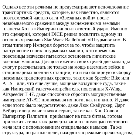
Однако все эти режимы не предусматривают использование
транспортных средств, которые, как известно, являются
неотъемлемой частью саги «Звездных войн» после
незабываемого сражения между заснеженными землями
планеты Хот в «Империи наносит ответный удар». Именно
это сценарий, который DICE решил посвятить одному из
основных режимов Star Wars: Battlefront: «Штурмовики». В
этом типе игр Империя борется за то, чтобы защитить
наступление своих штурмовых машин, в то время как
повстанцы всячески пытаются остановить гигантские
военные машины. Для достижения своих целей две команды
смогут рассчитывать не только на мощь наземных войск и
стационарных военных станций, но и на обширную выборку
наземных транспортных средств, таких как Speeder Bike или
AT-ST или, что еще лучше, мощные воздушные суда, такие
как Имперский галстук-истребитель, повстанцы X-Wing,
Airspeeder T-47, даже способные сбросить могущественные
имперские AT-AT, привязывая их ноги, как и в кино. И даже
если этого было недостаточно, даже Люк Скайуокер, Дарт
Вейдер или другие значки серии, такие как Хан Соло и
Император Палпатин, прибывают на поле битвы, готовы
приложить силы к их развертыванию с помощью светового
меча или с использованием специальных навыков. Та же
структура, но разные цели, находятся в режиме превосходства,