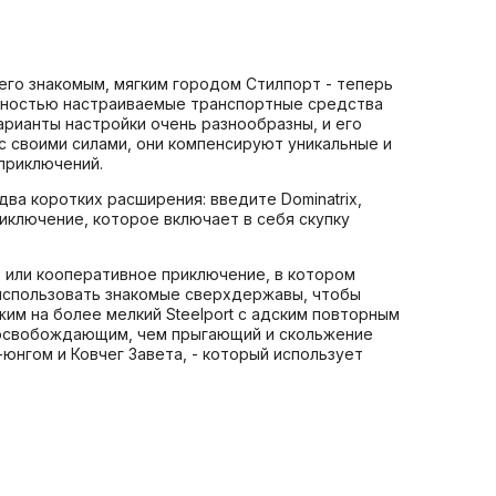
с его знакомым, мягким городом Стилпорт - теперь
лностью настраиваемые транспортные средства
арианты настройки очень разнообразны, и его
с своими силами, они компенсируют уникальные и
приключений.
ва коротких расширения: введите Dominatrix,
риключение, которое включает в себя скупку
е или кооперативное приключение, в котором
 использовать знакомые сверхдержавы, чтобы
им на более мелкий Steelport с адским повторным
е освобождающим, чем прыгающий и скольжение
юнгом и Ковчег Завета, - который использует