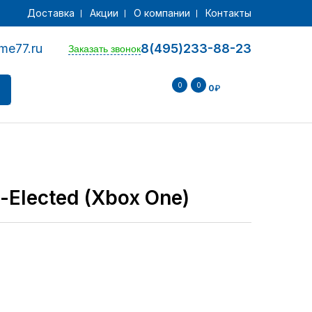
Доставка
Акции
О компании
Контакты
me77.ru
8(495)233-88-23
Заказать звонок
0
0
0
₽
e-Elected (Xbox One)