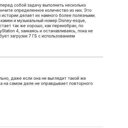
т перед собой задачу выполнить несколько
нчите определенное количество из них. Это
 истории делает их намного более полезными.
камеи и музыкальный номер Disney-esque,
встает так же хорошо, как переизбран, по
Station 4, заикаясь и останавливаясь, пока не
бует загрузки 7 ГБ с использованием
ально, даже если она не выглядит такой же
да на самом деле не оправдывает повторного