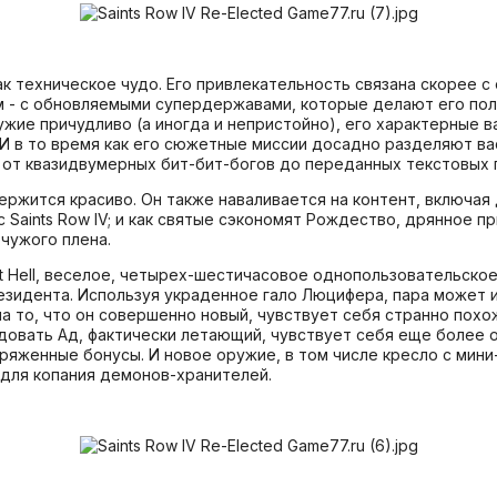
как техническое чудо. Его привлекательность связана скорее 
 - с обновляемыми супердержавами, которые делают его по
жие причудливо (а иногда и непристойно), его характерные в
И в то время как его сюжетные миссии досадно разделяют ва
от квазидвумерных бит-бит-богов до переданных текстовых 
жится красиво. Он также наваливается на контент, включая д
Saints Row IV; и как святые сэкономят Рождество, дрянное п
 чужого плена.
t Hell, веселое, четырех-шестичасовое однопользовательско
резидента. Используя украденное гало Люцифера, пара может
а то, что он совершенно новый, чувствует себя странно похож
едовать Ад, фактически летающий, чувствует себя еще боле
ряженные бонусы. И новое оружие, в том числе кресло с мини-
 для копания демонов-хранителей.