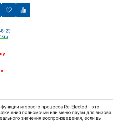
88-23
7.ru
ну
 в
 функции игрового процесса Re-Elected - это
еключения полномочий или меню паузы для вызова
еального значения воспроизведения, если вы