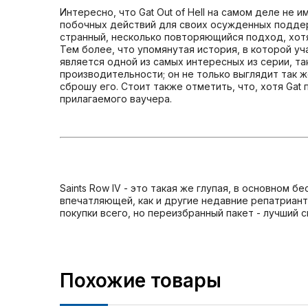
Интересно, что Gat Out of Hell на самом деле не
побочных действий для своих осужденных поддерж
странный, несколько повторяющийся подход, хот
Тем более, что упомянутая история, в которой у
является одной из самых интересных из серии, так 
производительности; он не только выглядит так же,
сброшу его. Стоит также отметить, что, хотя Gat
прилагаемого ваучера.
Saints Row IV - это такая же глупая, в основном 
впечатляющей, как и другие недавние репатриант
покупки всего, но переизбранный пакет - лучший с
Похожие товары