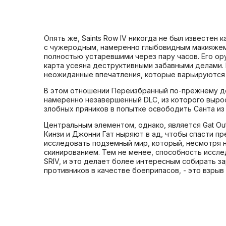
Опять же, Saints Row IV никогда не был известен 
с чужеродным, намеренно глыбовидным макияжем
полностью устаревшими через пару часов. Его ору
карта усеяна деструктивными забавными делами. 
неожиданные впечатления, которые варьируются 
В этом отношении Переизбранный по-прежнему дер
намеренно незавершенный DLC, из которого вырос 
злобных пряников в попытке освободить Санта из
Центральным элементом, однако, является Gat Ou
Кинзи и Джонни Гат ныряют в ад, чтобы спасти п
исследовать подземный мир, который, несмотря н
скинированием. Тем не менее, способность иссл
SRIV, и это делает более интересным собирать за
противников в качестве боеприпасов, - это взрыв