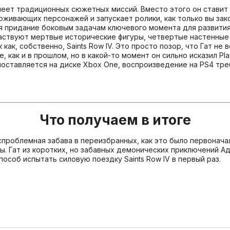
 имеет традиционных сюжетных миссий. Вместо этого он стави
ивающих персонажей и запускает ролики, как только вы зако
я придание боковым задачам ключевого момента для развития
частвуют мертвые исторические фигуры, четвертые настенные 
как, собственно, Saints Row IV. Это просто позор, что Гат не 
 как и в прошлом, но в какой-то момент он сильно исказил Play
 поставляется на диске Xbox One, воспроизведение на PS4 тре
Что получаем в итоге
беспроблемная забава в переизбранных, как это было первонач
ы. Гат из коротких, но забавных демонических приключений А
пособ испытать силовую поездку Saints Row IV в первый раз.