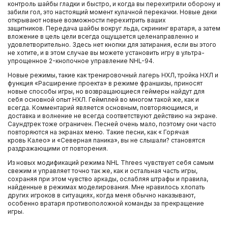
контроль шайбы гладки и быстро, и когда вы перехитрили оборону и
забили гол, это настоящий момент кулачной перекачки. Новые деки
открывают новые возможности перехитрить ваших
защитников. Передача шайбы вокруг льда, скрининг вратаря, а затем
вложение в цель цели всегда ощущается целенаправленно и
удовлетворительно. Здесь нет кнопки для затирания, если вы этого
не хотите, и в этом случае вы можете установить игру в ультра-
упрощенное 2-кнопочное управление NHL-94.
Новые режимы, такие как тренировочный лагерь НХЛ, тройка НХЛ и
функция «Расширение проекта» в режиме франшизы, приносят
новые способы игры, но возвращающиеся геймеры найдут для
себя основной опыт НХЛ. Геймплей во многом такой же, как и
всегда. Комментарий является основным, повторяющимся, и
доставка и волнение не всегда соответствуют действию на экране.
Саундтрек тоже ограничен. Песней очень мало, поэтому они часто
повторяются на экранах меню. Такие песни, как « Горячая
кровь Калео» и «Северная паника», вы не слышали? становятся
раздражающими от повторения.
Из новых модификаций режима NHL Threes чувствует себя самым
свежим и управляет точно так же, как и остальная часть игры,
сохраняя при этом чувство аркады, ослабляя штрафы и правила,
найденные в режимах моделирования. Мне нравилось хлопать
других игроков в ситуациях, когда меня обычно наказывают,
особенно вратаря противоположной команды за прекращение
игры.