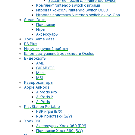
Защитные чехлы для Nintendo Switch
Комплект Nintendo switch с играми
Игровая консоль Nintendo Switch OLED
Игровая приставка Nintendo switch с Joy-Con
Steam Deck
Приставки
Игры
Аксессуары
Xbox Game Pass
PS Plus
Игрушки ручной работы
Шлем виртуальной реальности Oculus
Видеокарты
AMD
GIGABYTE
Manli
MSI
Квадрокоптеры
Apple AirPods
AirPods Pro
AirPods 2
AirPods
PlayStation Portable
PSP игры (Б/У)
PSP приставки (Б/У)
Xbox 360
Аксессуары Xbox 360 (Б/У)
Приставки Xbox 360 (Б/У)