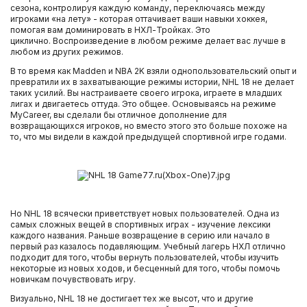
сезона, контролируя каждую команду, переключаясь между
игроками «на лету» - которая оттачивает ваши навыки хоккея,
помогая вам доминировать в НХЛ-Тройках. Это
циклично. Воспроизведение в любом режиме делает вас лучше в
любом из других режимов.
В то время как Madden и NBA 2K взяли однопользовательский опыт и
превратили их в захватывающие режимы истории, NHL 18 не делает
таких усилий. Вы настраиваете своего игрока, играете в младших
лигах и двигаетесь оттуда. Это общее. Основываясь на режиме
MyCareer, вы сделали бы отличное дополнение для
возвращающихся игроков, но вместо этого это больше похоже на
то, что мы видели в каждой предыдущей спортивной игре годами.
Но NHL 18 всячески приветствует новых пользователей. Одна из
самых сложных вещей в спортивных играх - изучение лексики
каждого названия. Раньше возвращение в серию или начало в
первый раз казалось подавляющим. Учебный лагерь НХЛ отлично
подходит для того, чтобы вернуть пользователей, чтобы изучить
некоторые из новых ходов, и бесценный для того, чтобы помочь
новичкам почувствовать игру.
Визуально, NHL 18 не достигает тех же высот, что и другие