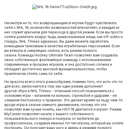
Несмотря на то, что возвращающиеся игроки будут чувствовать
себя с NHL 18, количество возможностей впечатляет, и каждый из
них служит крючком для перехода в другой режим. Если вы просто
хотите разлететь вокруг льда, вышесказанные вещи, как off-sides и
глазурь, NHL Threes идеально. Вы даже можете заработать
командные талисманы в качестве играбельных персонажей. Если
вы втянуты в симуляцию сезона, есть режим полного
сезона. Команда Hockey Ultimate Team позволяет вам создавать
свою собственную фэнтезийную команду с использованием
современных и прошлых игроков, и она достаточно сложна и
обладает достаточно высокой функциональностью, чтобы
практически стоять сама по себе.
Но красота всего этого разнообразия, помимо того, что есть что-то
для всех, заключается в том, как один режим дополняет
другой. Игра в NHL Threes - отличный способ познакомиться с
основами игры - катанием на коньках, стрельбой и ударами - не
слишком беспокоясь о правилах. Это делает время на льду чем-то
вроде игры в сезоне намного динамичнее, потому что это
позволяет вам лучше понять, как НХЛ 18 двигается и играет. Режим
MyCareer позволяет начать с вашего собственного
пользовательского плеера и поиграть от любителя до
профессионала, создавая именно тот тип игрока, который вы хотите
построить. Он получает вашу ногу в дверь в режиме полного