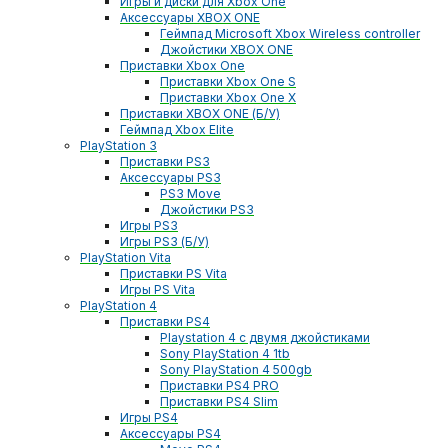
Игры и диски для Xbox One
Аксессуары XBOX ONE
Геймпад Microsoft Xbox Wireless controller
Джойстики XBOX ONE
Приставки Xbox One
Приставки Xbox One S
Приставки Xbox One X
Приставки XBOX ONE (Б/У)
Геймпад Xbox Elite
PlayStation 3
Приставки PS3
Аксессуары PS3
PS3 Move
Джойстики PS3
Игры PS3
Игры PS3 (Б/У)
PlayStation Vita
Приставки PS Vita
Игры PS Vita
PlayStation 4
Приставки PS4
Playstation 4 с двумя джойстиками
Sony PlayStation 4 1tb
Sony PlayStation 4 500gb
Приставки PS4 PRO
Приставки PS4 Slim
Игры PS4
Аксессуары PS4