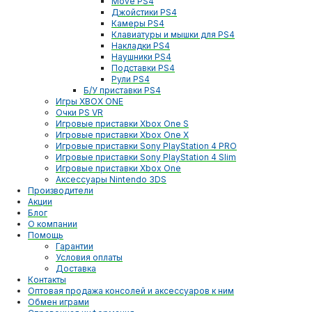
Move PS4
Джойстики PS4
Камеры PS4
Клавиатуры и мышки для PS4
Накладки PS4
Наушники PS4
Подставки PS4
Рули PS4
Б/У приставки PS4
Игры XBOX ONE
Очки PS VR
Игровые приставки Xbox One S
Игровые приставки Xbox One X
Игровые приставки Sony PlayStation 4 PRO
Игровые приставки Sony PlayStation 4 Slim
Игровые приставки Xbox One
Аксессуары Nintendo 3DS
Производители
Акции
Блог
О компании
Помощь
Гарантии
Условия оплаты
Доставка
Контакты
Оптовая продажа консолей и аксессуаров к ним
Обмен играми