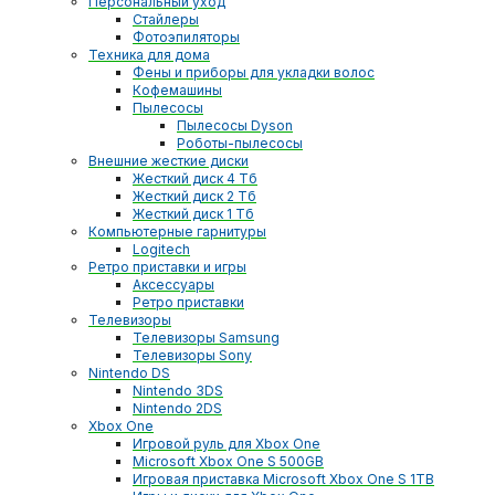
Персональный уход
Стайлеры
Фотоэпиляторы
Техника для дома
Фены и приборы для укладки волос
Кофемашины
Пылесосы
Пылесосы Dyson
Роботы-пылесосы
Внешние жесткие диски
Жесткий диск 4 Тб
Жесткий диск 2 Тб
Жесткий диск 1 Тб
Компьютерные гарнитуры
Logitech
Ретро приставки и игры
Аксессуары
Ретро приставки
Телевизоры
Телевизоры Samsung
Телевизоры Sony
Nintendo DS
Nintendo 3DS
Nintendo 2DS
Xbox One
Игровой руль для Xbox One
Microsoft Xbox One S 500GB
Игровая приставка Microsoft Xbox One S 1TB