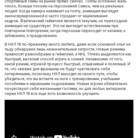
спортивные симы на рынке прямо сейчас. Толпы особенно жаль
плохо, больше похожи на персонажей Симса, чем на реальных
людей. Когда камера нажимает на толпу, анимация выглядит
законсервированной и часто страдает от зацикливания
кадров. Фактический геймплей является текучим, но переходная
анимация не существует. Это не выглядит естественным при
повторном повторении, когда персонаж переходит от катания, к
забиванию, к празднованию.
В НХЛ 18 по-прежнему много любить, даже если основной опыт на
льду обнаружил лишь незначительные хитрости. Новые режимы
привносят разнообразие в геймплей, а NHL Threes выделяются как
быстрый, веселый способ играть в хоккей. Независимо от того,
какой режим, игровой процесс быстрый, отзывчивый и полезный. И
те, что свежие для франшизы не будут чувствовать себя
потерянными, поскольку НХЛ выходит из своего пути, чтобы
убедиться, что вы встаете на ноги с тренировками, учебными
пособиями и экранными подсказками. Новые игроки обязательно
почувствуют себя желанными гостями, но для любых ветеранов
серии НХЛ 18 все еще есть возможность улучшить.