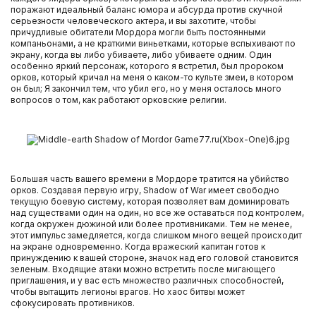
PlayStation 4
поражают идеальный баланс юмора и абсурда против скучной
серьезности человеческого актера, и вы захотите, чтобы
причудливые обитатели Мордора могли быть постоянными
Игры XBOX ONE
компаньонами, а не краткими виньетками, которые вспыхивают по
экрану, когда вы либо убиваете, либо убиваете одним. Один
особенно яркий персонаж, которого я встретил, был пророком
Очки PS VR
орков, который кричал на меня о каком-то культе змеи, в котором
он был; Я закончил тем, что убил его, но у меня осталось много
вопросов о том, как работают орковские религии.
Игровые приставки Xbox One S
Игровые приставки Xbox One X
Большая часть вашего времени в Мордоре тратится на убийство
Игровые приставки Sony PlayStation 4 PRO
орков. Создавая первую игру, Shadow of War имеет свободно
текущую боевую систему, которая позволяет вам доминировать
над существами один на один, но все же оставаться под контролем,
Игровые приставки Sony PlayStation 4 Slim
когда окружен дюжиной или более противниками. Тем не менее,
этот импульс замедляется, когда слишком много вещей происходит
на экране одновременно. Когда вражеский капитан готов к
Игровые приставки Xbox One
принуждению к вашей стороне, значок над его головой становится
зеленым. Входящие атаки можно встретить после мигающего
приглашения, и у вас есть множество различных способностей,
чтобы вытащить легионы врагов. Но хаос битвы может
Аксессуары Nintendo 3DS
сфокусировать противников.