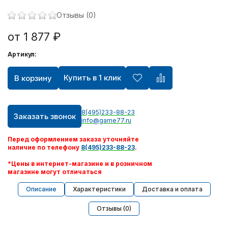
Отзывы (0)
Игрушки ручной работы
от 1 877 ₽
Шлем виртуальной реальности Oculus
Артикул:
Видеокарты
Купить в 1 клик
В корзину
Квадрокоптеры
8(495)233-88-23
Заказать звонок
info@game77.ru
Apple AirPods
Перед оформлением заказа уточняйте
наличие по телефону
8(495)233-88-23
.
PlayStation Portable
*Цены в интернет-магазине и в розничном
магазине могут отличаться
Xbox 360
Описание
Характеристики
Доставка и оплата
Персональный уход
Отзывы (0)
Техника для дома