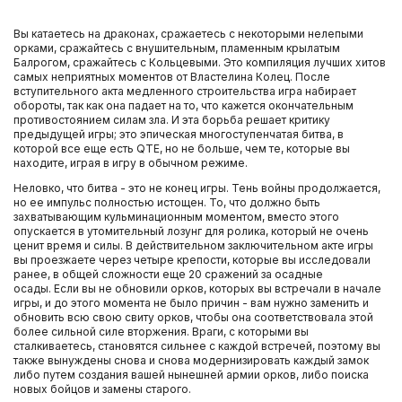
Вы катаетесь на драконах, сражаетесь с некоторыми нелепыми
орками, сражайтесь с внушительным, пламенным крылатым
Балрогом, сражайтесь с Кольцевыми. Это компиляция лучших хитов
самых неприятных моментов от Властелина Колец. После
вступительного акта медленного строительства игра набирает
обороты, так как она падает на то, что кажется окончательным
противостоянием силам зла. И эта борьба решает критику
предыдущей игры; это эпическая многоступенчатая битва, в
которой все еще есть QTE, но не больше, чем те, которые вы
находите, играя в игру в обычном режиме.
Неловко, что битва - это не конец игры. Тень войны продолжается,
но ее импульс полностью истощен. То, что должно быть
захватывающим кульминационным моментом, вместо этого
опускается в утомительный лозунг для ролика, который не очень
ценит время и силы. В действительном заключительном акте игры
вы проезжаете через четыре крепости, которые вы исследовали
ранее, в общей сложности еще 20 сражений за осадные
осады. Если вы не обновили орков, которых вы встречали в начале
игры, и до этого момента не было причин - вам нужно заменить и
обновить всю свою свиту орков, чтобы она соответствовала этой
более сильной силе вторжения. Враги, с которыми вы
сталкиваетесь, становятся сильнее с каждой встречей, поэтому вы
также вынуждены снова и снова модернизировать каждый замок
либо путем создания вашей нынешней армии орков, либо поиска
новых бойцов и замены старого.