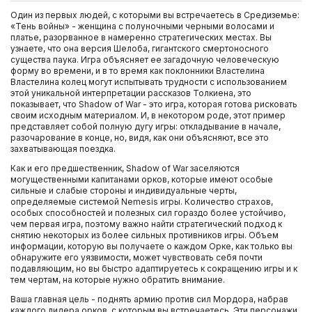
Один из первых людей, с которыми вы встречаетесь в Средиземье:
«Тень войны» - женщина с полуночными черными волосами и
Внешние жесткие диски
платье, разорванное в намеренно стратегических местах. Вы
узнаете, что она версия Шелоба, гигантского смертоносного
существа паука. Игра объясняет ее загадочную человеческую
Компьютерные гарнитуры
форму во времени, и в то время как поклонники Властелина
Властелина колец могут испытывать трудности с использованием
этой уникальной интерпретации рассказов Толкиена, это
Ретро приставки и игры
показывает, что Shadow of War - это игра, которая готова рисковать
своим исходным материалом. И, в некотором роде, этот пример
представляет собой полную дугу игры: откладывание в начале,
разочарование в конце, но, видя, как они объясняют, все это
Телевизоры
захватывающая поездка.
Как и его предшественник, Shadow of War заселяются
Nintendo DS
могущественными капитанами орков, которые имеют особые
сильные и слабые стороны и индивидуальные черты,
определяемые системой Nemesis игры. Количество страхов,
Xbox One
особых способностей и полезных сил гораздо более устойчиво,
чем первая игра, поэтому важно найти стратегический подход к
снятию некоторых из более сильных противников игры. Объем
PlayStation 3
информации, которую вы получаете о каждом Орке, как только вы
обнаружите его уязвимости, может чувствовать себя почти
подавляющим, но вы быстро адаптируетесь к сокращению игры и к
тем чертам, на которые нужно обратить внимание.
PlayStation Vita
Ваша главная цель - поднять армию против сил Мордора, набрав
каждого лидера орков, с которым вы встречаетесь. Эти персонажи