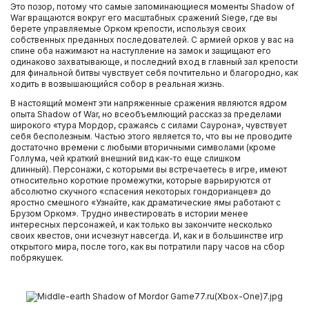
Это позор, потому что самые запоминающиеся моменты Shadow of
War вращаются вокруг его масштабных сражений Siege, где вы
берете управляемые Орком крепости, используя своих
собственных преданных последователей. С армией орков у вас на
спине оба нажимают на наступление на замок и защищают его
одинаково захватывающе, и последний вход в главный зал крепости
для финальной битвы чувствует себя почтительно и благородно, как
ходить в возвышающийся собор в реальная жизнь.
В настоящий момент эти напряженные сражения являются ядром
опыта Shadow of War, но всеобъемлющий рассказ за пределами
широкого «тура Мордор, сражаясь с силами Саурона», чувствует
себя бесполезным. Частью этого является то, что вы не проводите
достаточно времени с любыми вторичными символами (кроме
Голлума, чей краткий внешний вид как-то еще слишком
длинный). Персонажи, с которыми вы встречаетесь в игре, имеют
относительно короткие промежутки, которые варьируются от
абсолютно скучного «спасения некоторых гондорианцев» до
яростно смешного «Узнайте, как драматические ямы работают с
Брузом Орком». Трудно инвестировать в истории менее
интересных персонажей, и как только вы закончите несколько
своих квестов, они исчезнут навсегда. И, как и в большинстве игр
открытого мира, после того, как вы потратили пару часов на сбор
побрякушек.