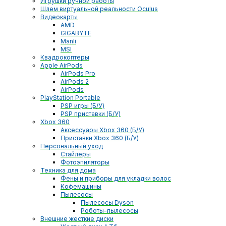
Игрушки ручной работы
Шлем виртуальной реальности Oculus
Видеокарты
AMD
GIGABYTE
Manli
MSI
Квадрокоптеры
Apple AirPods
AirPods Pro
AirPods 2
AirPods
PlayStation Portable
PSP игры (Б/У)
PSP приставки (Б/У)
Xbox 360
Аксессуары Xbox 360 (Б/У)
Приставки Xbox 360 (Б/У)
Персональный уход
Стайлеры
Фотоэпиляторы
Техника для дома
Фены и приборы для укладки волос
Кофемашины
Пылесосы
Пылесосы Dyson
Роботы-пылесосы
Внешние жесткие диски