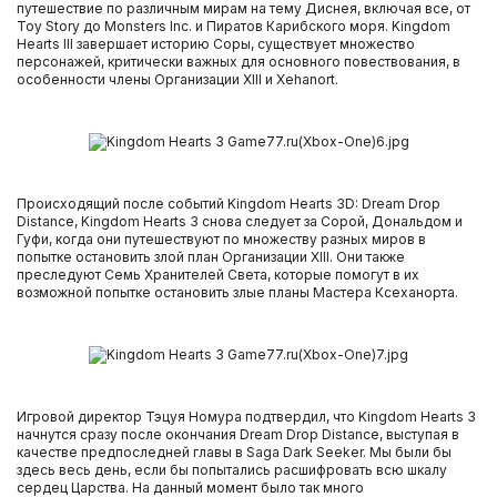
путешествие по различным мирам на тему Диснея, включая все, от
Toy Story до Monsters Inc. и Пиратов Карибского моря. Kingdom
Hearts III завершает историю Соры, существует множество
персонажей, критически важных для основного повествования, в
особенности члены Организации XIII и Xehanort.
Происходящий после событий Kingdom Hearts 3D: Dream Drop
Distance, Kingdom Hearts 3 снова следует за Сорой, Дональдом и
Гуфи, когда они путешествуют по множеству разных миров в
попытке остановить злой план Организации XIII. Они также
преследуют Семь Хранителей Света, которые помогут в их
возможной попытке остановить злые планы Мастера Ксеханорта.
Игровой директор Тэцуя Номура подтвердил, что Kingdom Hearts 3
начнутся сразу после окончания Dream Drop Distance, выступая в
качестве предпоследней главы в Saga Dark Seeker. Мы были бы
здесь весь день, если бы попытались расшифровать всю шкалу
сердец Царства. На данный момент было так много