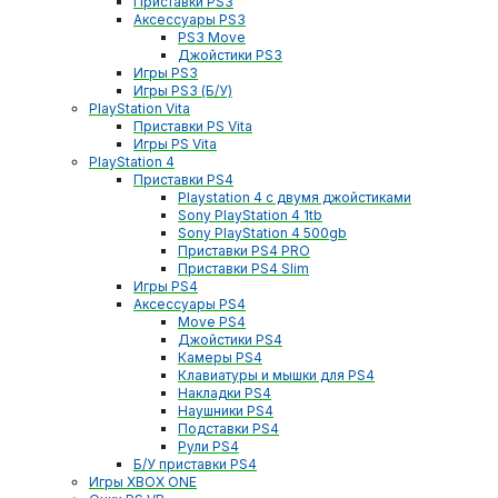
Приставки PS3
Аксессуары PS3
PS3 Move
Джойстики PS3
Игры PS3
Игры PS3 (Б/У)
PlayStation Vita
Приставки PS Vita
Игры PS Vita
PlayStation 4
Приставки PS4
Playstation 4 с двумя джойстиками
Sony PlayStation 4 1tb
Sony PlayStation 4 500gb
Приставки PS4 PRO
Приставки PS4 Slim
Игры PS4
Аксессуары PS4
Move PS4
Джойстики PS4
Камеры PS4
Клавиатуры и мышки для PS4
Накладки PS4
Наушники PS4
Подставки PS4
Рули PS4
Б/У приставки PS4
Игры XBOX ONE