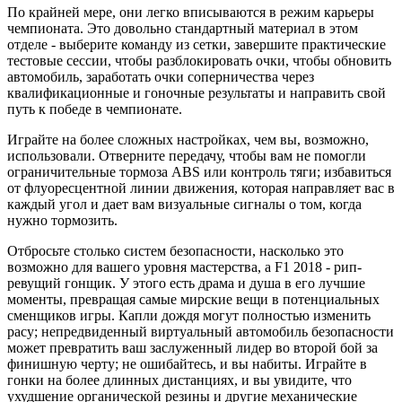
По крайней мере, они легко вписываются в режим карьеры
чемпионата. Это довольно стандартный материал в этом
отделе - выберите команду из сетки, завершите практические
тестовые сессии, чтобы разблокировать очки, чтобы обновить
автомобиль, заработать очки соперничества через
квалификационные и гоночные результаты и направить свой
путь к победе в чемпионате.
Играйте на более сложных настройках, чем вы, возможно,
использовали. Отверните передачу, чтобы вам не помогли
ограничительные тормоза ABS или контроль тяги; избавиться
от флуоресцентной линии движения, которая направляет вас в
каждый угол и дает вам визуальные сигналы о том, когда
нужно тормозить.
Отбросьте столько систем безопасности, насколько это
возможно для вашего уровня мастерства, а F1 2018 - рип-
ревущий гонщик. У этого есть драма и душа в его лучшие
моменты, превращая самые мирские вещи в потенциальных
сменщиков игры. Капли дождя могут полностью изменить
расу; непредвиденный виртуальный автомобиль безопасности
может превратить ваш заслуженный лидер во второй бой за
финишную черту; не ошибайтесь, и вы набиты. Играйте в
гонки на более длинных дистанциях, и вы увидите, что
ухудшение органической резины и другие механические