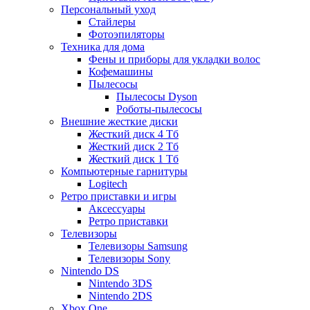
Персональный уход
Стайлеры
Фотоэпиляторы
Техника для дома
Фены и приборы для укладки волос
Кофемашины
Пылесосы
Пылесосы Dyson
Роботы-пылесосы
Внешние жесткие диски
Жесткий диск 4 Тб
Жесткий диск 2 Тб
Жесткий диск 1 Тб
Компьютерные гарнитуры
Logitech
Ретро приставки и игры
Аксессуары
Ретро приставки
Телевизоры
Телевизоры Samsung
Телевизоры Sony
Nintendo DS
Nintendo 3DS
Nintendo 2DS
Xbox One