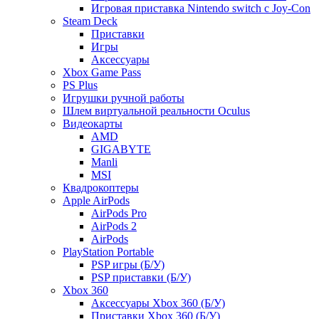
Игровая приставка Nintendo switch с Joy-Con
Steam Deck
Приставки
Игры
Аксессуары
Xbox Game Pass
PS Plus
Игрушки ручной работы
Шлем виртуальной реальности Oculus
Видеокарты
AMD
GIGABYTE
Manli
MSI
Квадрокоптеры
Apple AirPods
AirPods Pro
AirPods 2
AirPods
PlayStation Portable
PSP игры (Б/У)
PSP приставки (Б/У)
Xbox 360
Аксессуары Xbox 360 (Б/У)
Приставки Xbox 360 (Б/У)