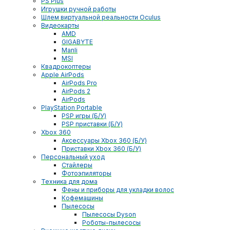
PS Plus
Игрушки ручной работы
Шлем виртуальной реальности Oculus
Видеокарты
AMD
GIGABYTE
Manli
MSI
Квадрокоптеры
Apple AirPods
AirPods Pro
AirPods 2
AirPods
PlayStation Portable
PSP игры (Б/У)
PSP приставки (Б/У)
Xbox 360
Аксессуары Xbox 360 (Б/У)
Приставки Xbox 360 (Б/У)
Персональный уход
Стайлеры
Фотоэпиляторы
Техника для дома
Фены и приборы для укладки волос
Кофемашины
Пылесосы
Пылесосы Dyson
Роботы-пылесосы