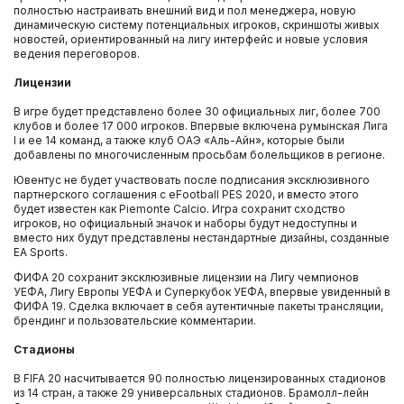
полностью настраивать внешний вид и пол менеджера, новую
динамическую систему потенциальных игроков, скриншоты живых
новостей, ориентированный на лигу интерфейс и новые условия
ведения переговоров.
Лицензии
В игре будет представлено более 30 официальных лиг, более 700
клубов и более 17 000 игроков. Впервые включена румынская Лига
I и ее 14 команд, а также клуб ОАЭ «Аль-Айн», которые были
добавлены по многочисленным просьбам болельщиков в регионе.
Ювентус не будет участвовать после подписания эксклюзивного
партнерского соглашения с eFootball PES 2020, и вместо этого
будет известен как Piemonte Calcio. Игра сохранит сходство
игроков, но официальный значок и наборы будут недоступны и
вместо них будут представлены нестандартные дизайны, созданные
EA Sports.
ФИФА 20 сохранит эксклюзивные лицензии на Лигу чемпионов
УЕФА, Лигу Европы УЕФА и Суперкубок УЕФА, впервые увиденный в
ФИФА 19. Сделка включает в себя аутентичные пакеты трансляции,
брендинг и пользовательские комментарии.
Стадионы
В FIFA 20 насчитывается 90 полностью лицензированных стадионов
из 14 стран, а также 29 универсальных стадионов. Брамолл-лейн