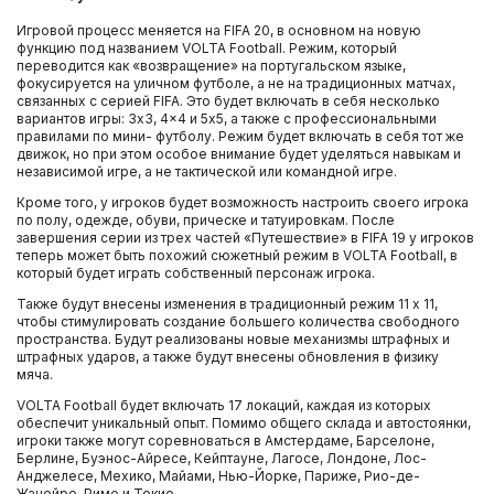
Игровой процесс меняется на FIFA 20, в основном на новую
функцию под названием VOLTA Football. Режим, который
переводится как «возвращение» на португальском языке,
фокусируется на уличном футболе, а не на традиционных матчах,
связанных с серией FIFA. Это будет включать в себя несколько
вариантов игры: 3x3, 4x4 и 5x5, а также с профессиональными
правилами по мини- футболу. Режим будет включать в себя тот же
движок, но при этом особое внимание будет уделяться навыкам и
независимой игре, а не тактической или командной игре.
Кроме того, у игроков будет возможность настроить своего игрока
по полу, одежде, обуви, прическе и татуировкам. После
завершения серии из трех частей «Путешествие» в FIFA 19 у игроков
теперь может быть похожий сюжетный режим в VOLTA Football, в
который будет играть собственный персонаж игрока.
Также будут внесены изменения в традиционный режим 11 x 11,
чтобы стимулировать создание большего количества свободного
пространства. Будут реализованы новые механизмы штрафных и
штрафных ударов, а также будут внесены обновления в физику
мяча.
VOLTA Football будет включать 17 локаций, каждая из которых
обеспечит уникальный опыт. Помимо общего склада и автостоянки,
игроки также могут соревноваться в Амстердаме, Барселоне,
Берлине, Буэнос-Айресе, Кейптауне, Лагосе, Лондоне, Лос-
Анджелесе, Мехико, Майами, Нью-Йорке, Париже, Рио-де-
Жанейро, Риме и Токио.