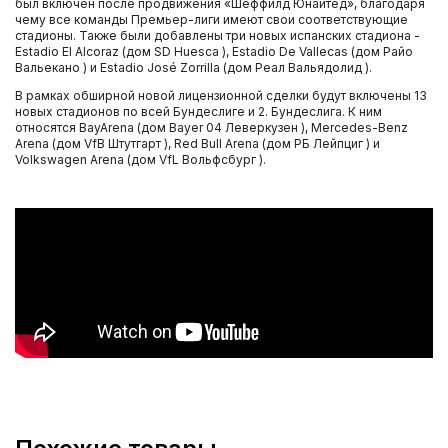
был включен после продвижения «Шеффилд Юнайтед», благодаря
чему все команды Премьер-лиги имеют свои соответствующие
стадионы. Также были добавлены три новых испанских стадиона -
Estadio El Alcoraz (дом SD Huesca ), Estadio De Vallecas (дом Райо
Вальекано ) и Estadio José Zorrilla (дом Реал Вальядолид ).
В рамках обширной новой лицензионной сделки будут включены 13
новых стадионов по всей Бундеслиге и 2. Бундеслига. К ним
относятся BayArena (дом Bayer 04 Леверкузен ), Mercedes-Benz
Arena (дом VfB Штутгарт ), Red Bull Arena (дом РБ Лейпциг ) и
Volkswagen Arena (дом VfL Вольфсбург ).