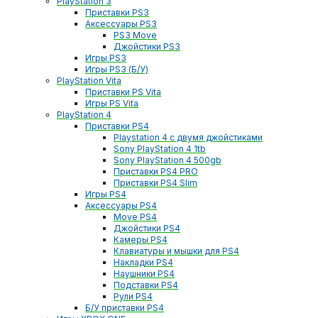
PlayStation 3
Приставки PS3
Аксессуары PS3
PS3 Move
Джойстики PS3
Игры PS3
Игры PS3 (Б/У)
PlayStation Vita
Приставки PS Vita
Игры PS Vita
PlayStation 4
Приставки PS4
Playstation 4 с двумя джойстиками
Sony PlayStation 4 1tb
Sony PlayStation 4 500gb
Приставки PS4 PRO
Приставки PS4 Slim
Игры PS4
Аксессуары PS4
Move PS4
Джойстики PS4
Камеры PS4
Клавиатуры и мышки для PS4
Накладки PS4
Наушники PS4
Подставки PS4
Рули PS4
Б/У приставки PS4