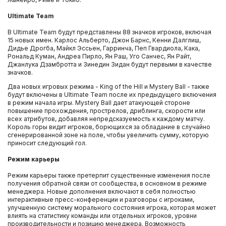
Ultimate Team
В Ultimate Team будут представлены 88 значков игроков, включая
15 новых имен. Карлос Альберто, Джон Барнс, Кенни Далглиш,
Дидье Дрогба, Майкл Эссьен, Гарринча, Пеп Гвардиола, Кака,
Рональд Куман, Андреа Пирло, Ян Раш, Уго Санчес, Ян Райт,
Джанлука Дзамбротта и Зинедин Зидан будут первыми в качестве
значков.
Два новых игровых режима - King of the Hill и Mystery Ball - также
будут включены в Ultimate Team после их предыдущего включения
в режим начала игры. Mystery Ball дает атакующей стороне
повышение прохождения, прострелов, дриблинга, скорости или
всех атрибутов, добавляя непредсказуемость к каждому матчу.
Король горы видит игроков, борющихся за обладание в случайно
сгенерированной зоне на поле, чтобы увеличить сумму, которую
приносит следующий гол.
Режим карьеры
Режим карьеры также претерпит существенные изменения после
получения обратной связи от сообщества, в основном в режиме
менеджера. Новые дополнения включают в себя полностью
интерактивные пресс-конференции и разговоры с игроками,
улучшенную систему морального состояния игрока, которая может
влиять на статистику команды или отдельных игроков, уровни
производительности и позицию менеджера. Возможность