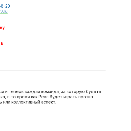
88-23
7.ru
ну
 в
ся и теперь каждая команда, за которую будете
а, в то время как Реал будет играть против
ь или коллективный аспект.