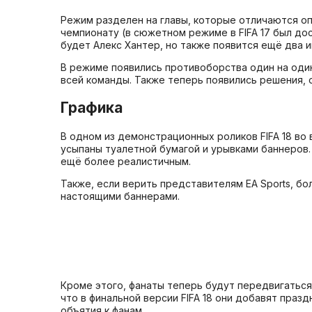
Режим разделен на главы, которые отличаются оп
чемпионату (в сюжетном режиме в FIFA 17 был до
будет Алекс Хантер, но также появится ещё два и
В режиме появились противоборства один на один
всей команды. Также теперь появились решения, 
Графика
В одном из демонстрационных роликов FIFA 18 во
усыпаны туалетной бумагой и урывками баннеров.
ещё более реалистичным.
Также, если верить представителям EA Sports, бо
настоящими баннерами.
Кроме этого, фанаты теперь будут передвигаться
что в финальной версии FIFA 18 они добавят праз
объятия к фанам.