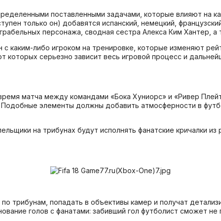
ределенными поставленными задачами, которые влияют на кар
ступен только он) добавятся испанский, немецкий, французски
грабельных персонажа, сводная сестра Алекса Ким Хантер, а 
 с каким-либо игроком на тренировке, которые изменяют рейт
от которых серьезно зависит весь игровой процесс и дальней
 время матча между командами «Бока Хуниорс» и «Ривер Плейт
 Подобные элементы должны добавить атмосферности в футбол
лельщики на трибунах будут исполнять фанатские кричалки из
 по трибунам, попадать в объективы камер и получат детализ
днование голов с фанатами: забивший гол футболист сможет не