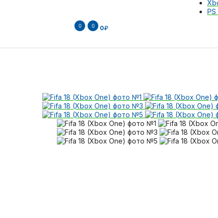
Xb
PS 
0
0
0
₽