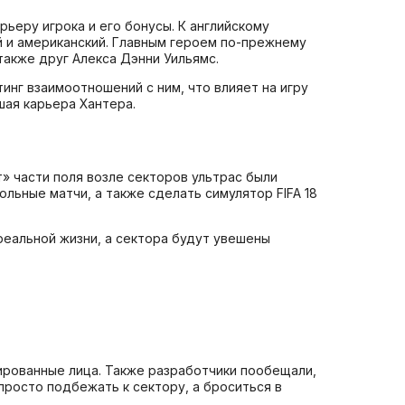
ьеру игрока и его бонусы. К английскому
й и американский. Главным героем по-прежнему
также друг Алекса Дэнни Уильямс.
инг взаимоотношений с ним, что влияет на игру
шая карьера Хантера.
» части поля возле секторов ультрас были
ьные матчи, а также сделать симулятор FIFA 18
 реальной жизни, а сектора будут увешены
ированные лица. Также разработчики пообещали,
 просто подбежать к сектору, а броситься в