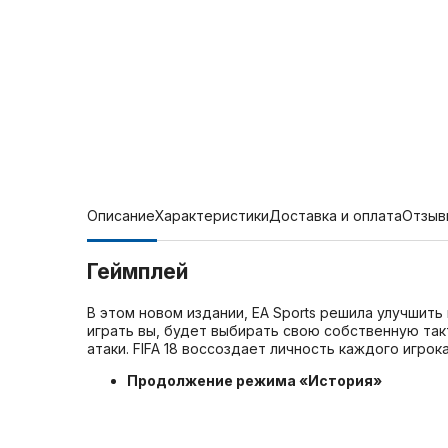
Описание
Характеристики
Доставка и оплата
Отзыв
Геймплей
В этом новом издании, EA Sports решила улучшит
играть вы, будет выбирать свою собственную такт
атаки. FIFA 18 воссоздает личность каждого игро
Продолжение режима «История»