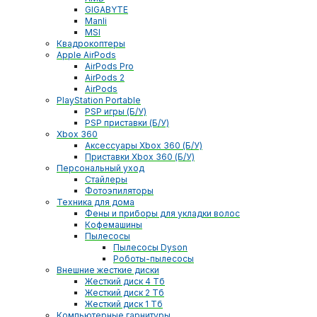
GIGABYTE
Manli
MSI
Квадрокоптеры
Apple AirPods
AirPods Pro
AirPods 2
AirPods
PlayStation Portable
PSP игры (Б/У)
PSP приставки (Б/У)
Xbox 360
Аксессуары Xbox 360 (Б/У)
Приставки Xbox 360 (Б/У)
Персональный уход
Стайлеры
Фотоэпиляторы
Техника для дома
Фены и приборы для укладки волос
Кофемашины
Пылесосы
Пылесосы Dyson
Роботы-пылесосы
Внешние жесткие диски
Жесткий диск 4 Тб
Жесткий диск 2 Тб
Жесткий диск 1 Тб
Компьютерные гарнитуры