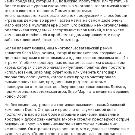
найти предметы, которые вы, возможно, пропустили, или тратить на
более высокие уровни сложности, но многопользовательский ждет
тех, кто ищет что-то новое. Помимо нескольких
многопользовательских эксклюзивных вооружений и способности
играть как демоны во время частей матча, на самом деле очень
мало нового в мультиплеере Doom. Его режимы немногочисленны,
обеспечивая ожидаемый ассортимент типов матчей, в том числе
командный deathmatch и проблемы с доминированием, и пару
забавных диверсий, таких как freeze tag.
Более впечатляющим, чем многопользовательский режим,
является Snap Map, режим, который позволяет вам создавать и
делиться картами с несколькими и однопользовательскими онлайн-
играми. Учебники проведут вас по шагам, связанным с созданием
карты, которая с самого начала интуитивно понятна. Вне простоты
использования, Snap Map будет жить или умереть благодаря
творчеству сообщества, которое уже продемонстрировало
сильное впечатление, предоставляя ряд карт, которые
варьируются от жестоких до абсурдно развлекательных. Больше,
чем многопользовательская игра, Snap Map - это вишня на вершине
новой Doom.
Но без сомнения, громкая и хаотичная кампания - самый сильный
компонент Doom. Он прост и прост, но он служит своей цели:
подтолкнуть вас во все более страшные сценарии, вызванные
яростью и духом хэви-метала. Многие стрелки преследуют острые
ощущения Doom, но лишь немногие из них так же сильны в их
исполнении. Он отражает сущность того, что сделало классические
суровые игры «Doom games» своего времени, и переводит его в