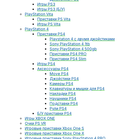
Игры PS3
Игры PS3 (Б/У)
PlayStation Vita
Приставки PS Vita
Игры PS Vita
PlayStation 4
Приставки PS4
Playstation 4 с двумя джойстиками
Sony PlayStation 4 1tb
Sony PlayStation 4 500gb
Приставки PS4 PRO
Приставки PS4 Slim
Игры PS4
Аксессуары PS4
Move PS4
Джойстики PS4
Камеры PS4
Клавиатуры и мышки для PS4
Накладки PS4
Наушники PS4
Подставки PS4
Рули PS4
Б/У приставки PS4
Игры XBOX ONE
Очки PS VR
Игровые приставки Xbox One S
Игровые приставки Xbox One X
Игровые приставки Sony PlayStation 4 PRO