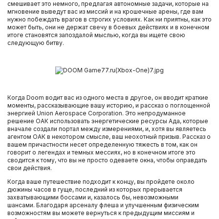
смешивает это немного, предлагая автономные задачи, которые на
мгновение выведут вас из миссий и на крошечные арены, где вам
нужно побеждать врагов в строгих условиях. Как ни приятны, как это
может быть, они не держат свечу в боевых действиях и в конечном
итоге становятся запоздалой мыслью, когда вы ищете свою
следующую битву.
Когда Doom водит вас из одного места в другое, он вводит краткие
моменты, рассказывающие вашу историю, и рассказ о поглощенной
энергией Union Aerospace Corporation. Это непродуманное
решение ОАК использовать энергетические ресурсы Ада, которые
вначале создали портал между измерениями, и, хотя вы являетесь
агентом ОАК в некотором смысле, ваш неохотный призыв. Рассказ о
вашем причастности несет определенную тяжесть в том, как он
говорит о легендах и темных мессиях, но в конечном итоге это
сводится к тому, что вы не просто одеваете окна, чтобы оправдать
свои действия.
Когда ваше путешествие подходит к концу, вы пройдете около
дюжины часов в гуще, последний из которых прерывается
захватывающими боссами и, казалось бы, невозможными
шансами. Благодаря арсеналу флеша и улучшенным физическим
возможностям вы можете вернуться к предыдущим миссиям и