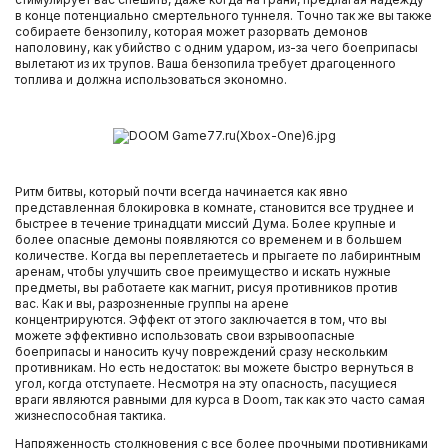
в конце потенциально смертельного туннеля. Точно так же вы также
собираете бензопилу, которая может разорвать демонов
наполовину, как убийство с одним ударом, из-за чего боеприпасы
вылетают из их трупов. Ваша бензопила требует драгоценного
топлива и должна использоваться экономно.
Ритм битвы, который почти всегда начинается как явно
представленная блокировка в комнате, становится все труднее и
быстрее в течение тринадцати миссий Дума. Более крупные и
более опасные демоны появляются со временем и в большем
количестве. Когда вы переплетаетесь и прыгаете по лабиринтным
аренам, чтобы улучшить свое преимущество и искать нужные
предметы, вы работаете как магнит, рисуя противников против
вас. Как и вы, разрозненные группы на арене
концентрируются. Эффект от этого заключается в том, что вы
можете эффективно использовать свои взрывоопасные
боеприпасы и наносить кучу повреждений сразу нескольким
противникам. Но есть недостаток: вы можете быстро вернуться в
угол, когда отступаете. Несмотря на эту опасность, пасущиеся
враги являются равными для курса в Doom, так как это часто самая
жизнеспособная тактика.
Напряженность столкновения с все более прочными противниками