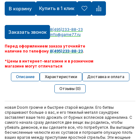
Купить в 1 клик
В корзину
8(495)233-88-23
Заказать звонок
info@game77.ru
Перед оформлением заказа уточняйте
наличие по телефону
8(495)233-88-23
.
*Цены в интернет-магазине и в розничном
магазине могут отличаться
Описание
Характеристики
Доставка и оплата
Отзывы (0)
новая Doom громче и быстрее старой модели. Его битвы
спрашивают больше о вас, и его тяжелый металл саундтрек
заставляет ваше тело дрожать от бурных всплесков адреналина. С
самого начала сразу делаются две вещи: вы родились, чтобы
убивать демонов, и вы сделаете все, что потребуется. Вы вытащите
бесчисленные челюсти из их суставов и потрошите опухшую плоть
ваших врагов между приступами яростной стрельбы. Эти мощные