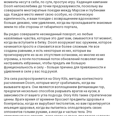
моменты несут в себе, по сути, простую игру. Каденция кампании
Doom непоколебима до точки предсказуемости, поскольку вы
совершаете многократные поездки между Марсом и глубинами
ада. Каждое место имеет свою особую, но статическую
идентичность, и ваши поездки с возвращением вдохновляют
больше дежавю, чем удивление, когда вы прокладываете знакомые
земли по обе стороны от габаритного портала,
Вы редко совершаете неожиданный поворот, но любые
назойливые чувства, которые это дает вам, смываются в тот момент,
когда вы вступаете в битву. Doom вооружает вас оружием, которое
начинается просто и становится все более сложным. Не все
созданы равными, и есть некоторые из них, которые вы
проигнорируете из-за их отсутствия остановки, но многие из них
огромны, а почти постоянный поток обновлений позволяет вам
настраивать избранных, чтобы придать им большую
функциональность и силу - больше причина для привязанности и
удивления в силе у вас под рукой.
Эта сила распространяется на Glory Kills, методы контекстного
расчленения Doom, которые могут срабатывать, когда вы
вызываете врага. Они являются воплощением фетишизации гор,
предлагая несколько способов разрывать врагов на куски, в
зависимости от вашего угла подхода. Glory Kills также стратегически
ценны. Враги время от времени бросают предметы здоровья и
боеприпасы, когда их вырубают пистолетом, но вам гарантируется
инъекция здоровья, когда вы пытаетесь оплодотворить своих
оппонентов голыми руками, а иногда и частью тела. Это
стимулирует вас спешить, даже когда на грани, предлагая надежду