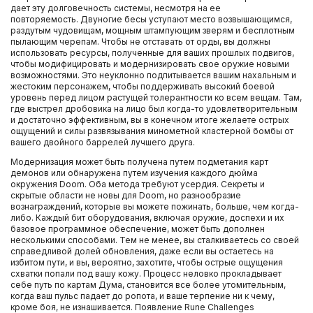
дает эту долговечность системы, несмотря на ее
повторяемость. Двуногие бесы уступают место возвышающимся,
раздутым чудовищам, мощным штампующим зверям и бесплотным
пылающим черепам. Чтобы не отставать от орды, вы должны
использовать ресурсы, полученные для ваших прошлых подвигов,
чтобы модифицировать и модернизировать свое оружие новыми
возможностями. Это неуклонно подпитывается вашим нахальным и
жестоким персонажем, чтобы поддерживать высокий боевой
уровень перед лицом растущей толерантности ко всем вещам. Там,
где выстрел дробовика на лицо был когда-то удовлетворительным
и достаточно эффективным, вы в конечном итоге желаете острых
ощущений и силы развязывания минометной кластерной бомбы от
вашего двойного баррелей лучшего друга.
Модернизация может быть получена путем подметания карт
демонов или обнаружена путем изучения каждого дюйма
окружения Doom. Оба метода требуют усердия. Секреты и
скрытые области не новы для Doom, но разнообразие
вознаграждений, которые вы можете пожинать, больше, чем когда-
либо. Каждый бит оборудования, включая оружие, доспехи и их
базовое программное обеспечение, может быть дополнен
несколькими способами. Тем не менее, вы сталкиваетесь со своей
справедливой долей обновления, даже если вы остаетесь на
избитом пути, и вы, вероятно, захотите, чтобы острые ощущения
схватки попали под вашу кожу. Процесс неловко прокладывает
себе путь по картам Дума, становится все более утомительным,
когда ваш пульс падает до ропота, и ваше терпение ни к чему,
кроме боя, не изнашивается. Появление Rune Challenges