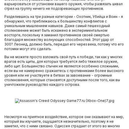
варьироваться от установки вашего оружия, чтобы развязать шквал
стрел на группу ничего не подозревающих противников.
Разделившись на три разные категории - Охотник, Убийца и Воин - я
обнаружил, что приближаюсь к большинству конфликтов с
уникальным мышлением навыков. Даже самый пешеходный
столкновение может быть искажено в экспериментальном
восторге, поскольку я заманил противников своей смертью
благодаря множеству волнующих способностей. Этот удар от
300? Леонид, должно быть, передал его через века, потому что его
потомки могут это сделать.
Вы не можете просто взломать свой путь к победе, так как у многих
врагов есть щиты, для которых требуется либо тяжелое оружие,
либо щит. Большинство стычек не являются особенно сложными,
если вы не намеренно сражаетесь с противниками более высокого
уровня или не участвуете в битвах за завоевание - огромные
столкновения, которые становятся доступными после того, как вы
уничтожили руководство каждого острова.
Несмотря на приятное воздействие, которое они оказывают на мир,
который вы изучаете, ощущается незначительно, поэтому я не
заметил, что с ними связано. Одиссея страдает от этого во многих