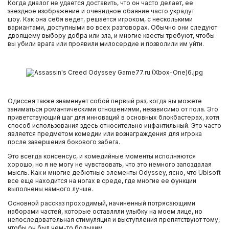
Когда диалог не удается доставить, что он часто делает, ее
звездное изображение и очевидное обаяние часто украдут
шоу. Как она себя ведет, решается игроком, с несколькими
вариантами, доступными во всех разговорах. Обычно они следуют
двоящему выбору добра или зла, и многие квесты требуют, чтобы
вы убили врага или проявили милосердие и позволили им уйти.
Одиссея также знаменует собой первый раз, когда вы можете
заниматься романтическими отношениями, независимо от пола. Это
приветствующий шаг для инноваций в основных блокбастерах, хотя
способ использования здесь относительно инфантильный. Это часто
является предметом комедии или вознаграждения для игрока
после завершения бокового забега.
Это всегда консенсус, и комедийные моменты исполняются
хорошо, но я не могу не чувствовать, что это немного запоздалая
мысль. Как и многие дебютные элементы Odyssey, ясно, что Ubisoft
все еще находится на ногах в среде, где многие ее функции
выполнены намного лучше.
Основной рассказ проходимый, начиненный потрясающими
наборами частей, которые оставляли улыбку на моем лице, но
непоследовательная стимуляция и выступления препятствуют тому,
чтобы он был чем-то большим.