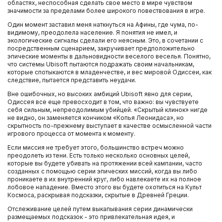
областях, неспособная сделать свое место в мире чувством
значимости за пределами более широкого повествования в игре.
Один момент заставил меня наткнуться на Афины, где чума, по-
видимому, преодолела население. Я понятия не имел, и
экологические сигналы сделали его неясным. Это, в сочетании с
посредственным сценарием, закручивает предположительно
эпические моменты в дальновидности веселого веселья. Понятно,
что системы Ubisoft пытаются подражать своим начальникам,
которые спотыкаются в младенчестве, и вес мировой Одиссеи, как
следствие, пытается представить неудачи.
Вне ошибочных, но высоких амбиций Ubisoft явно для серии,
Одиссея все еще превосходит в том, что важно: вы чувствуете
себя сильным, непреодолимым убийцей. «Скрытый клинок» нигде
не видно, он заменяется кончиком «Копья Леонидаса», но
скрытность по-прежнему выступает в качестве осмысленной части
игрового процесса от момента к моменту.
Если миссия не требует этого, большинство встреч можно
преодолеть из тени. Есть только несколько основных целей,
которые вы будете убивать на протяжении всей кампании, часто
созданных с помощью серии эпических миссий, когда вы либо
проникаете в их внутренний круг, либо навлекаете их на полное
лобовое нападение. Вместо этого вы будете охотиться на Культ
Космоса, раскрывая подсказки, скрытые в Древней Греции.
Отслеживание целей путем выкапывания серии динамически
размещаемых подсказок - это привлекательная идея, и