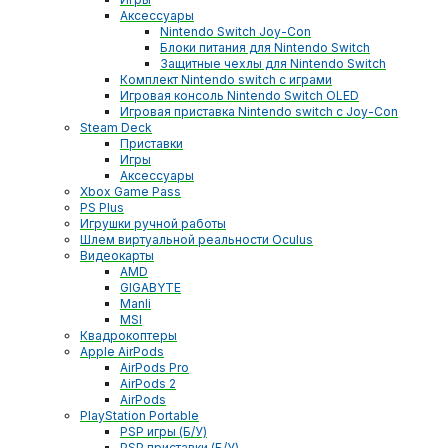
Аксессуары
Nintendo Switch Joy-Con
Блоки питания для Nintendo Switch
Защитные чехлы для Nintendo Switch
Комплект Nintendo switch с играми
Игровая консоль Nintendo Switch OLED
Игровая приставка Nintendo switch с Joy-Con
Steam Deck
Приставки
Игры
Аксессуары
Xbox Game Pass
PS Plus
Игрушки ручной работы
Шлем виртуальной реальности Oculus
Видеокарты
AMD
GIGABYTE
Manli
MSI
Квадрокоптеры
Apple AirPods
AirPods Pro
AirPods 2
AirPods
PlayStation Portable
PSP игры (Б/У)
PSP приставки (Б/У)