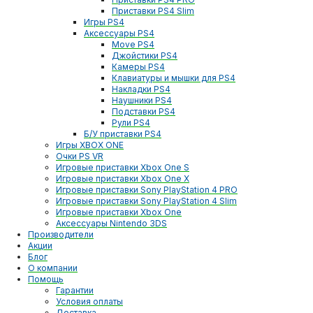
Приставки PS4 Slim
Игры PS4
Аксессуары PS4
Move PS4
Джойстики PS4
Камеры PS4
Клавиатуры и мышки для PS4
Накладки PS4
Наушники PS4
Подставки PS4
Рули PS4
Б/У приставки PS4
Игры XBOX ONE
Очки PS VR
Игровые приставки Xbox One S
Игровые приставки Xbox One X
Игровые приставки Sony PlayStation 4 PRO
Игровые приставки Sony PlayStation 4 Slim
Игровые приставки Xbox One
Аксессуары Nintendo 3DS
Производители
Акции
Блог
О компании
Помощь
Гарантии
Условия оплаты
Доставка