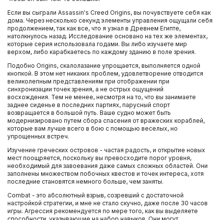
Если вы сыграли Assassin's Creed Origins, вы почувствуете себя как
дома. Через несколько секунд элементы управления ощущали себя
продолжением, так как все, что я узнал в Древнем Египте,
натолкнулось назад. Исследование основано на тех же элементах,
которые серия использовала годами. Вы либо изучаете мир
верхом, либо карабкаетесь по каждому зданию в поле зрения.
Подобно Origins, скалолазание упрощается, выполняется одной
кнопкой. В этом нет никаких проблем, удовлетворение отводится
великолепным представлениям при отображении при
синхронизации точек зрения, а не острых ощущений
восхождения. Тем не менее, несмотря на то, что вы занимаете
заднее сиденье в последних партиях, парусный спорт
возвращается в большой путь. Ваше судно может быть
модернизировано путем сбора спасения от вражеских кораблей,
которые вам лучше всего в бою с помощью веселых, но
упрощенных встреч.
Изучение греческих островов - частая радость, и открытие новых
мест поощряется, поскольку вы превосходите порог уровня,
необходимый для завоевания даже самых сложных областей. Они
заполнены множеством побочных квестов и точек интереса, хотя
последние становятся немного больше, чем заняты.
Combat - это абсолютный взрыв, созревший с достаточной
настройкой стратегии, и мне не стало скучно, даже после 30 часов
игры. Агрессия рекомендуется по мере того, как вы выделяете
способности, указывающие на набор навыков. Они могут