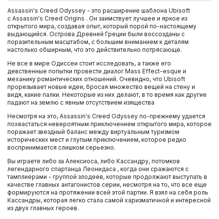
Assassin's Creed Odyssey - это расширение шаблона Ubisoft
с Assassin's Creed Origins . Он заимствует лучшее и яркое из
открытого мира, создавая опыт, который порой по-настоящему
выдающийся. Острова Древней Греции были воссозданы с
поразительным масштабом, с большим вниманием к деталям
настолько обширным, что это действительно потрясающе.
Не все в мире Одиссеи стоит исследовать, а также его
девственные попытки провести диалог Mass Effect-esque и
механику романтических отношений. Очевидно, что Ubisoft
прорезывает новые идеи, бросая множество вещей на стену и
видя, какие палки. Некоторые из них делают, в то время как другие
падают на землю с явным отсутствием изящества
Несмотря на это, Assassin's Creed Odyssey по-прежнему удается
похвастаться невероятным приключением открытого мира, которое
поражает звездный баланс между виртуальным туризмом
исторических мест и глупым приключением, которое редко
воспринимается слишком серьезно.
Вы играете либо за Алексиоса, либо Кассандру, потомков
легендарного спартанца Леонидаса , когда они сражаются с
тамплиерами - группой злодеев, которые продолжают выступать в
качестве главных антагонистов серии, несмотря на то, что все еще
формируются на протяжении всей этой партии. Я взял на себя роль
Кассандры, которая легко стала самой харизматичной и интересной
из двух главных героев.