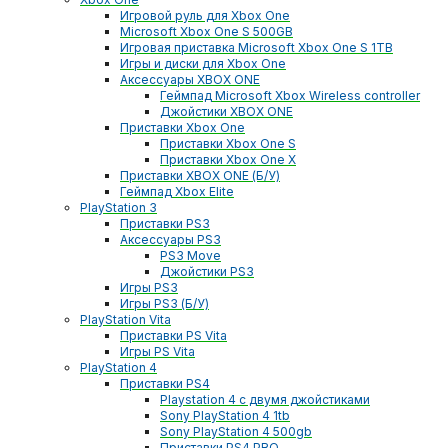
Игровой руль для Xbox One
Microsoft Xbox One S 500GB
Игровая приставка Microsoft Xbox One S 1TB
Игры и диски для Xbox One
Аксессуары XBOX ONE
Геймпад Microsoft Xbox Wireless controller
Джойстики XBOX ONE
Приставки Xbox One
Приставки Xbox One S
Приставки Xbox One X
Приставки XBOX ONE (Б/У)
Геймпад Xbox Elite
PlayStation 3
Приставки PS3
Аксессуары PS3
PS3 Move
Джойстики PS3
Игры PS3
Игры PS3 (Б/У)
PlayStation Vita
Приставки PS Vita
Игры PS Vita
PlayStation 4
Приставки PS4
Playstation 4 с двумя джойстиками
Sony PlayStation 4 1tb
Sony PlayStation 4 500gb
Приставки PS4 PRO