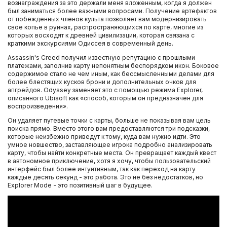
вознаграждения за это держали меня вложенным, когда я должен
был заниматься более важными вопросами. Получение артефактов
от побежденных членов культа позволяет вам модернизировать
свое копье в руинах, распространяющихся по карте, многие из
которых восходят к древней цивилизации, которая связана с
краткими экскурсиями Одиссея в современный день.
Assassin's Creed получил известную репутацию с прошлыми
платежами, заполнив карту непонятным беспорядком икон. Боковое
содержимое стало не чем иным, как бессмысленными делами для
более блестящих кусков брони и дополнительных очков для
апгрейдов. Odyssey заменяет это с помощью режима Explorer,
описанного Ubisoft как «способ, которым он предназначен для
воспроизведения».
Он удаляет путевые точки с карты, больше не показывая вам цель
поиска прямо. Вместо этого вам предоставляются три подсказки,
которые неизбежно приведут к тому, куда вам нужно идти. Это
умное новшество, заставляющее игрока подробно анализировать
карту, чтобы найти конкретные места. Он превращает каждый квест
в автономное приключение, хотя я хочу, чтобы пользовательский
интерфейс был более интуитивным, так как переход на карту
каждые десять секунд - это работа. Это не без недостатков, но
Explorer Mode - это позитивный шаг в будущее.