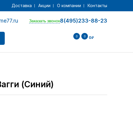
Доставка
Акции
О компании
Контакты
me77.ru
8(495)233-88-23
Заказать звонок
0
0
0
₽
агги (Синий)