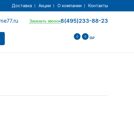
Доставка
Акции
О компании
Контакты
me77.ru
8(495)233-88-23
Заказать звонок
0
0
0
₽