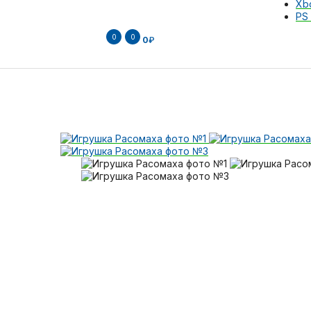
Xb
PS 
0
0
0
₽