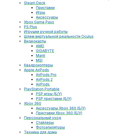
Steam Deck
Приставки
Игры
Аксессуары
Xbox Game Pass
PS Plus
Игрушки ручной работы
Шлем виртуальной реальности Oculus
Видеокарты
AMD
GIGABYTE
Manli
MSI
Квадрокоптеры
Apple AirPods
AirPods Pro
AirPods 2
AirPods
PlayStation Portable
PSP игры (Б/У)
PSP приставки (Б/У)
Xbox 360
Аксессуары Xbox 360 (Б/У)
Приставки Xbox 360 (Б/У)
Персональный уход
Стайлеры
Фотоэпиляторы
Техника для дома