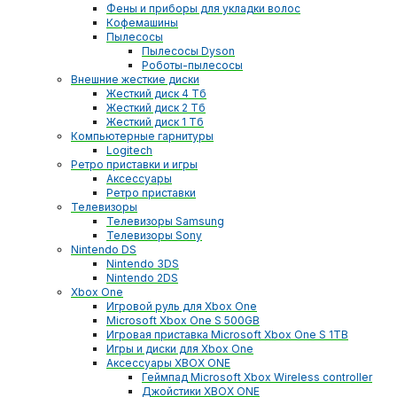
Фены и приборы для укладки волос
Кофемашины
Пылесосы
Пылесосы Dyson
Роботы-пылесосы
Внешние жесткие диски
Жесткий диск 4 Тб
Жесткий диск 2 Тб
Жесткий диск 1 Тб
Компьютерные гарнитуры
Logitech
Ретро приставки и игры
Аксессуары
Ретро приставки
Телевизоры
Телевизоры Samsung
Телевизоры Sony
Nintendo DS
Nintendo 3DS
Nintendo 2DS
Xbox One
Игровой руль для Xbox One
Microsoft Xbox One S 500GB
Игровая приставка Microsoft Xbox One S 1TB
Игры и диски для Xbox One
Аксессуары XBOX ONE
Геймпад Microsoft Xbox Wireless controller
Джойстики XBOX ONE